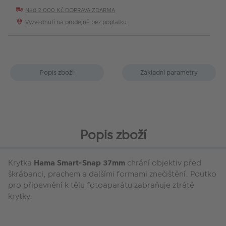
Nad 2 000 Kč DOPRAVA ZDARMA
Vyzvednutí na prodejně bez poplatku
Popis zboží
Základní parametry
Popis zboží
Krytka
Hama Smart-Snap 37mm
chrání objektiv před
škrábanci, prachem a dalšími formami znečištění. Poutko
pro připevnění k tělu fotoaparátu zabraňuje ztrátě
krytky.