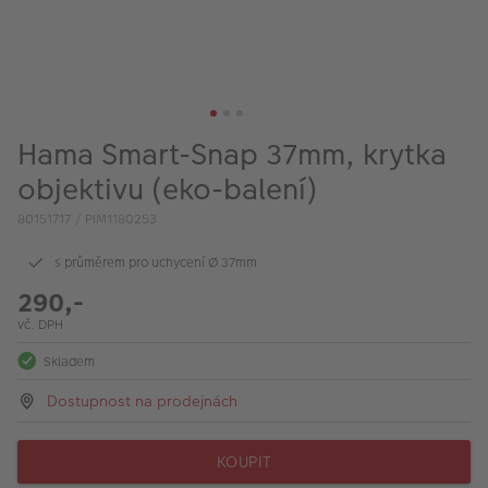
VÝPRODEJ
FOTO BAZAR
Akce a slevy
Hama Smart-Snap 37mm, krytka
Fotoprodukty
objektivu (eko-balení)
80151717 / PIM1180253
s průměrem pro uchycení Ø 37mm
290,-
vč. DPH
Skladem
Dostupnost na prodejnách
KOUPIT