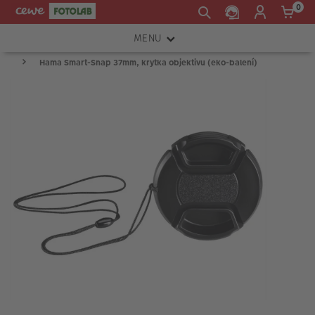
0
MENU
Hama Smart-Snap 37mm, krytka objektivu (eko-balení)
FOTOAPARÁTY
OBJEKTIVY
ATELIÉR
INSTAX™
TISKÁRNY A SKENERY
FOTOBRAŠNY
PŘÍSLUŠENSTVÍ
RÁMEČKY
FOTOALBA