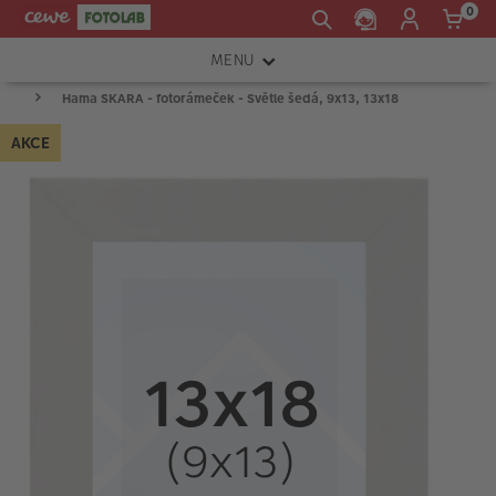
0
MENU
Hama SKARA - fotorámeček - Světle šedá, 9x13, 13x18
FOTOAPARÁTY
AKCE
OBJEKTIVY
ATELIÉR
INSTAX™
TISKÁRNY A SKENERY
FOTOBRAŠNY
PŘÍSLUŠENSTVÍ
RÁMEČKY
FOTOALBA