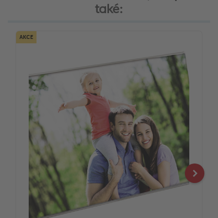
také:
AKCE