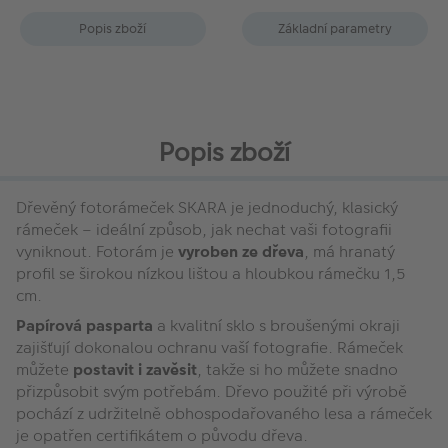
Popis zboží
Základní parametry
Popis zboží
Dřevěný fotorámeček SKARA je jednoduchý, klasický
rámeček – ideální způsob, jak nechat vaši fotografii
vyniknout. Fotorám je
vyroben ze dřeva
, má hranatý
profil se širokou nízkou lištou a hloubkou rámečku 1,5
cm.
Papírová pasparta
a kvalitní sklo s broušenými okraji
zajišťují dokonalou ochranu vaší fotografie. Rámeček
můžete
postavit i zavěsit
, takže si ho můžete snadno
přizpůsobit svým potřebám. Dřevo použité při výrobě
pochází z udržitelně obhospodařovaného lesa a rámeček
je opatřen certifikátem o původu dřeva.