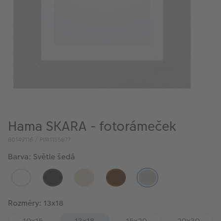
VÝPRODEJ
FOTO BAZAR
Akce a slevy
Fotoprodukty
Hama SKARA - fotorámeček
80149116 / PIM1155877
Barva: Světle šedá
Rozměry: 13x18
10x15
13x18
15x20
20x30