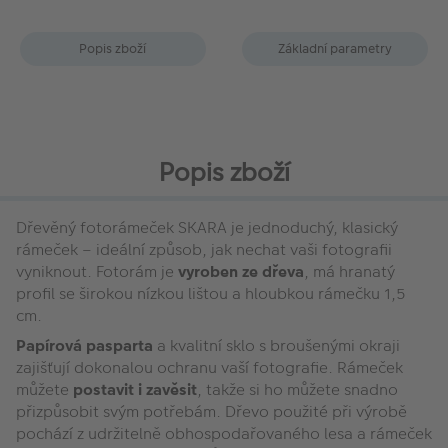
Popis zboží
Základní parametry
Popis zboží
Dřevěný fotorámeček SKARA je jednoduchý, klasický
rámeček – ideální způsob, jak nechat vaši fotografii
vyniknout. Fotorám je
vyroben ze dřeva
, má hranatý
profil se širokou nízkou lištou a hloubkou rámečku 1,5
cm.
Papírová pasparta
a kvalitní sklo s broušenými okraji
zajišťují dokonalou ochranu vaší fotografie. Rámeček
můžete
postavit i zavěsit
, takže si ho můžete snadno
přizpůsobit svým potřebám. Dřevo použité při výrobě
pochází z udržitelně obhospodařovaného lesa a rámeček