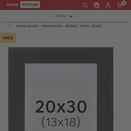
0
MENU
Hama SKARA - fotorámeček - Břidlice, 13x18, 20x30
FOTOAPARÁTY
AKCE
OBJEKTIVY
ATELIÉR
INSTAX™
TISKÁRNY A SKENERY
FOTOBRAŠNY
PŘÍSLUŠENSTVÍ
RÁMEČKY
FOTOALBA