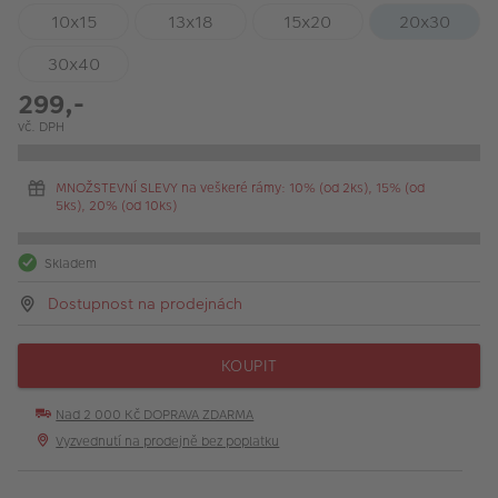
10x15
13x18
15x20
20x30
30x40
299,-
vč. DPH
MNOŽSTEVNÍ SLEVY na veškeré rámy: 10% (od 2ks), 15% (od
5ks), 20% (od 10ks)
Skladem
Dostupnost na prodejnách
KOUPIT
Nad 2 000 Kč DOPRAVA ZDARMA
Vyzvednutí na prodejně bez poplatku