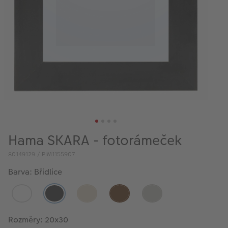
VÝPRODEJ
FOTO BAZAR
Akce a slevy
Fotoprodukty
Hama SKARA - fotorámeček
80149129 / PIM1155907
Barva: Břidlice
Rozměry: 20x30