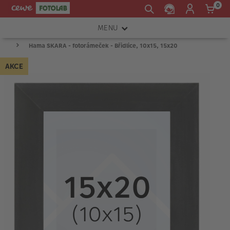
0
MENU
Hama SKARA - fotorámeček - Břidlice, 10x15, 15x20
FOTOAPARÁTY
AKCE
OBJEKTIVY
ATELIÉR
INSTAX™
TISKÁRNY A SKENERY
FOTOBRAŠNY
PŘÍSLUŠENSTVÍ
RÁMEČKY
FOTOALBA