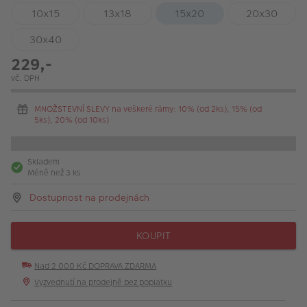
10x15
13x18
15x20
20x30
30x40
229,-
vč. DPH
MNOŽSTEVNÍ SLEVY na veškeré rámy: 10% (od 2ks), 15% (od
5ks), 20% (od 10ks)
Skladem
Méně než 3 ks
Dostupnost na prodejnách
KOUPIT
Nad 2 000 Kč DOPRAVA ZDARMA
Vyzvednutí na prodejně bez poplatku