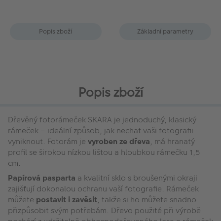
Popis zboží
Základní parametry
Popis zboží
Dřevěný fotorámeček SKARA je jednoduchý, klasický
rámeček – ideální způsob, jak nechat vaši fotografii
vyniknout. Fotorám je
vyroben ze dřeva
, má hranatý
profil se širokou nízkou lištou a hloubkou rámečku 1,5
cm.
Papírová pasparta
a kvalitní sklo s broušenými okraji
zajišťují dokonalou ochranu vaší fotografie. Rámeček
můžete
postavit i zavěsit
, takže si ho můžete snadno
přizpůsobit svým potřebám. Dřevo použité při výrobě