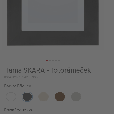
VÝPRODEJ
FOTO BAZAR
Akce a slevy
Fotoprodukty
Hama SKARA - fotorámeček
80149128 / PIM1155905
Barva: Břidlice
Rozměry: 15x20