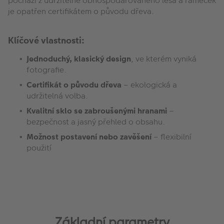
pochází z udržitelně obhospodařovaného lesa a rámeček
je opatřen certifikátem o původu dřeva.
Klíčové vlastnosti:
Jednoduchý, klasický design
, ve kterém vyniká
fotografie.
Certifikát o původu dřeva
– ekologická a
udržitelná volba.
Kvalitní sklo se zabroušenými hranami
–
bezpečnost a jasný přehled o obsahu.
Možnost postavení nebo zavěšení
– flexibilní
použití
Základní parametry