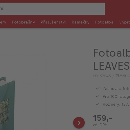
ery
Fotobrašny
Příslušenství
Rámečky
Fotoalba
Výpr
Fotoal
LEAVES
80157645 / PIM50
Zasouvací fo
Pro 100 fotogr
Rozměry: 12,5
159,-
vč. DPH