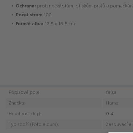
Ochrana:
proti nečistotám, otiskům prstů a pomačkán
Počet stran:
100
Formát alba:
12,5 x 16,5 cm
Popisové pole:
false
Značka:
Hama
Hmotnost (kg):
0.4
Typ zboží (Foto album):
Zasouvací a