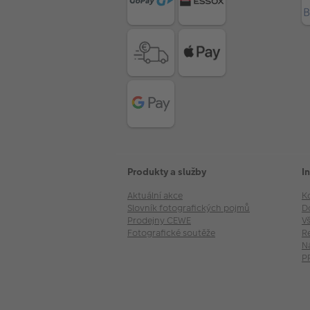
Produkty a služby
I
Aktuální akce
K
Slovník fotografických pojmů
D
Prodejny CEWE
V
Fotografické soutěže
R
N
P