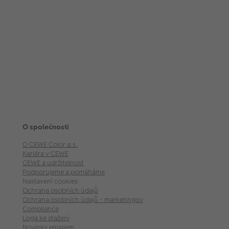
O společnosti
O CEWE Color a.s.
Kariéra v CEWE
CEWE a udržitelnost
Podporujeme a pomáháme
Nastavení cookies
Ochrana osobních údajů
Ochrana osobních údajů - marketingové akce
Compliance
Loga ke stažení
Novinky emailem