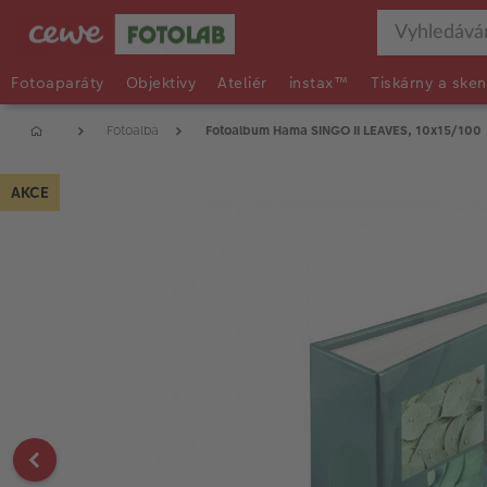
Fotoaparáty
Objektivy
Ateliér
instax™
Tiskárny a sken
Fotoalba
Fotoalbum Hama SINGO II LEAVES, 10x15/100
AKCE