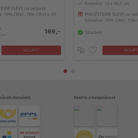
Rozměry: 13 x 16,5 cm
VNÍ SLEVY na veškerá
a: 10% (2ks), 15% (3ks) a 20%
MNOŽSTEVNÍ SLEVY na veš
)
fotoalba: 10% (2ks), 15% 
(od 4ks)
m
169,-
Skladem
3 ks
KOUPIT
KOUPI
působ doručení
Kvalita a bezpečnost