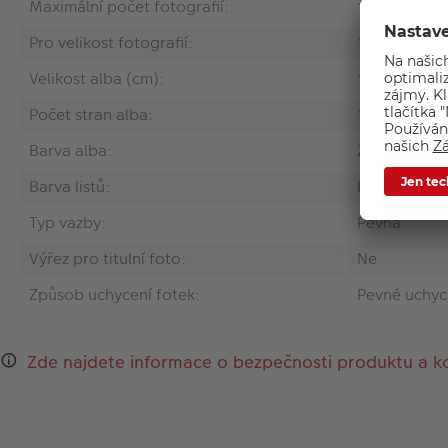
Maximální počet fotografií:
100
Pro velikost fotografií:
10x15 cm
Velikost alba (cm):
12.5 x 16.5
Počet stran alba:
100
Barva alba:
Zelená
Barva listů:
Bílá
Typ vazby:
Pevná
Výřez pro titulní foto:
Ne
Způsob uchycení fotek:
Pevné uchyc
Zde najdete informace o bezpečnosti produktu a k