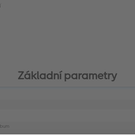
í
Základní parametry
lbum