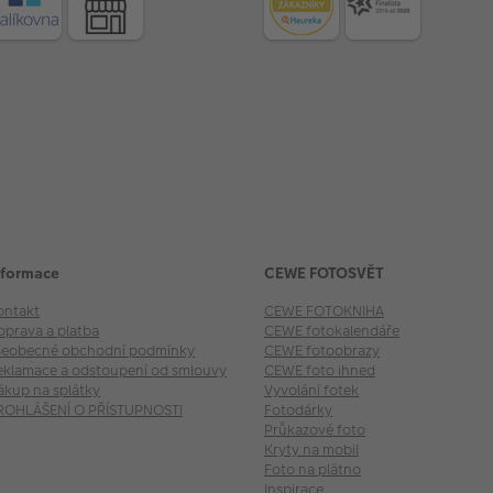
nformace
CEWE FOTOSVĚT
ontakt
CEWE FOTOKNIHA
oprava a platba
CEWE fotokalendáře
šeobecné obchodní podmínky
CEWE fotoobrazy
eklamace a odstoupení od smlouvy
CEWE foto ihned
ákup na splátky
Vyvolání fotek
ROHLÁŠENÍ O PŘÍSTUPNOSTI
Fotodárky
Průkazové foto
Kryty na mobil
Foto na plátno
Inspirace