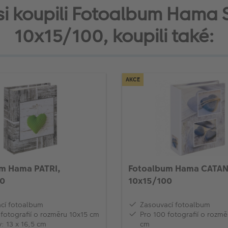
í si koupili Fotoalbum Hama 
10x15/100, koupili také:
AKCE
m Hama PATRI,
Fotoalbum Hama CATAN
00
10x15/100
cí fotoalbum
Zasouvací fotoalbum
 fotografií o rozměru 10x15 cm
Pro 100 fotografií o rozmě
: 13 x 16,5 cm
cm