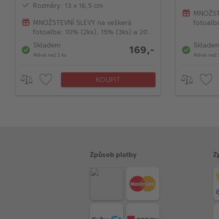
Rozměry: 13 x 16,5 cm
MNOŽSTE
MNOŽSTEVNÍ SLEVY na veškerá
fotoalb
fotoalba: 10% (2ks), 15% (3ks) a 20%
(od 4ks
(od 4ks)
Skladem
Sklade
169,-
Méně než 3 ks
Méně než 
KOUPIT
Způsob platby
Z