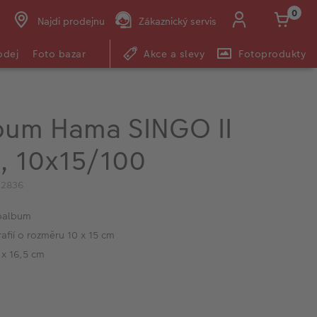
0
Najdi prodejnu
Zákaznický servis
odej
Foto bazar
Akce a slevy
Fotoprodukty
bum Hama SINGO II
, 10x15/100
02836
toalbum
afií o rozměru 10 x 15 cm
 x 16,5 cm