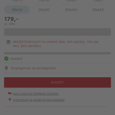
18x24
20x30
30x40
30x45
179,-
vč. DPH
MNOŽSTEVNÍ SLEVY na veškeré rámy: 10% (od 2ks), 15% (od
5ks), 20% (od 10ks)
Skladem
Dostupnost na prodejnách
KOUPIT
Nad 2 000 Kč DOPRAVA ZDARMA
Vyzvednutí na prodejně bez poplatku