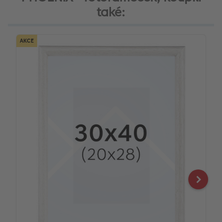
také:
AKCE