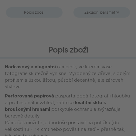
Popis zboží
Základní parametry
Popis zboží
Nadčasový a elegantní
rámeček, ve kterém vaše
fotografie skutečně vynikne. Vyrobený ze dřeva, s oblým
profilem a úzkou lištou, působí decentně, ale zároveň
stylově.
Perforovaná papírová
pasparta dodá fotografii hloubku
a profesionální vzhled, zatímco
kvalitní sklo s
broušenými hranami
poskytuje ochranu a zvýrazňuje
barevné detaily.
Rámeček můžete jednoduše postavit na poličku (do
velikosti 18 × 14 cm) nebo pověsit na zeď – přesně tak,
jak vám to vyhovuje.