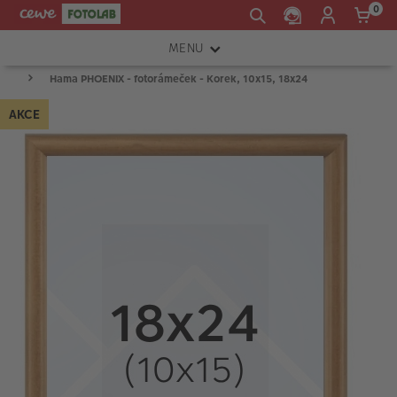
0
MENU
Hama PHOENIX - fotorámeček - Korek, 10x15, 18x24
FOTOAPARÁTY
AKCE
OBJEKTIVY
ATELIÉR
INSTAX™
TISKÁRNY A SKENERY
FOTOBRAŠNY
PŘÍSLUŠENSTVÍ
RÁMEČKY
FOTOALBA