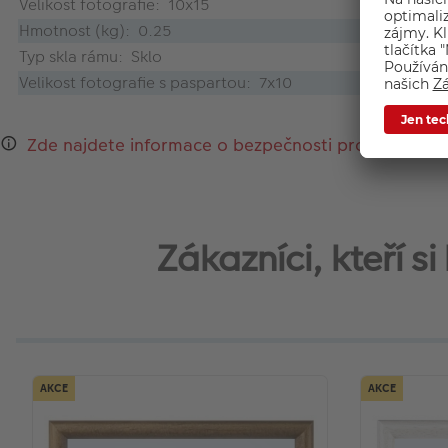
Velikost fotografie: 10x15
Hmotnost (kg): 0.25
Typ skla rámu: Sklo
Velikost fotografie s paspartou: 7x10
Zde najdete informace o bezpečnosti produktu a k
Zákazníci, kteří 
AKCE
AKCE