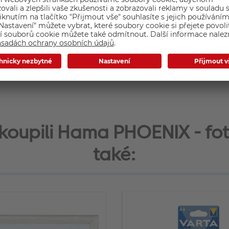
Značka: Hama
Materiál rámu: Dřevo
Barva rámu: Hnědá
ontakty na výrobce
si koupili Hama PHOENIX - fo
také: