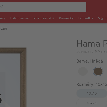
ery
Fotobrašny
Příslušenství
Rámečky
Fotoalba
Výpr
10x15
Hama P
80148731 / PIM115
Barva: Hnědá
Rozměry: 10x1
10x15
18x24