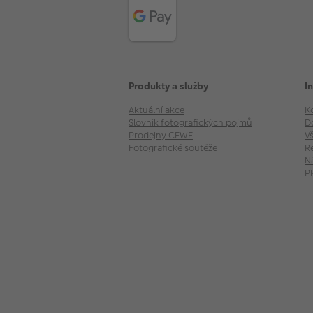
Produkty a služby
I
Aktuální akce
K
Slovník fotografických pojmů
D
Prodejny CEWE
V
Fotografické soutěže
R
N
P