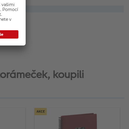
torámeček, koupili
AKCE