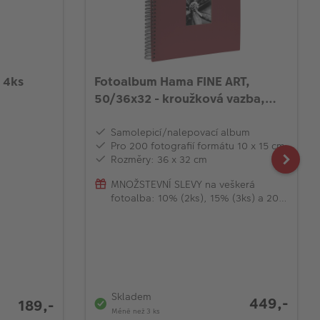
 4ks
Fotoalbum Hama FINE ART,
50/36x32 - kroužková vazba,
bordó
Samolepicí/nalepovací album
Pro 200 fotografií formátu 10 x 15 cm
Rozměry: 36 x 32 cm
MNOŽSTEVNÍ SLEVY na veškerá
fotoalba: 10% (2ks), 15% (3ks) a 20%
(od 4ks)
Skladem
449,-
189,-
Méně než 3 ks