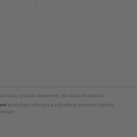
u lištou, působí decentně, ale zároveň stylově.
nami
poskytuje ochranu a zvýrazňuje barevné detaily.
hovuje.