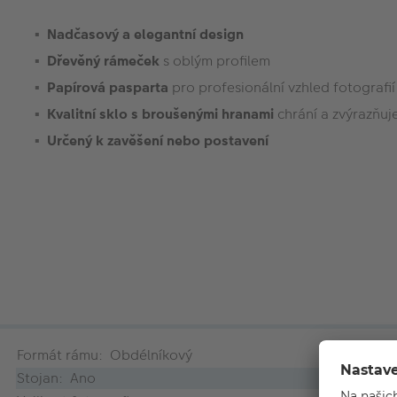
Nadčasový a elegantní design
Dřevěný rámeček
s oblým profilem
Papírová pasparta
pro profesionální vzhled fotografií
Kvalitní sklo s broušenými hranami
chrání a zvýrazňuje
Určený k zavěšení nebo postavení
Formát rámu: Obdélníkový
Stojan: Ano