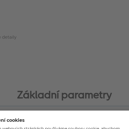
 detaily
Základní parametry
Typ rámu: Klasický
Pasparta: Ano