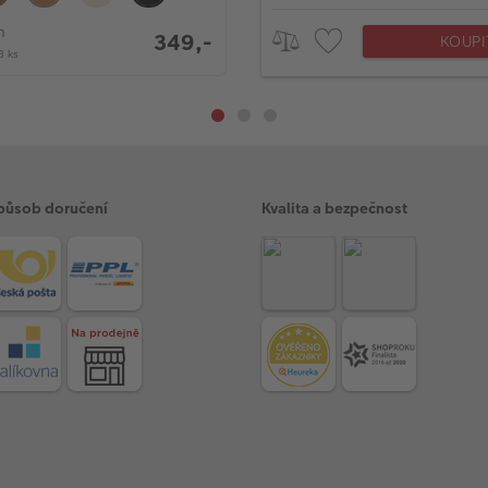
m
349,-
KOUPI
3 ks
působ doručení
Kvalita a bezpečnost