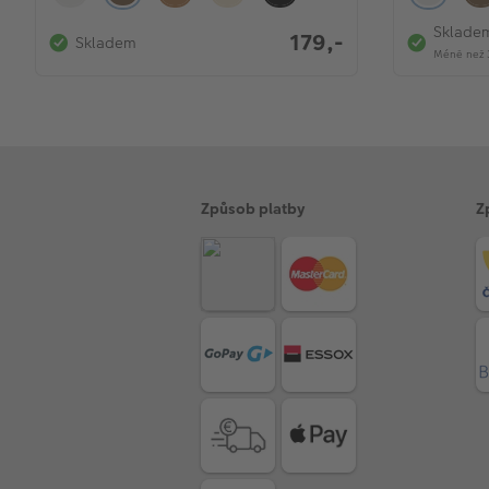
Sklade
179,-
Skladem
Méně než 
Způsob platby
Z