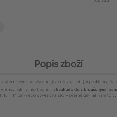
poplatku
Popis zboží
skutečně vynikne. Vyrobený ze dřeva, s oblým profilem a úzko
profesionální vzhled, zatímco
kvalitní sklo s broušenými hra
i 18 × 14 cm) nebo pověsit na zeď – přesně tak, jak vám to vy