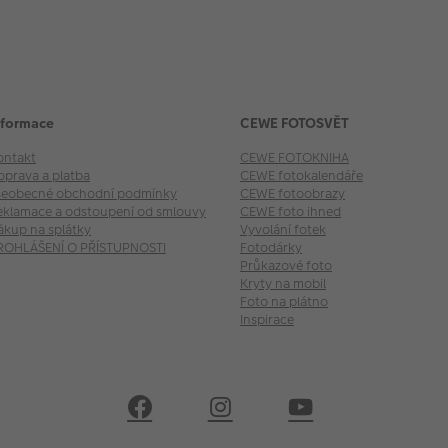
nformace
CEWE FOTOSVĚT
ontakt
CEWE FOTOKNIHA
oprava a platba
CEWE fotokalendáře
šeobecné obchodní podmínky
CEWE fotoobrazy
eklamace a odstoupení od smlouvy
CEWE foto ihned
ákup na splátky
Vyvolání fotek
ROHLÁŠENÍ O PŘÍSTUPNOSTI
Fotodárky
Průkazové foto
Kryty na mobil
Foto na plátno
Inspirace