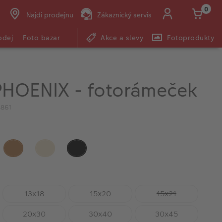
0
Najdi prodejnu
Zákaznický servis
odej
Foto bazar
Akce a slevy
Fotoprodukty
HOENIX - fotorámeček
4861
5
13x18
15x20
15x21
20x30
30x40
30x45