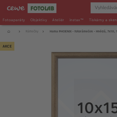
Fotoaparáty
Objektivy
Ateliér
instax™
Tiskárny a sken
Rámečky
Hama PHOENIX - fotorámeček - Hnědá, 7x10, 
AKCE