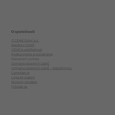
O společnosti
O CEWE Color a.s.
Kariéra v CEWE
CEWE a udržitelnost
Podporujeme a pomáháme
Nastavení cookies
Ochrana osobních údajů
Ochrana osobních údajů - marketingové akce
Compliance
Loga ke stažení
Novinky emailem
Fotolab.sk