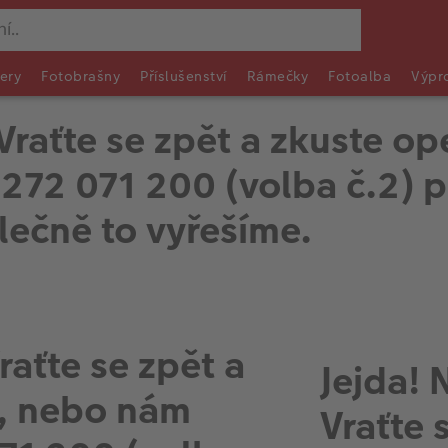
ery
Fotobrašny
Příslušenství
Rámečky
Fotoalba
Výpr
 Vraťte se zpět a zkuste o
272 071 200 (volba č.2) p
ečně to vyřešíme.
raťte se zpět a
Jejda! 
t, nebo nám
Vraťte 