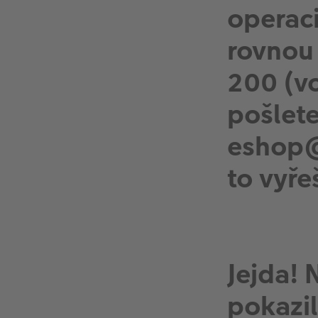
operac
rovnou 
200 (vo
pošlete
eshop@
to vyře
Jejda! 
pokazil