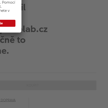
 email
fotolab.cz
čně to
me.
KOUPIT
č DOPRAVA