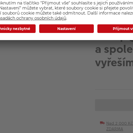
pošlete
na
eshop@
a spole
vyřeší
Nad 2 000 K
ZDARMA