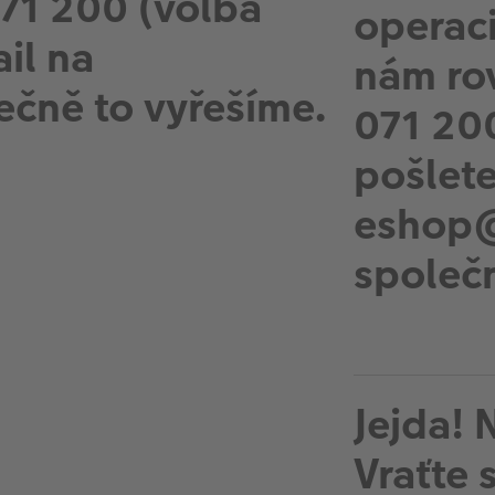
071 200 (volba
operac
il na
nám ro
čně to vyřešíme.
071 200
pošlete
eshop@
společn
Jejda! 
Vraťte 