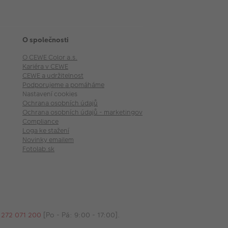
O společnosti
O CEWE Color a.s.
Kariéra v CEWE
CEWE a udržitelnost
Podporujeme a pomáháme
Nastavení cookies
Ochrana osobních údajů
Ochrana osobních údajů - marketingové akce
Compliance
Loga ke stažení
Novinky emailem
Fotolab.sk
 272 071 200
[Po - Pá: 9:00 - 17:00].