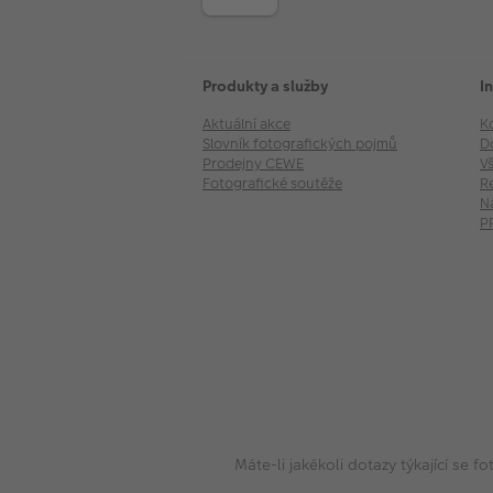
Produkty a služby
I
Aktuální akce
K
Slovník fotografických pojmů
D
Prodejny CEWE
V
Fotografické soutěže
R
N
P
Máte-li jakékoli dotazy týkající se