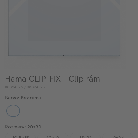
VÝPRODEJ
FOTO BAZAR
Akce a slevy
Fotoprodukty
Hama CLIP-FIX - Clip rám
80024526 / 80024526
Barva: Bez rámu
Rozměry: 20x30
10,5x15
13x18
15x21
18x24