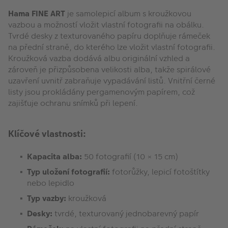
Hama FINE ART
je samolepicí album s kroužkovou
vazbou a možností vložit vlastní fotografii na obálku.
Tvrdé desky z texturovaného papíru doplňuje rámeček
na přední straně, do kterého lze vložit vlastní fotografii.
Kroužková vazba dodává albu originální vzhled a
zároveň je přizpůsobena velikosti alba, takže spirálové
uzavření uvnitř zabraňuje vypadávání listů. Vnitřní černé
listy jsou prokládány pergamenovým papírem, což
zajišťuje ochranu snímků při lepení.
Klíčové vlastnosti:
Kapacita alba:
50 fotografií (10 × 15 cm)
Typ uložení fotografií:
fotorůžky, lepicí fotoštítky
nebo lepidlo
Typ vazby:
kroužková
Desky:
tvrdé, texturovaný jednobarevný papír