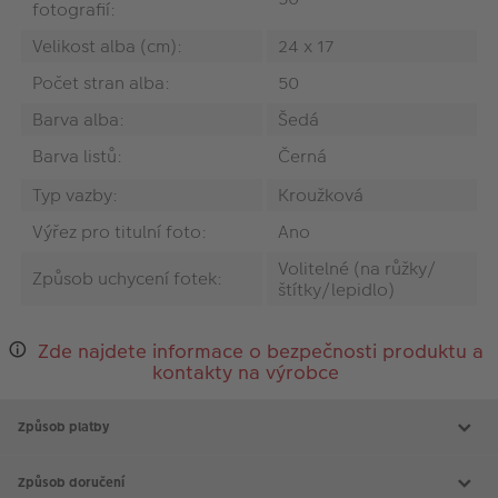
fotografií:
Velikost alba (cm):
24 x 17
Počet stran alba:
50
Barva alba:
Šedá
Barva listů:
Černá
Typ vazby:
Kroužková
Výřez pro titulní foto:
Ano
Volitelné (na růžky/
Způsob uchycení fotek:
štítky/lepidlo)
Zde najdete informace o bezpečnosti produktu a
kontakty na výrobce
Způsob platby
Způsob doručení