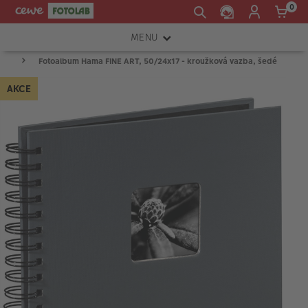
0
MENU
Fotoalbum Hama FINE ART, 50/24x17 - kroužková vazba, šedé
FOTOAPARÁTY
AKCE
OBJEKTIVY
ATELIÉR
INSTAX™
TISKÁRNY A SKENERY
FOTOBRAŠNY
PŘÍSLUŠENSTVÍ
RÁMEČKY
FOTOALBA