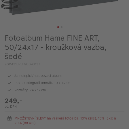
VÝPRODEJ
FOTO BAZAR
Akce a slevy
Fotoalbum Hama FINE ART,
Fotoprodukty
50/24x17 - kroužková vazba,
šedé
80043137 / 80043137
Samolepicí/nalepovací album
Pro 50 fotografií formátu 10 x 15 cm
Rozměry: 24 x 17 cm
249,-
vč. DPH
MNOŽSTEVNÍ SLEVY na veškerá fotoalba: 10% (2ks), 15% (3ks) a
20% (od 4ks)