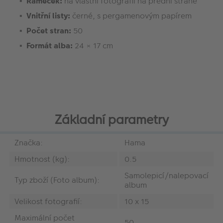
Rámeček:
na vlastní fotografii na přední straně
Vnitřní listy:
černé, s pergamenovým papírem
Počet stran:
50
Formát alba:
24 × 17 cm
Základní parametry
Značka:
Hama
Hmotnost (kg):
0.5
Samolepicí/nalepovací
Typ zboží (Foto album):
album
Velikost fotografií:
10 x 15
Maximální počet
50