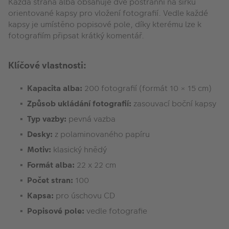
Každá strana alba obsahuje dvě postranní na šířku
orientované kapsy pro vložení fotografií. Vedle každé
kapsy je umístěno popisové pole, díky kterému lze k
fotografiím připsat krátký komentář.
Klíčové vlastnosti:
Kapacita alba:
200 fotografií (formát 10 × 15 cm)
Způsob ukládání fotografií:
zasouvací boční kapsy
Typ vazby:
pevná vazba
Desky:
z polaminovaného papíru
Motiv:
klasický hnědý
Formát alba:
22 x 22 cm
Počet stran:
100
Kapsa:
pro úschovu CD
Popisové pole:
vedle fotografie