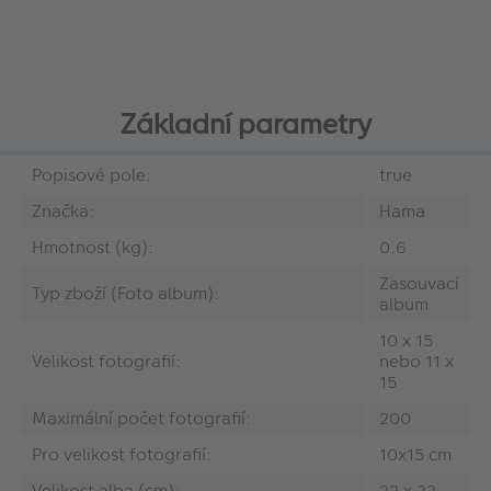
Základní parametry
Popisové pole:
true
Značka:
Hama
Hmotnost (kg):
0.6
Zasouvací
Typ zboží (Foto album):
album
10 x 15
Velikost fotografií:
nebo 11 x
15
Maximální počet fotografií:
200
Pro velikost fotografií:
10x15 cm
Velikost alba (cm):
22 x 22