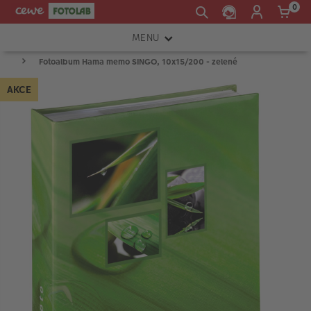
0
MENU
Fotoalbum Hama memo SINGO, 10x15/200 - zelené
FOTOAPARÁTY
AKCE
OBJEKTIVY
ATELIÉR
INSTAX™
TISKÁRNY A SKENERY
FOTOBRAŠNY
PŘÍSLUŠENSTVÍ
RÁMEČKY
FOTOALBA