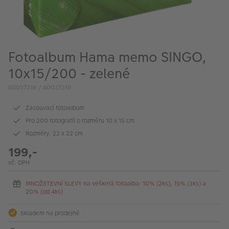
VÝPRODEJ
FOTO BAZAR
Akce a slevy
Fotoalbum Hama memo SINGO,
Fotoprodukty
10x15/200 - zelené
80037319 / 80037319
Zasouvací fotoalbum
Pro 200 fotografií o rozměru 10 x 15 cm
Rozměry: 22 x 22 cm
199,-
vč. DPH
MNOŽSTEVNÍ SLEVY na veškerá fotoalba: 10% (2ks), 15% (3ks) a
20% (od 4ks)
Skladem na prodejně