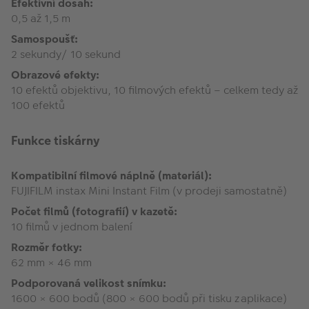
Efektivní dosah:
0,5 až 1,5 m
Samospoušť:
2 sekundy/ 10 sekund
Obrazové efekty:
10 efektů objektivu, 10 filmových efektů – celkem tedy až
100 efektů
Funkce tiskárny
Kompatibilní filmové náplně (materiál):
FUJIFILM instax Mini Instant Film (v prodeji samostatně)
Počet filmů (fotografií) v kazetě:
10 filmů v jednom balení
Rozměr fotky:
62 mm × 46 mm
Podporovaná velikost snímku:
1600 × 600 bodů (800 × 600 bodů při tisku z aplikace)