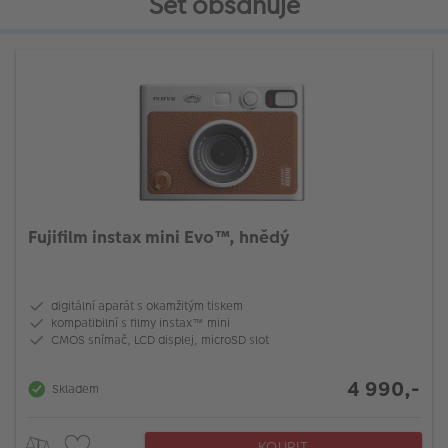
Set obsahuje
Fujifilm instax mini Evo™, hnědý
digitální aparát s okamžitým tiskem
kompatibilní s filmy instax™ mini
CMOS snímač, LCD displej, microSD slot
4 990,-
Skladem
KOUPIT