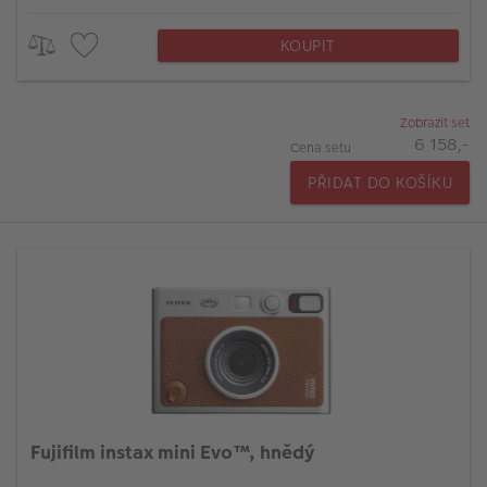
KOUPIT
Zobrazit set
6 158,-
Cena setu
PŘIDAT DO KOŠÍKU
Fujifilm instax mini Evo™, hnědý