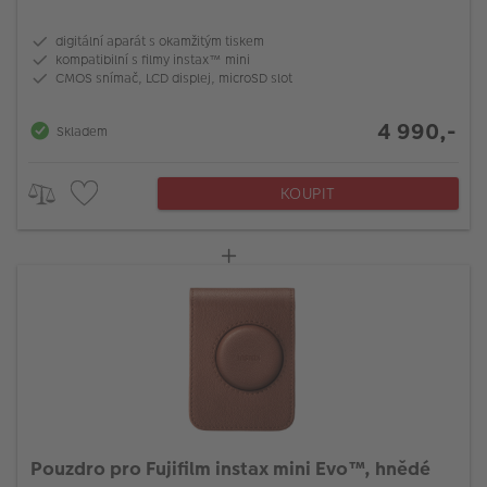
digitální aparát s okamžitým tiskem
kompatibilní s filmy instax™ mini
CMOS snímač, LCD displej, microSD slot
4 990,-
Skladem
KOUPIT
Pouzdro pro Fujifilm instax mini Evo™, hnědé