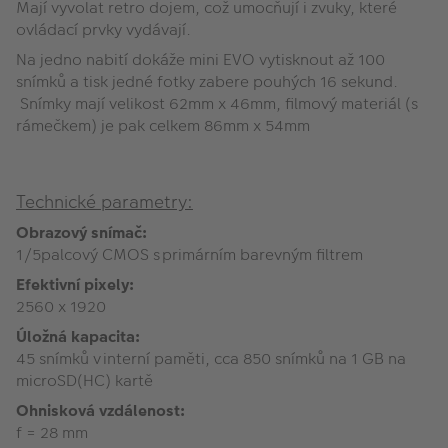
Mají vyvolat retro dojem, což umocňují i zvuky, které
ovládací prvky vydávají.
Na jedno nabití dokáže mini EVO vytisknout až 100
snímků a tisk jedné fotky zabere pouhých 16 sekund.
Snímky mají velikost 62mm x 46mm, filmový materiál (s
rámečkem) je pak celkem 86mm x 54mm
Technické parametry:
Obrazový snímač:
1/5palcový CMOS s primárním barevným filtrem
Efektivní pixely:
2560 x 1920
Úložná kapacita:
45 snímků v interní paměti, cca 850 snímků na 1 GB na
microSD(HC) kartě
Ohnisková vzdálenost:
f = 28 mm