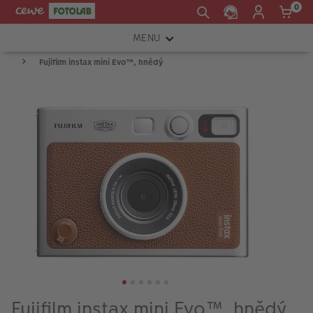
0
MENU
Fujifilm instax mini Evo™, hnědý
FOTOAPARÁTY
OBJEKTIVY
ATELIÉR
INSTAX™
TISKÁRNY A SKENERY
FOTOBRAŠNY
PŘÍSLUŠENSTVÍ
RÁMEČKY
FOTOALBA
Fujifilm instax mini Evo™, hnědý