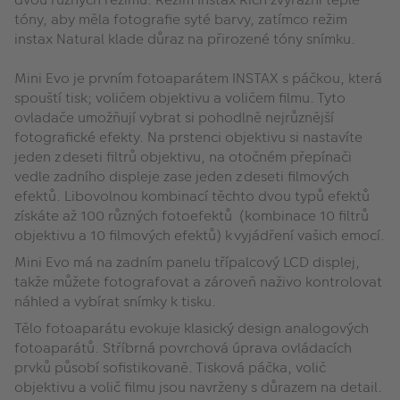
tóny, aby měla fotografie syté barvy, zatímco režim
instax Natural klade důraz na přirozené tóny snímku.
Mini Evo je prvním fotoaparátem INSTAX s páčkou, která
spouští tisk; voličem objektivu a voličem filmu. Tyto
ovladače umožňují vybrat si pohodlně nejrůznější
fotografické efekty. Na prstenci objektivu si nastavíte
jeden z deseti filtrů objektivu, na otočném přepínači
vedle zadního displeje zase jeden z deseti filmových
efektů. Libovolnou kombinací těchto dvou typů efektů
získáte až 100 různých fotoefektů (kombinace 10 filtrů
objektivu a 10 filmových efektů) k vyjádření vašich emocí.
Mini Evo má na zadním panelu třípalcový LCD displej,
takže můžete fotografovat a zároveň naživo kontrolovat
náhled a vybírat snímky k tisku.
Tělo fotoaparátu evokuje klasický design analogových
fotoaparátů. Stříbrná povrchová úprava ovládacích
prvků působí sofistikovaně. Tisková páčka, volič
objektivu a volič filmu jsou navrženy s důrazem na detail.