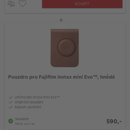
KOUPIT
Pouzdro pro Fujifilm instax mini Evo™, hnědé
určeno pro instax mini Evo™
originální pouzdro
klipové uzavírání
Skladem
590,-
Méně než 3 ks