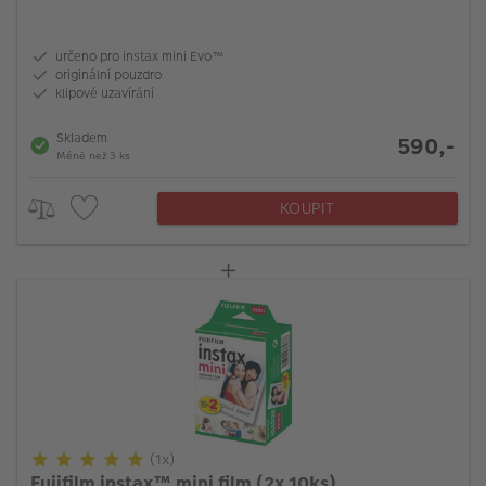
určeno pro instax mini Evo™
originální pouzdro
klipové uzavírání
Skladem
590,-
Méně než 3 ks
KOUPIT
(1x)
Fujifilm instax™ mini film (2x 10ks)