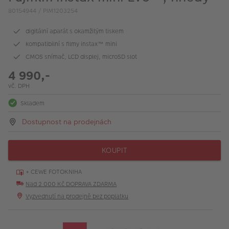
VÝPRODEJ
80154944 / PIM1203254
FOTO BAZAR
digitální aparát s okamžitým tiskem
kompatibilní s filmy instax™ mini
Akce a slevy
CMOS snímač, LCD displej, microSD slot
Fotoprodukty
4 990,-
vč. DPH
Skladem
Dostupnost na prodejnách
KOUPIT
+ CEWE FOTOKNIHA
Nad 2 000 Kč DOPRAVA ZDARMA
Vyzvednutí na prodejně bez poplatku