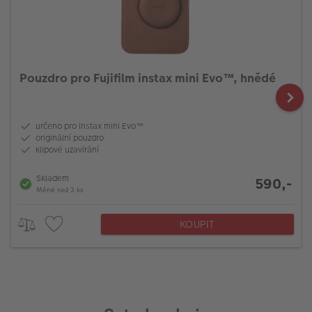
Pouzdro pro Fujifilm instax mini Evo™, hnědé
určeno pro instax mini Evo™
originální pouzdro
klipové uzavírání
Skladem
590,-
Méně než 3 ks
KOUPIT