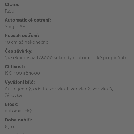
Clona:
F2.0
Automatické ostření:
Single AF
Rozsah ostření:
10 cm až nekonečno
Čas závěrky:
¼ sekundy až 1/8000 sekundy (automatické přepínání)
Citlivost:
ISO 100 až 1600
Vyvážení bílé:
Auto, jemný, odstín, zářivka 1, zářivka 2, zářivka 3,
žárovka
Blesk:
automatický
Doba nabití:
6,5 s