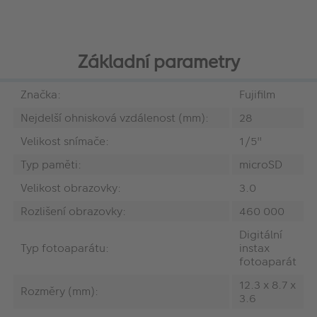
Základní parametry
Značka:
Fujifilm
Nejdelší ohnisková vzdálenost (mm):
28
Velikost snímače:
1/5"
Typ paměti:
microSD
Velikost obrazovky:
3.0
Rozlišení obrazovky:
460 000
Digitální
Typ fotoaparátu:
instax
fotoaparát
12.3 x 8.7 x
Rozměry (mm):
3.6