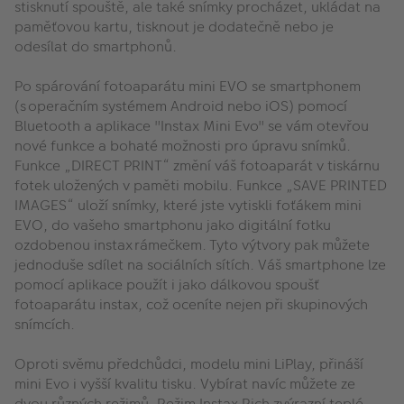
stisknutí spouště, ale také snímky procházet, ukládat na
paměťovou kartu, tisknout je dodatečně nebo je
odesílat do smartphonů.
Po spárování fotoaparátu mini EVO se smartphonem
(s operačním systémem Android nebo iOS) pomocí
Bluetooth a aplikace "Instax Mini Evo" se vám otevřou
nové funkce a bohaté možnosti pro úpravu snímků.
Funkce „DIRECT PRINT“ změní váš fotoaparát v tiskárnu
fotek uložených v paměti mobilu. Funkce „SAVE PRINTED
IMAGES“ uloží snímky, které jste vytiskli foťákem mini
EVO, do vašeho smartphonu jako digitální fotku
ozdobenou instax rámečkem. Tyto výtvory pak můžete
jednoduše sdílet na sociálních sítích. Váš smartphone lze
pomocí aplikace použít i jako dálkovou spoušť
fotoaparátu instax, což oceníte nejen při skupinových
snímcích.
Oproti svěmu předchůdci, modelu mini LiPlay, přináší
mini Evo i vyšší kvalitu tisku. Vybírat navíc můžete ze
dvou různých režimů. Režim Instax Rich zvýrazní teplé