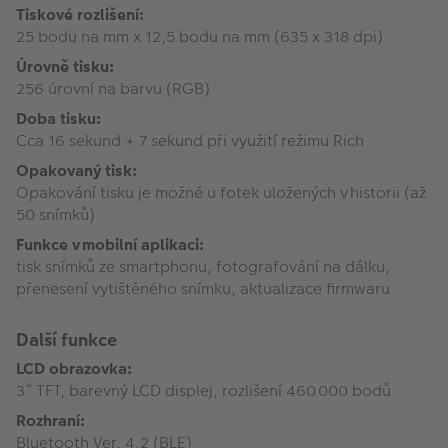
Tiskové rozlišení:
25 bodu na mm x 12,5 bodu na mm (635 x 318 dpi)
Úrovně tisku:
256 úrovní na barvu (RGB)
Doba tisku:
Cca 16 sekund + 7 sekund při využití režimu Rich
Opakovaný tisk:
Opakování tisku je možné u fotek uložených v historii (až
50 snímků)
Funkce v mobilní aplikaci:
tisk snímků ze smartphonu, fotografování na dálku,
přenesení vytištěného snímku, aktualizace firmwaru
Další funkce
LCD obrazovka:
3“ TFT, barevný LCD displej, rozlišení 460 000 bodů
Rozhraní:
Bluetooth Ver. 4.2 (BLE)