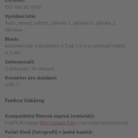
Citlivost:
ISO 100 až 1600
Vyvážení bílé:
Auto, jemný, odstín, zářivka 1, zářivka 2, zářivka 3,
žárovka
Blesk:
automatický, s dosahem 0,5 až 1,5 m a rychlostí nabítí
6,5 sec
Samospoušť:
2 sekundy/ 10 sekund
Konektor pro dobíjení:
USB-C
Funkce tiskárny
Kompatibilní filmové náplně (materiál):
FUJIFILM instax
Mini Instant Film
(v prodeji samostatně)
Počet filmů (fotografií) v jedné kazetě: