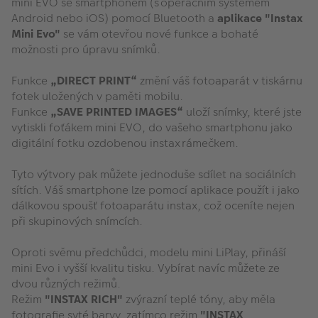
mini EVO se smartphonem (s operačním systémem
Android nebo iOS) pomocí Bluetooth a
aplikace "Instax
Mini Evo"
se vám otevřou nové funkce a bohaté
možnosti pro úpravu snímků.
Funkce
„DIRECT PRINT“
změní váš fotoaparát v tiskárnu
fotek uložených v paměti mobilu.
Funkce
„SAVE PRINTED IMAGES“
uloží snímky, které jste
vytiskli foťákem mini EVO, do vašeho smartphonu jako
digitální fotku ozdobenou instax rámečkem.
Tyto výtvory pak můžete jednoduše sdílet na sociálních
sítích. Váš smartphone lze pomocí aplikace použít i jako
dálkovou spoušť fotoaparátu instax, což oceníte nejen
při skupinových snímcích.
Oproti svěmu předchůdci, modelu mini LiPlay, přináší
mini Evo i vyšší kvalitu tisku. Vybírat navíc můžete ze
dvou různých režimů.
Režim
"INSTAX RICH"
zvýrazní teplé tóny, aby měla
fotografie syté barvy, zatímco režim
"INSTAX