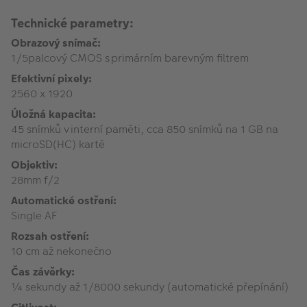
Technické parametry:
Obrazový snímač:
1/5palcový CMOS s primárním barevným filtrem
Efektivní pixely:
2560 x 1920
Úložná kapacita:
45 snímků v interní paměti, cca 850 snímků na 1 GB na
microSD(HC) kartě
Objektiv:
28mm f/2
Automatické ostření:
Single AF
Rozsah ostření:
10 cm až nekonečno
Čas závěrky:
¼ sekundy až 1/8000 sekundy (automatické přepínání)