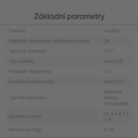
Základní parametry
Značka:
Fujifilm
Nejdelší ohnisková vzdálenost (mm):
28
Velikost snímače:
1/5"
Typ paměti:
microSD
Velikost obrazovky:
3.0
Rozlišení obrazovky:
460 000
Klasický
Typ fotoaparátu:
instax
fotoaparát
12.3 x 8.7 x
Rozměry (mm):
3.6
Hmotnost (kg):
0.29