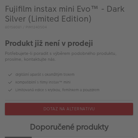
VÝPRODEJ
Fujifilm instax mini Evo™ - Dark
FOTO BAZAR
Silver (Limited Edition)
80158081 / PIM1240504
Akce a slevy
Produkt již není v prodeji
Fotoprodukty
Potřebujete-li poradit s výběrem podobného produktu,
prosíme, kontaktujte nás.
digitální aparát s okamžitým tiskem
kompatibilní s filmy instax™ mini
Limitovaná edice s krytkou, řemínkem a pouzdrem
DOTAZ NA ALTERNATIVU
Doporučené produkty