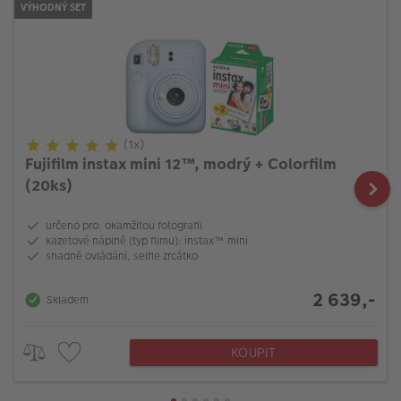
VÝHODNÝ SET
(1x)
Fujifilm instax mini 12™, modrý + Colorfilm
(20ks)
určeno pro: okamžitou fotografii
kazetové náplně (typ filmu): instax™ mini
snadné ovládání, selfie zrcátko
2 639,-
Skladem
KOUPIT