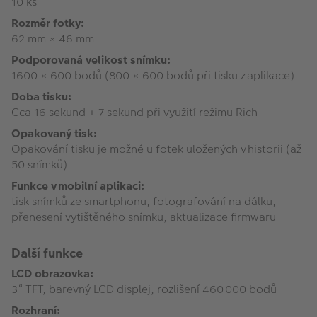
10 ks
Rozměr fotky:
62 mm × 46 mm
Podporovaná velikost snímku:
1600 × 600 bodů (800 × 600 bodů při tisku z aplikace)
Doba tisku:
Cca 16 sekund + 7 sekund při využití režimu Rich
Opakovaný tisk:
Opakování tisku je možné u fotek uložených v historii (až
50 snímků)
Funkce v mobilní aplikaci:
tisk snímků ze smartphonu, fotografování na dálku,
přenesení vytištěného snímku, aktualizace firmwaru
Další funkce
LCD obrazovka:
3“ TFT, barevný LCD displej, rozlišení 460 000 bodů
Rozhraní: