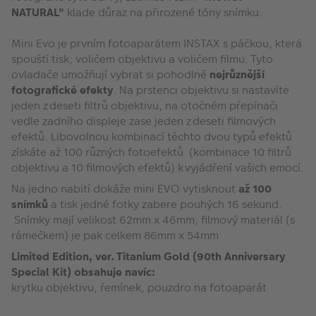
NATURAL"
klade důraz na přirozené tóny snímku.
Mini Evo je prvním fotoaparátem INSTAX s páčkou, která
spouští tisk; voličem objektivu a voličem filmu. Tyto
ovladače umožňují vybrat si pohodlně
nejrůznější
fotografické efekty
. Na prstenci objektivu si nastavíte
jeden z deseti filtrů objektivu, na otočném přepínači
vedle zadního displeje zase jeden z deseti filmových
efektů. Libovolnou kombinací těchto dvou typů efektů
získáte až 100 různých fotoefektů (kombinace 10 filtrů
objektivu a 10 filmových efektů) k vyjádření vašich emocí.
Na jedno nabití dokáže mini EVO vytisknout
až 100
snímků
a tisk jedné fotky zabere pouhých 16 sekund.
Snímky mají velikost 62mm x 46mm, filmový materiál (s
rámečkem) je pak celkem 86mm x 54mm
Limited Edition, ver. Titanium Gold (90th Anniversary
Special Kit) obsahuje navíc:
krytku objektivu, řemínek, pouzdro na fotoaparát