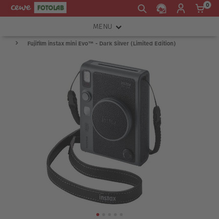
0
MENU
Fujifilm instax mini Evo™ - Dark Silver (Limited Edition)
FOTOAPARÁTY
OBJEKTIVY
ATELIÉR
INSTAX™
TISKÁRNY A SKENERY
FOTOBRAŠNY
PŘÍSLUŠENSTVÍ
RÁMEČKY
FOTOALBA