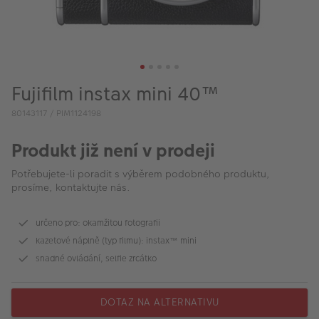
VÝPRODEJ
FOTO BAZAR
Akce a slevy
Fujifilm instax mini 40™
Fotoprodukty
80143117 / PIM1124198
Produkt již není v prodeji
Potřebujete-li poradit s výběrem podobného produktu,
prosíme, kontaktujte nás.
určeno pro: okamžitou fotografii
kazetové náplně (typ filmu): instax™ mini
snadné ovládání, selfie zrcátko
DOTAZ NA ALTERNATIVU