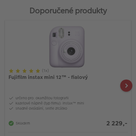
Doporučené produkty
(1x)
Fujifilm instax mini 12™ - fialový
určeno pro: okamžitou fotografii
kazetové náplně (typ filmu): instax™ mini
snadné ovládání, selfie zrcátko
2 229,-
Skladem