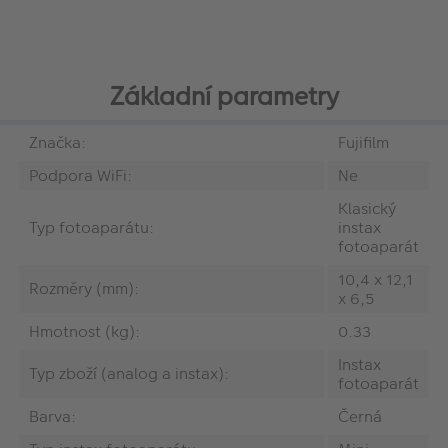
Základní parametry
Značka:
Fujifilm
Podpora WiFi:
Ne
Klasický
Typ fotoaparátu:
instax
fotoaparát
10,4 x 12,1
Rozměry (mm):
x 6,5
Hmotnost (kg):
0.33
Instax
Typ zboží (analog a instax):
fotoaparát
Barva:
Černá