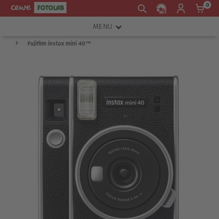
0
MENU
Fujifilm instax mini 40™
FOTOAPARÁTY
OBJEKTIVY
ATELIÉR
INSTAX™
TISKÁRNY A SKENERY
FOTOBRAŠNY
PŘÍSLUŠENSTVÍ
RÁMEČKY
FOTOALBA