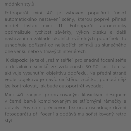
módních stylů.
Fotoaparát mini 40 je vybaven populární funkcí
automatického nastavení scény, kterou poprvé přinesl
model Instax mini 11. Fotoaparát automaticky
optimalizuje rychlost závěrky, výkon blesku a další
nastavení na základě okolních světelných podmínek. To
usnadňuje pořízení co nejlepších snímků za slunečného
dne venku nebo v tmavých interiérech.
K dispozici je také „režim selfie“ pro snadné focení selfie
a detailních snímků ze vzdálenosti 30-50 cm. Ten se
aktivuje vysunutím objektivu dopředu. Na přední straně
vedle objektivu je navíc umístěno zrcátko, pomocí nějž
lze kontrolovat, jak bude autoportrét vypadat.
Mini 40 zaujme propracovaným klasickým designem
v černé barvě kombinovaným se stříbrnými rámečky a
detaily. Povrch s prémiovou texturou usnadňuje držení
fotoaparátu při focení a dodává mu sofistikovaný retro
styl.