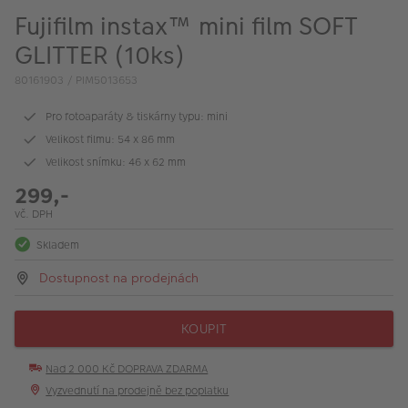
VÝPRODEJ
Fujifilm instax™ mini film SOFT
FOTO BAZAR
GLITTER (10ks)
80161903 / PIM5013653
Akce a slevy
Pro fotoaparáty & tiskárny typu: mini
Fotoprodukty
Velikost filmu: 54 x 86 mm
Velikost snímku: 46 x 62 mm
299,-
vč. DPH
Skladem
Dostupnost na prodejnách
KOUPIT
Nad 2 000 Kč DOPRAVA ZDARMA
Vyzvednutí na prodejně bez poplatku