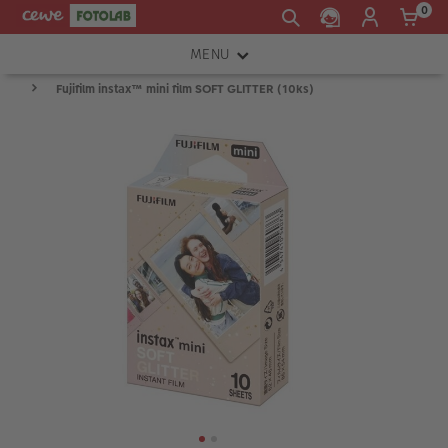
0
MENU
Fujifilm instax™ mini film SOFT GLITTER (10ks)
FOTOAPARÁTY
OBJEKTIVY
ATELIÉR
INSTAX™
TISKÁRNY A SKENERY
FOTOBRAŠNY
PŘÍSLUŠENSTVÍ
RÁMEČKY
FOTOALBA