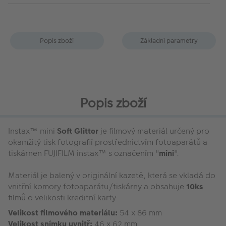
Popis zboží
Základní parametry
Popis zboží
Instax™ mini
Soft Glitter
je filmový materiál určený pro
okamžitý tisk fotografií prostřednictvím fotoaparátů a
tiskárnen FUJIFILM instax™ s označením "
mini
".
Materiál je balený v originální kazetě, která se vkladá do
vnitřní komory fotoaparátu/tiskárny a obsahuje
10ks
filmů o velikosti kreditní karty.
Velikost filmového materiálu:
54 x 86 mm
Velikost snímku uvnitř:
46 x 62 mm