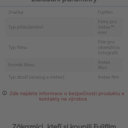
Značka:
Fujifilm
Filmy pro
Typ příslušenství:
instax™
mini
Film pro
Typ filmu:
okamžitou
fotografii
Instax
Formát filmu:
Mini
Typ zboží (analog a instax):
Instax film
Zde najdete informace o bezpečnosti produktu a
kontakty na výrobce
Zákazníci, kteří si koupili Fujifilm