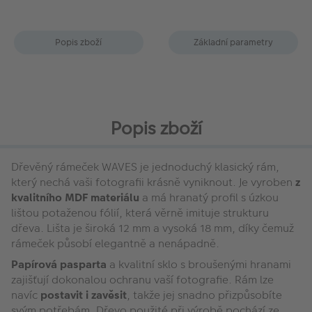
Popis zboží
Základní parametry
Popis zboží
Dřevěný rámeček WAVES je jednoduchý klasický rám,
který nechá vaši fotografii krásně vyniknout. Je vyroben
z
kvalitního MDF materiálu
a má hranatý profil s úzkou
lištou potaženou fólií, která věrně imituje strukturu
dřeva. Lišta je široká 12 mm a vysoká 18 mm, díky čemuž
rámeček působí elegantně a nenápadně.
Papírová pasparta
a kvalitní sklo s broušenými hranami
zajišťují dokonalou ochranu vaší fotografie. Rám lze
navíc
postavit i zavěsit
, takže jej snadno přizpůsobíte
svým potřebám. Dřevo použité při výrobě pochází ze