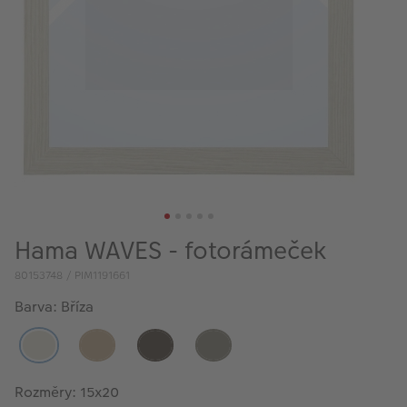
VÝPRODEJ
FOTO BAZAR
Akce a slevy
Fotoprodukty
Hama WAVES - fotorámeček
80153748 / PIM1191661
Barva: Bříza
Rozměry: 15x20