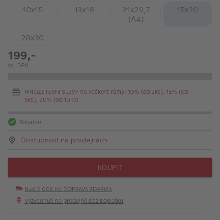
10x15
13x18
21x29,7
15x20
(A4)
20x30
199,-
vč. DPH
MNOŽSTEVNÍ SLEVY na veškeré rámy: 10% (od 2ks), 15% (od
5ks), 20% (od 10ks)
Skladem
Dostupnost na prodejnách
KOUPIT
Nad 2 000 Kč DOPRAVA ZDARMA
Vyzvednutí na prodejně bez poplatku