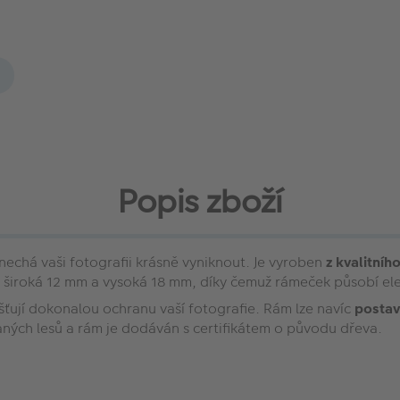
Popis zboží
echá vaši fotografii krásně vyniknout. Je vyroben
z kvalitníh
a je široká 12 mm a vysoká 18 mm, díky čemuž rámeček působí 
išťují dokonalou ochranu vaší fotografie. Rám lze navíc
postavi
ných lesů a rám je dodáván s certifikátem o původu dřeva.