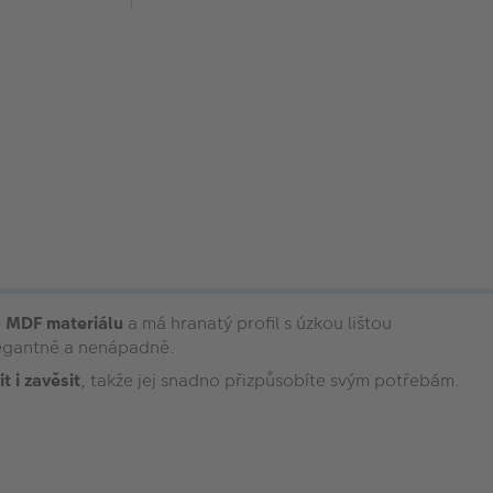
o MDF materiálu
a má hranatý profil s úzkou lištou
elegantně a nenápadně.
t i zavěsit
, takže jej snadno přizpůsobíte svým potřebám.