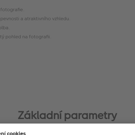
 fotografie.
pevnosti a atraktivního vzhledu.
olba.
tý pohled na fotografii.
Základní parametry