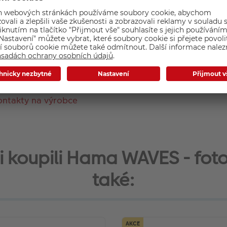
Typ rámu: Klasický
Pasparta: Ano
Značka: Hama
Materiál rámu: Dřevo
Barva rámu: Šedá
ontakty na výrobce
 si koupili Hama WAVES - fot
také:
AKCE