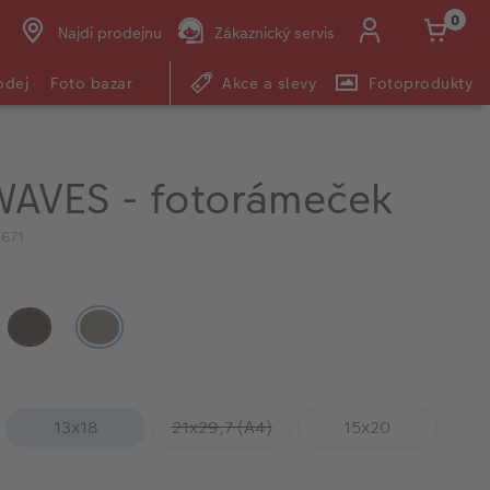
0
Najdi prodejnu
Zákaznický servis
odej
Foto bazar
Akce a slevy
Fotoprodukty
AVES - fotorámeček
1671
13x18
21x29,7 (A4)
15x20