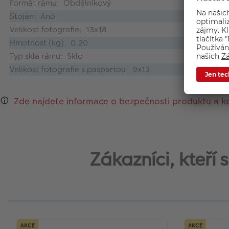
Formát rámu: Obdélníkový
Stojan: Ano
Velikost fotografie: 13x18
Hmotnost (kg): 0.20
Typ skla rámu: Sklo
Velikost fotografie s paspartou: 9x13
Zde najdete informace o bezpečnosti produktu a k
Zákazníci, kteří
AKCE
AKCE