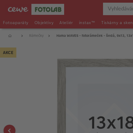
Fotoaparáty
Objektivy
Ateliér
instax™
Tiskárny a sken
Rámečky
Hama WAVES - fotorámeček - Šedá, 9x13, 13x
AKCE