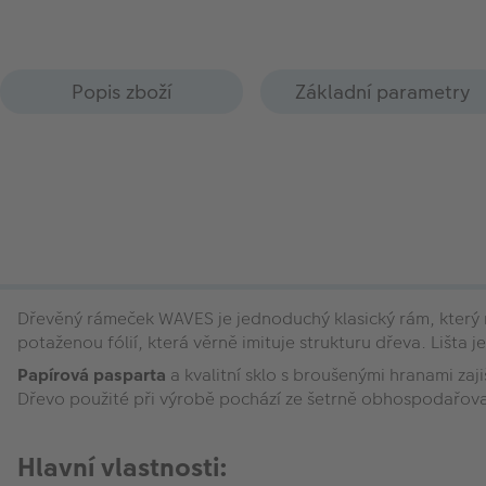
Popis zboží
Základní parametry
Dřevěný rámeček WAVES je jednoduchý klasický rám, který n
potaženou fólií, která věrně imituje strukturu dřeva. Lišt
Papírová pasparta
a kvalitní sklo s broušenými hranami zaj
Dřevo použité při výrobě pochází ze šetrně obhospodařova
Hlavní vlastnosti: