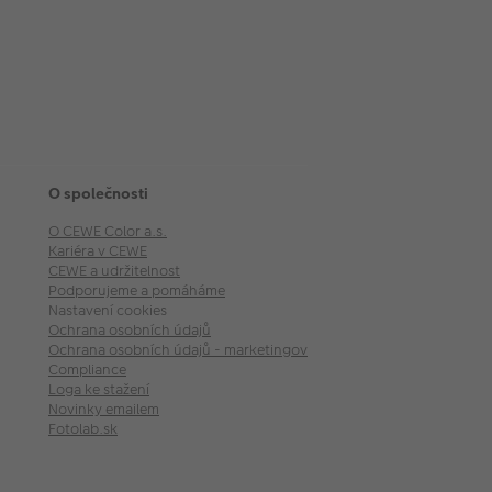
O společnosti
O CEWE Color a.s.
Kariéra v CEWE
CEWE a udržitelnost
Podporujeme a pomáháme
Nastavení cookies
Ochrana osobních údajů
Ochrana osobních údajů - marketingové akce
Compliance
Loga ke stažení
Novinky emailem
Fotolab.sk