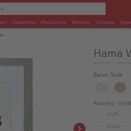
ery
Fotobrašny
Příslušenství
Rámečky
Fotoalba
Výpr
18
Hama W
80153753 / PIM119
Barva: Šedá
Rozměry: 13x18
10x15
20x30