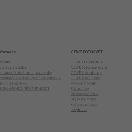
nformace
CEWE FOTOSVĚT
ontakt
CEWE FOTOKNIHA
oprava a platba
CEWE fotokalendáře
šeobecné obchodní podmínky
CEWE fotoobrazy
eklamace a odstoupení od smlouvy
CEWE foto ihned
ákup na splátky
Vyvolání fotek
ROHLÁŠENÍ O PŘÍSTUPNOSTI
Fotodárky
Průkazové foto
Kryty na mobil
Foto na plátno
Inspirace