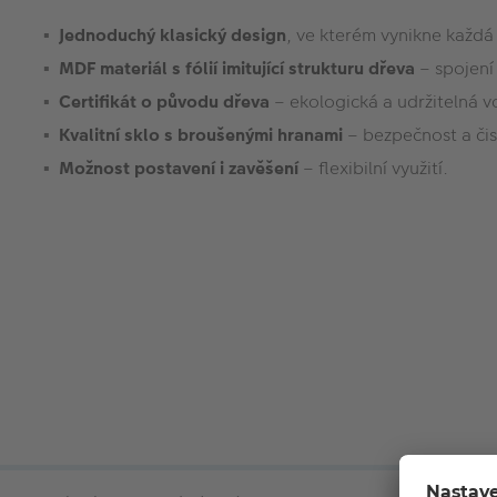
Jednoduchý klasický design
, ve kterém vynikne každá
MDF materiál s fólií imitující strukturu dřeva
– spojení 
Certifikát o původu dřeva
– ekologická a udržitelná v
Kvalitní sklo s broušenými hranami
– bezpečnost a čis
Možnost postavení i zavěšení
– flexibilní využití.