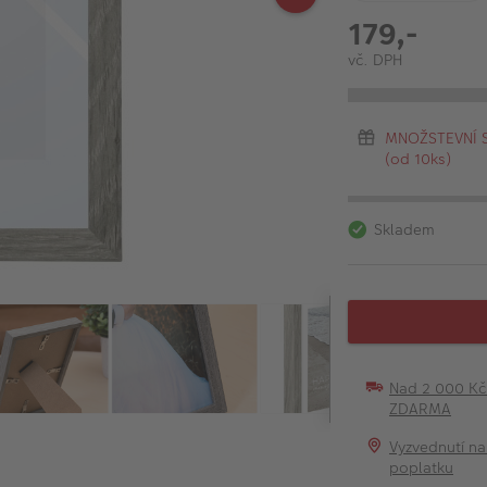
179,-
vč. DPH
MNOŽSTEVNÍ SL
(od 10ks)
Skladem
Nad 2 000 K
ZDARMA
Vyzvednutí na
poplatku