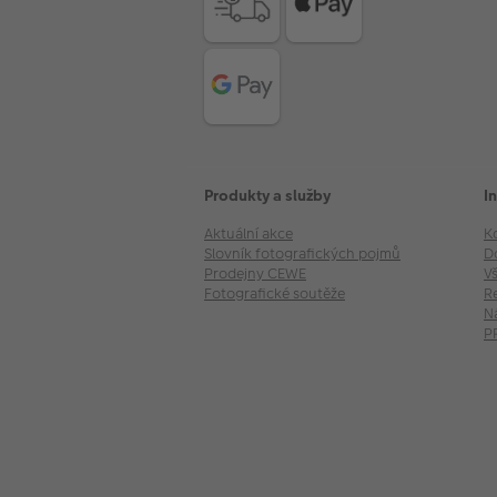
Produkty a služby
I
Aktuální akce
K
Slovník fotografických pojmů
D
Prodejny CEWE
V
Fotografické soutěže
R
N
P