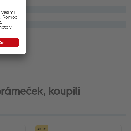
orámeček, koupili
AKCE