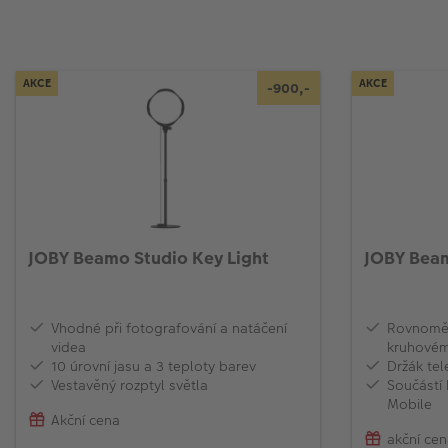
AKCE
AKCE
-900,-
JOBY Beamo Studio Key Light
JOBY Beam
Vhodné při fotografování a natáčení
Rovnoměr
videa
kruhovém
10 úrovní jasu a 3 teploty barev
Držák te
Vestavěný rozptyl světla
Součástí 
Mobile
Akční cena
akční ce