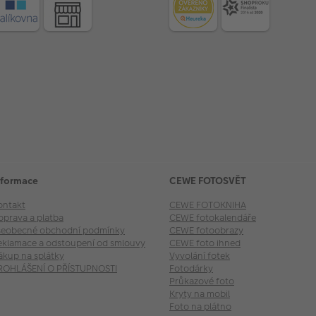
nformace
CEWE FOTOSVĚT
ontakt
CEWE FOTOKNIHA
oprava a platba
CEWE fotokalendáře
šeobecné obchodní podmínky
CEWE fotoobrazy
eklamace a odstoupení od smlouvy
CEWE foto ihned
ákup na splátky
Vyvolání fotek
ROHLÁŠENÍ O PŘÍSTUPNOSTI
Fotodárky
Průkazové foto
Kryty na mobil
Foto na plátno