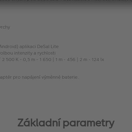
vrchy
Android) aplikaci DeSal Lite
olbou intenzity a rychlosti
/ 2 500 K - 0,5 m - 1 650 | 1 m - 456 | 2 m - 124 lx
daptér pro napájení výměnné baterie.
Základní parametry