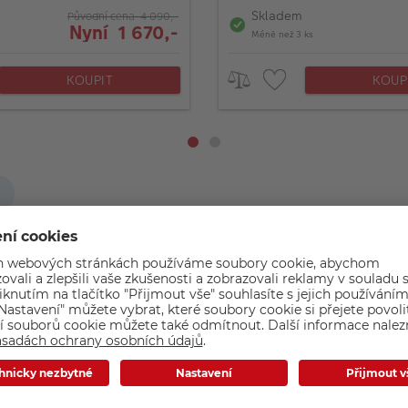
Skladem
Původní cena 4 090,-
Nyní 1 670,-
Méně než 3 ks
KOUPIT
KOUP
Popis zboží
tenzivními, ale úspornými LED diodami, nastavitelnou teploto
doba svícení pod dobu až 2 h bez kabelů s možností ovládat ty