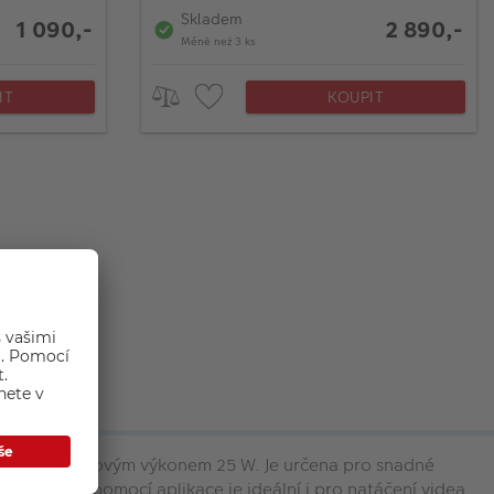
Skladem
1 090,-
2 890,-
Méně než 3 ks
IT
KOUPIT
u barev a celkovým výkonem 25 W. Je určena pro snadné
č na dálku pomocí aplikace je ideální i pro natáčení videa.