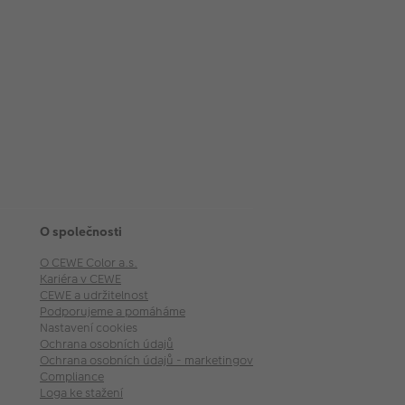
O společnosti
O CEWE Color a.s.
Kariéra v CEWE
CEWE a udržitelnost
Podporujeme a pomáháme
Nastavení cookies
Ochrana osobních údajů
Ochrana osobních údajů - marketingové akce
Compliance
Loga ke stažení