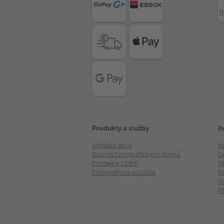
Produkty a služby
I
Aktuální akce
K
Slovník fotografických pojmů
D
Prodejny CEWE
V
Fotografické soutěže
R
N
P