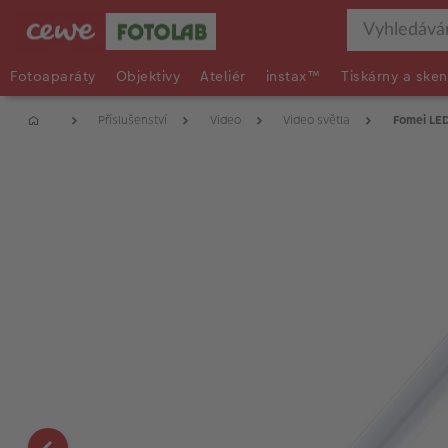
Fotoaparáty
Objektivy
Ateliér
instax™
Tiskárny a sken
Příslušenství
Video
Video světla
Fomei LE