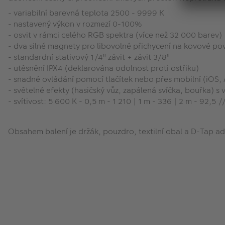
- variabilní barevná teplota 2500 - 9999 K
- nastavený výkon v rozmezí 0-100%
- osvit v rámci celého RGB spektra (více než 32 000 barev)
- dva silné magnety pro libovolné přichycení na kovové po
- standardní stativový 1/4" závit + závit 3/8"
- utěsnění IPX4 (deklarována odolnost proti ostřiku)
- snadné ovládání pomocí tlačítek nebo přes mobilní (iOS, 
- světelné efekty (hasičský vůz, zapálená svíčka, bouřka) s v
- svítivost: 5 600 K - 0,5 m - 1 210 | 1 m - 336 | 2 m - 92,5 /
Obsahem balení je držák, pouzdro, textilní obal a D-Tap a