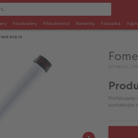
ery
Fotobrašny
Příslušenství
Rámečky
Fotoalba
Výpr
D BAR RGB 25
Fome
80148530 / P
Produ
Potřebujete-
kontaktujte n