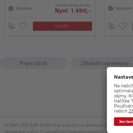
Původní cena 2 390,-
Skladem
Skladem
Nyní 1 490,-
KOUPIT
Popis zboží
Základní parametry
FOMEI LED BAR RGB 25 je kvalitní osvětlovací trubice s in
dosvícení scény či prosvícení tmavých prostor. Nepřetržitá 