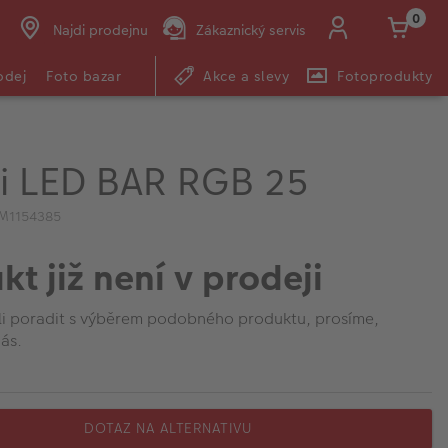
0
Najdi prodejnu
Zákaznický servis
odej
Foto bazar
Akce a slevy
Fotoprodukty
i LED BAR RGB 25
IM1154385
kt již není v prodeji
li poradit s výběrem podobného produktu, prosíme,
ás.
DOTAZ NA ALTERNATIVU