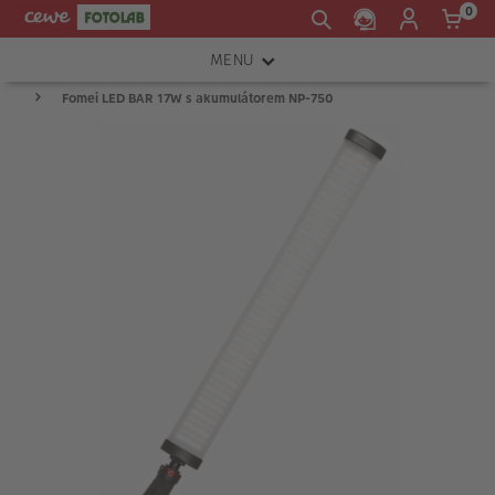
0
MENU
Fomei LED BAR 17W s akumulátorem NP-750
FOTOAPARÁTY
OBJEKTIVY
ATELIÉR
INSTAX™
TISKÁRNY A SKENERY
FOTOBRAŠNY
PŘÍSLUŠENSTVÍ
RÁMEČKY
FOTOALBA