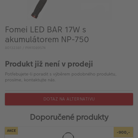
VÝPRODEJ
FOTO BAZAR
Fomei LED BAR 17W s
Akce a slevy
akumulátorem NP-750
Fotoprodukty
80132381 / PIM1089574
Produkt již není v prodeji
Potřebujete-li poradit s výběrem podobného produktu,
prosíme, kontaktujte nás.
DOTAZ NA ALTERNATIVU
Doporučené produkty
AKCE
-900,-