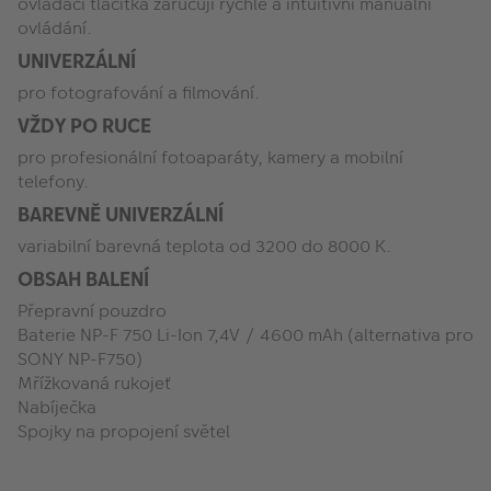
ovládací tlačítka zaručují rychlé a intuitivní manuální
ovládání.
UNIVERZÁLNÍ
pro fotografování a filmování.
VŽDY PO RUCE
pro profesionální fotoaparáty, kamery a mobilní
telefony.
BAREVNĚ UNIVERZÁLNÍ
variabilní barevná teplota od 3200 do 8000 K.
OBSAH BALENÍ
Přepravní pouzdro
Baterie NP-F 750 Li-Ion 7,4V / 4600 mAh (alternativa pro
SONY NP-F750)
Mřížkovaná rukojeť
Nabíječka
Spojky na propojení světel