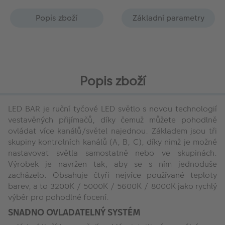
Popis zboží
Základní parametry
Popis zboží
LED BAR je ruční tyčové LED světlo s novou technologií
vestavěných přijímačů, díky čemuž můžete pohodlně
ovládat více kanálů/světel najednou. Základem jsou tři
skupiny kontrolních kanálů (A, B, C), díky nimž je možné
nastavovat světla samostatně nebo ve skupinách.
Výrobek je navržen tak, aby se s ním jednoduše
zacházelo. Obsahuje čtyři nejvíce používané teploty
barev, a to 3200K / 5000K / 5600K / 8000K jako rychlý
výběr pro pohodlné focení.
SNADNO OVLADATELNÝ SYSTÉM