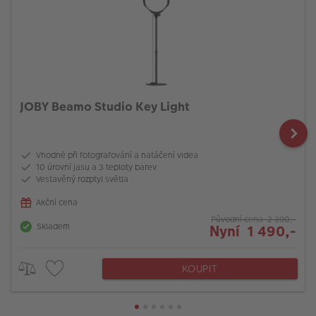
JOBY Beamo Studio Key Light
Vhodné při fotografování a natáčení videa
10 úrovní jasu a 3 teploty barev
Vestavěný rozptyl světla
Akční cena
Původní cena 2 390,-
Skladem
Nyní 1 490,-
KOUPIT