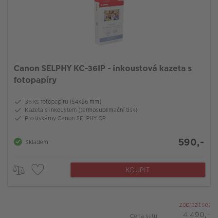
Canon SELPHY KC-36IP - inkoustová kazeta s
fotopapíry
36 ks fotopapíru (54x86 mm)
Kazeta s inkoustem (termosublimační tisk)
Pro tiskárny Canon SELPHY CP
590,-
Skladem
KOUPIT
Zobrazit set
4 490,-
Cena setu