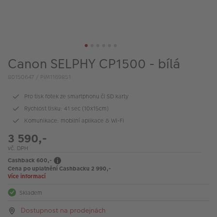
VÝPRODEJ
FOTO BAZAR
Akce a slevy
Canon SELPHY CP1500 - bílá
Fotoprodukty
80150647 / PIM1169851
Pro tisk fotek ze smartphonu či SD karty
Rychlost tisku: 41 sec (10x15cm)
Komunikace: mobilní aplikace & Wi-Fi
3 590,-
vč. DPH
Cashback 600,-
Cena po uplatnění Cashbacku 2 990,-
Více informací
Skladem
Dostupnost na prodejnách