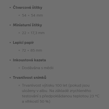
Čtvercové štítky
54 × 54 mm
Miniaturní štítky
22 × 17,3 mm
Lepicí papír
72 × 85 mm
Inkoustová kazeta
Dodávána s médii
Trvanlivost snímků
Trvanlivost výtisku 100 let (pokud jsou
uloženy v albu. Na základě zrychleného
testování s předpokládanou teplotou 23 °C
a vlhkostí 50 %)