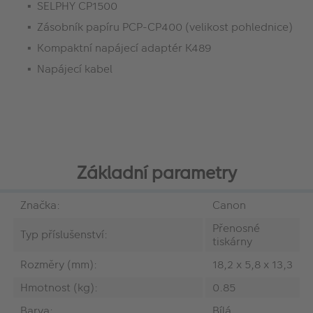
SELPHY CP1500
Zásobník papíru PCP-CP400 (velikost pohlednice)
Kompaktní napájecí adaptér K489
Napájecí kabel
Základní parametry
Značka:
Canon
Přenosné
Typ příslušenství:
tiskárny
Rozměry (mm):
18,2 x 5,8 x 13,3
Hmotnost (kg):
0.85
Barva:
Bílá