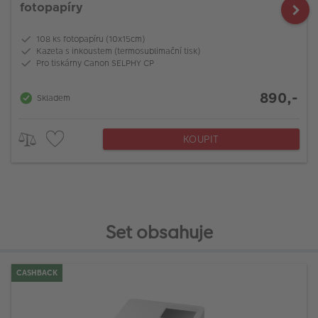
fotopapíry
108 ks fotopapíru (10x15cm)
Kazeta s inkoustem (termosublimační tisk)
Pro tiskárny Canon SELPHY CP
890,-
Skladem
KOUPIT
Set obsahuje
CASHBACK