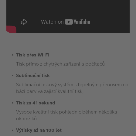
Tisk přes Wi-Fi
Tisk přímo z chytrých zařízení a počítačů
Sublimační tisk
Sublimační tiskový systém s tepelným přenosem na
bázi barviva zajistí kvalitní tisk,
Tisk za 41 sekund
Vysoce kvalitní tisk pohlednic během několika
okamžiků
Výtisky až na 100 let