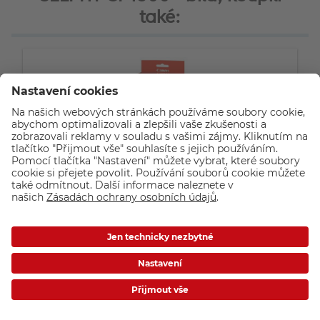
také:
Canon SELPHY KP-36IP - inkoustová kazeta
s fotopapíry
36 ks fotopapírů (10x15cm)
Kazeta s inkoustem (termosublimační tisk)
Pro tiskárny Canon SELPHY CP
390,-
Skladem