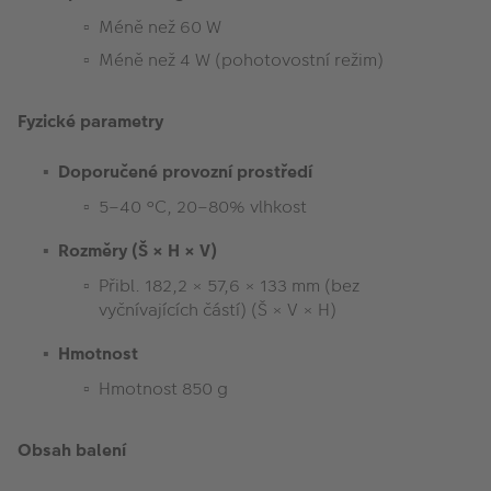
Méně než 60 W
Méně než 4 W (pohotovostní režim)
Fyzické parametry
Doporučené provozní prostředí
5–40 °C, 20–80% vlhkost
Rozměry (Š × H × V)
Přibl. 182,2 × 57,6 × 133 mm (bez
vyčnívajících částí) (Š × V × H)
Hmotnost
Hmotnost 850 g
Obsah balení