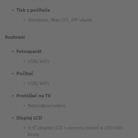
Tisk z počítače
Windows, Mac OS, IPP všude
Rozhraní
Fotoaparát
USB/WiFi
Počítač
USB/WiFi
Prohlížeč na TV
Nepodporováno
Displej LCD
3,5″ displej LCD s pevnou pozicí a 230 000
body