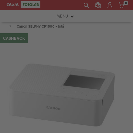
0
MENU
Canon SELPHY CP1500 - bílá
FOTOAPARÁTY
CASHBACK
OBJEKTIVY
ATELIÉR
INSTAX™
TISKÁRNY A SKENERY
FOTOBRAŠNY
PŘÍSLUŠENSTVÍ
RÁMEČKY
FOTOALBA