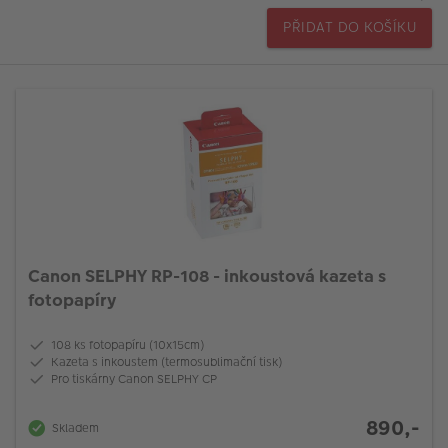
PŘIDAT DO KOŠÍKU
Canon SELPHY RP-108 - inkoustová kazeta s
fotopapíry
108 ks fotopapíru (10x15cm)
Kazeta s inkoustem (termosublimační tisk)
Pro tiskárny Canon SELPHY CP
890,-
Skladem