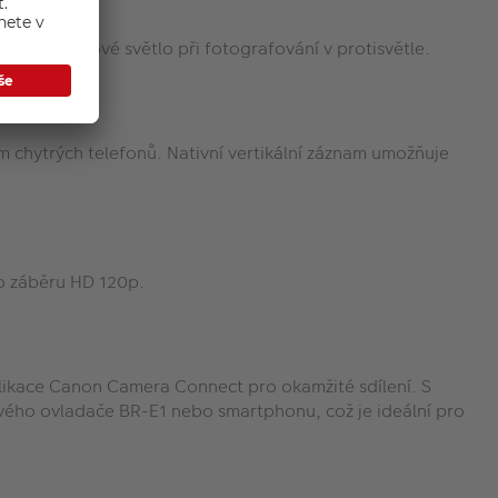
jako doplňkové světlo při fotografování v protisvětle.
ím chytrých telefonů. Nativní vertikální záznam umožňuje
o záběru HD 120p.
likace Canon Camera Connect pro okamžité sdílení. S
ového ovladače BR-E1 nebo smartphonu, což je ideální pro