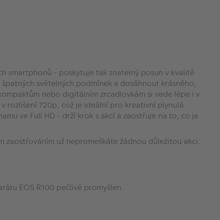
h smartphonů - poskytuje tak znatelný posun v kvalitě
 za špatných světelných podmínek a dosáhnout krásného,
ompaktům nebo digitálním zrcadlovkám si vede lépe i v
 rozlišení 720p, což je ideální pro kreativní plynulá
u ve Full HD - drží krok s akcí a zaostřuje na to, co je
ním zaostřováním už nepromeškáte žádnou důležitou akci.
aparátu EOS R100 pečlivě promyšlen.