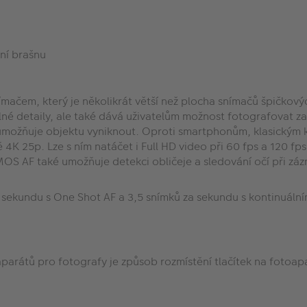
ní brašnu
čem, který je několikrát větší než plocha snímačů špičkovýc
telné detaily, ale také dává uživatelům možnost fotografovat
možňuje objektu vyniknout. Oproti smartphonům, klasickým k
K 25p. Lze s ním natáčet i Full HD video při 60 fps a 120 fps v
S AF také umožňuje detekci obličeje a sledování očí při záznam
za sekundu s One Shot AF a 3,5 snímků za sekundu s kontinuál
oaparátů pro fotografy je způsob rozmístění tlačítek na foto