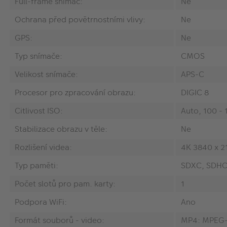
Full-frame snímač:
Ne
Ochrana před povětrnostními vlivy:
Ne
GPS:
Ne
Typ snímače:
CMOS
Velikost snímače:
APS-C
Procesor pro zpracování obrazu:
DIGIC 8
Citlivost ISO:
Auto, 100 -
Stabilizace obrazu v těle:
Ne
Rozlišení videa:
4K 3840 x 2
Typ paměti:
SDXC, SDHC
Počet slotů pro pam. karty:
1
Podpora WiFi:
Ano
Formát souborů - video:
MP4: MPEG-