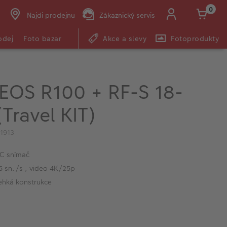
0
Najdi prodejnu
Zákaznický servis
odej
Foto bazar
Akce a slevy
Fotoprodukty
EOS R100 + RF-S 18-
Travel KIT)
1913
-C snímač
,5 sn./s , video 4K/25p
ehká konstrukce