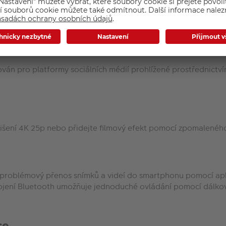
y vestavěnému blesku se směrným číslem 6. Využít ho můžete i 
zován pro platformy sociálních médií prohlížené prostřednictv
išení 4K 25p nebo přidejte filmový efekt pomocí zpomalenéh
ezproblémový přenos snímků a videí do smartphonu pomocí ap
řipojení Bluetooth umožňuje jednoduché ovládání pomocí dálk
ce