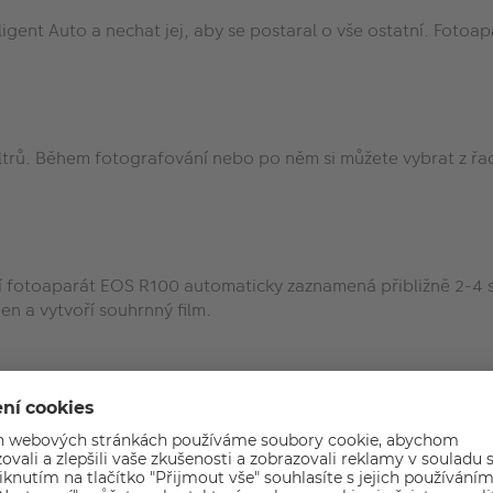
gent Auto a nechat jej, aby se postaral o vše ostatní. Fotoa
trů. Během fotografování nebo po něm si můžete vybrat z řady 
ní fotoaparát EOS R100 automaticky zaznamená přibližně 2-4 
en a vytvoří souhrnný film.
a zároveň mít maximální kontrolu nad situací i nad tím, jak 