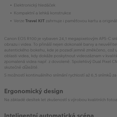
Elektronický hledáček
Kompaktní a lehká konstrukce
Verze
Travel KIT
zahrnuje i paměťovou kartu a originál
Canon EOS R100 je vybaven 24,1 megapixelovým APS-C sníma
obrazu i videa. To přináší nejen dokonalé barvy a neuvěři
autentického bokehu, kde je pozadí jemně změkčeno, což u
oblasti videa, kdy dokáže poskytnout videozáznam v kvalitě 4
zpomalená videa např. z dovolené. Spolehlivý Dual Pixel CMO
skutečně důležité.
S možností kontinuálního snímání rychlostí až 6,5 snímků 
Ergonomický design
Na základě desítek let zkušeností s výrobou kvalitních fot
Inteligentní automatická scéna