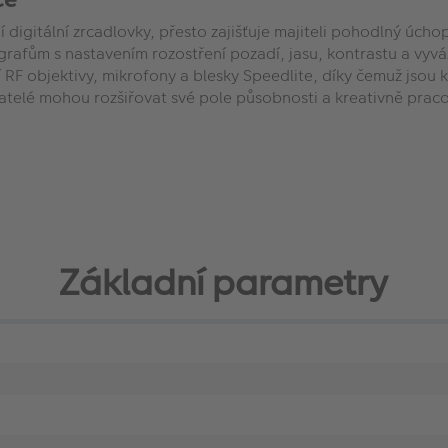
 digitální zrcadlovky, přesto zajišťuje majiteli pohodlný úchop
rafům s nastavením rozostření pozadí, jasu, kontrastu a vyvá
ní RF objektivy, mikrofony a blesky Speedlite, díky čemuž jso
atelé mohou rozšiřovat své pole působnosti a kreativně praco
Základní parametry