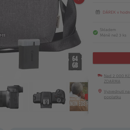
DÁREK v hodn
Skladem
Méně než 3 ks
Nad 2 000 K
ZDARMA
Vyzvednutí na
poplatku