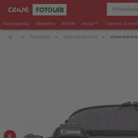
Fotoaparáty
Objektivy
Ateliér
instax™
Tiskárny a sken
Fotoaparáty
Bezzrcadlovky (CSC)
Canon EOS R100