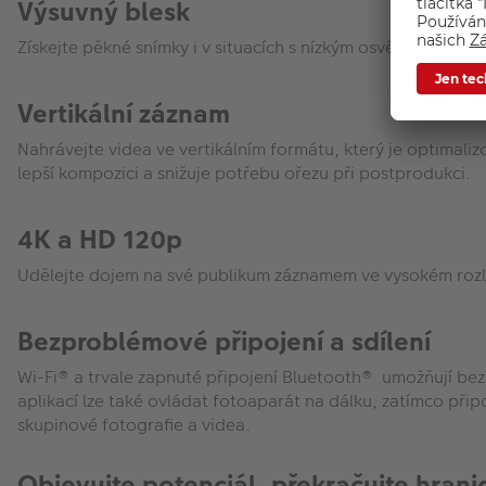
Výsuvný blesk
Získejte pěkné snímky i v situacích s nízkým osvětlením dík
Vertikální záznam
Nahrávejte videa ve vertikálním formátu, který je optimali
lepší kompozici a snižuje potřebu ořezu při postprodukci.
4K a HD 120p
Udělejte dojem na své publikum záznamem ve vysokém rozl
Bezproblémové připojení a sdílení
Wi-Fi® a trvale zapnuté připojení Bluetooth® umožňují b
aplikací lze také ovládat fotoaparát na dálku, zatímco p
skupinové fotografie a videa.
Objevujte potenciál, překračujte hrani