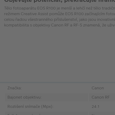
Tělo fotoaparátu EOS R100 je menší a lehčí než tělo tradiční
režimem Creative Assist pomůže EOS R100 začínajícím fotog
celou řadou všestranného příslušenství, jako jsou inovativ
kompatibilita s objektivy Canon RF a RF-S znamená, že uživ
Značka:
Canon
Bajonet objektivu:
Canon RF
Rozlišení snímače (Mpx):
24.1