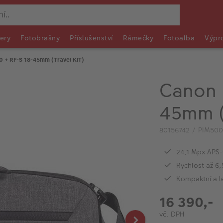
ery
Fotobrašny
Příslušenství
Rámečky
Fotoalba
Výpr
 + RF-S 18-45mm (Travel KIT)
Canon 
45mm (
80156742 / PIM500
24,1 Mpx APS
Rychlost až 6
Kompaktní a l
16 390,-
vč. DPH