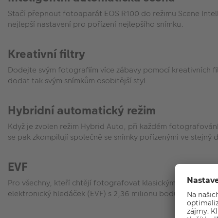
Stačí přepnout fotoaparát EOS R100 do režimu Scene Intelli
nejlepší nastavení pro pořízení nejlepšího snímku.
Kreativní filtry
Dodejte svým fotografiím více zábavy pomocí kreativních fil
dodat tak svým snímkům osobitější styl.
Hybridní automatický režim
Když je zvolen režim Hybrid Auto, při každém fotografová
se pak zkompilují společně se snímky pořízenými ve stejný d
EVF
Pro všechny, kteří chtějí fotografovat klasickým způsobem 
elektronický hledáček (EVF) s 2,36 milionu bodů.