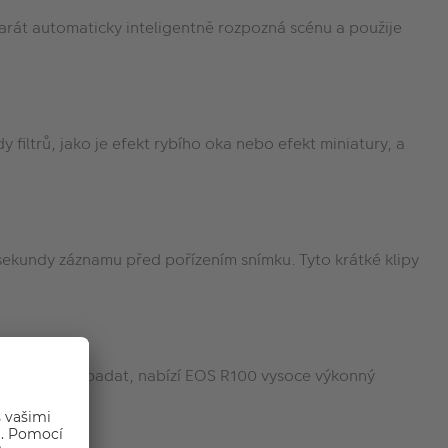
parát automaticky inteligentně rozpozná scénu a použije
filtrů, jako je efekt rybího oka nebo efekt miniatury, a
sekundy záznamu před pořízením snímku. Tyto krátké klipy
bude snímek vypadat, nabízí EOS R100 vysoce výkonný