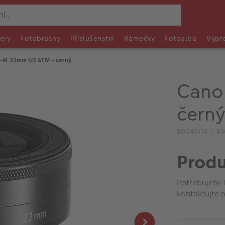
ery
Fotobrašny
Příslušenství
Rámečky
Fotoalba
Výpr
-M 22mm f/2 STM - černý
Cano
čern
80047414 / 4
Produ
Potřebujete-
kontaktujte n