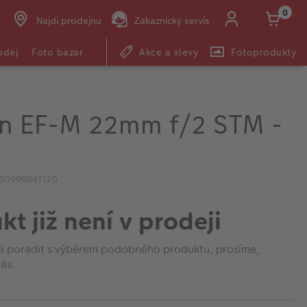
0
Najdi prodejnu
Zákaznický servis
odej
Foto bazar
Akce a slevy
Fotoprodukty
n EF-M 22mm f/2 STM -
ý
960999841120
kt již není v prodeji
li poradit s výběrem podobného produktu, prosíme,
ás.