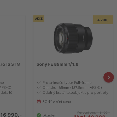
AKCE
-4 200,-
ro IS STM
Sony FE 85mm f/1.8
ame
Pro snímače typu: Full-frame
APS-C)
Ohnisko: 85mm (127.5mm : APS-C)
 detailů
Odolný kratší teleobjektiv pro portréty
SONY Akční cena
Původní cena 15 190,-
16 990,-
Skladem