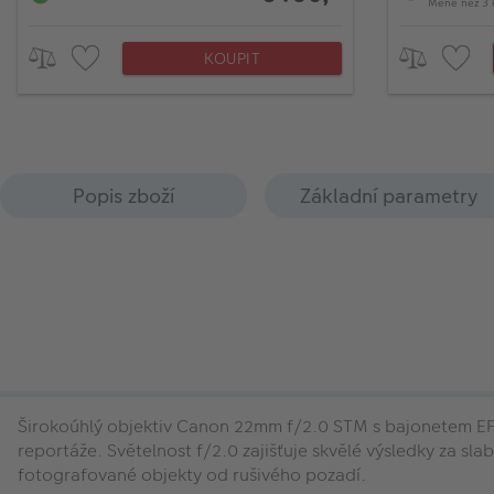
Méně než 3 
KOUPIT
Popis zboží
Základní parametry
Širokoúhlý objektiv Canon 22mm f/2.0 STM s bajonetem EF-
reportáže. Světelnost f/2.0 zajišťuje skvělé výsledky za sl
fotografované objekty od rušivého pozadí.