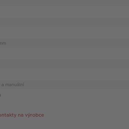
 mm
 a manuální
a
ontakty na výrobce