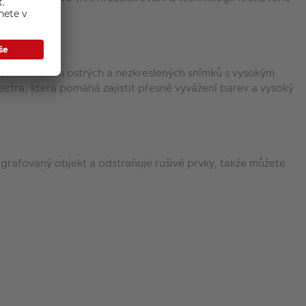
ání kvalitních ostrých a nezkreslených snímků s vysokým
ctra, která pomáhá zajistit přesné vyvážení barev a vysoký
rafovaný objekt a odstraňuje rušivé prvky, takže můžete