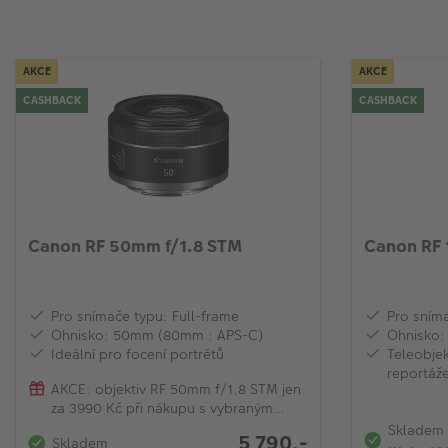
AKCE
AKCE
CASHBACK
CASHBACK
Canon RF 50mm f/1.8 STM
Canon RF 
Pro snímače typu: Full-frame
Pro sníma
Ohnisko: 50mm (80mm : APS-C)
Ohnisko:
Ideální pro focení portrétů
Teleobjek
reportáž
AKCE: objektiv RF 50mm f/1.8 STM jen
za 3990 Kč při nákupu s vybraným
modelem EOS R
Skladem
5 790,-
Skladem