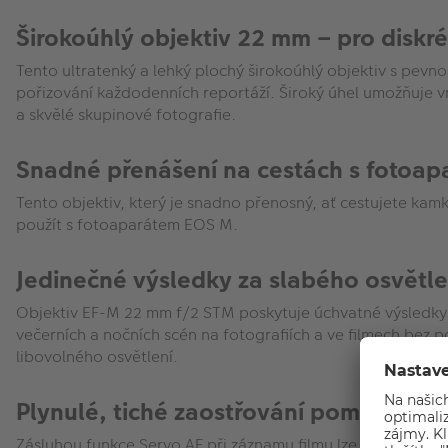
Širokoúhlý objektiv 22 mm – pro diskré
Tento ultratenký a lehký plochý širokoúhlý objektiv s pevn
pořizování každodenních reportáží. Široký úhel umožňuje vm
a skvělé skupinové fotografie.
Snadné přenášení na cestách s fotoa
Tento objektiv, který je snadno přenosný, ať cestujete kam
použít s fotoaparátem EOS M.
Jedinečné výsledky za slabého osvětle
Objektiv EF-M 22 mm f/2 STM poskytuje úchvatné výsledky v
večerních a nočních scén na fotografiích a ve filmech bez 
libovolného osvětlení.
Plynulé, tiché zaostřování pomocí kro
Zásluhou funkce Servo AF při záznamu filmu lze snadno nahrá