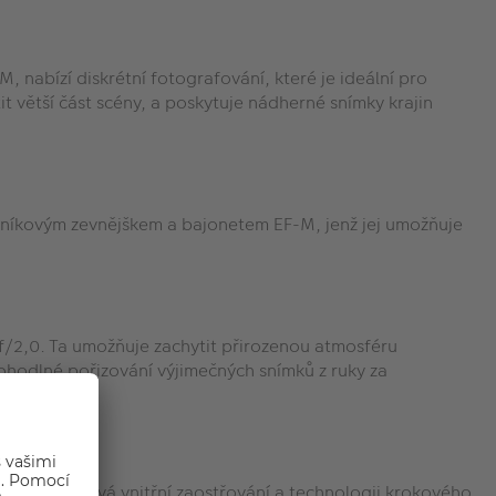
 nabízí diskrétní fotografování, které je ideální pro
 větší část scény, a poskytuje nádherné snímky krajin
hliníkovým zevnějškem a bajonetem EF-M, jenž jej umožňuje
f/2,0. Ta umožňuje zachytit přirozenou atmosféru
pohodlné pořizování výjimečných snímků z ruky za
bjektiv používá vnitřní zaostřování a technologii krokového