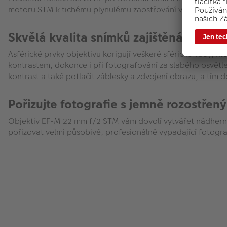
motoru STM k tichému plynulému zaostřování v režimu Film,
Skvělá kvalita snímků zajištěná asféri
Asférické prvky objektivu korigují veškeré sférické vady, 
kontrastem, dokonce i při fotografování za slabého osvětl
kontrast a také potlačit záblesky a zdvojení obrazu, a tím
Pořizujte fotografie s jemně rozostře
Objektiv EF-M 22 mm f/2 STM vám dovolí vytvářet nádherné
pořizovat velmi působivé, profesionálně vypadající fotogra