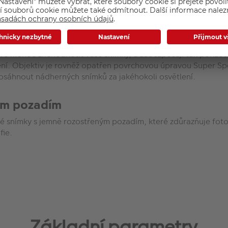
 takže filmy jsou plynulé s minimálním rozmazáním.
ckými prvky objektivu
které mohou znehodnotit vaše snímky, a zabezpečují tak pořizov
ení. Objektiv je rovněž opatřen povrchovou úpravou Super Spe
 dosáhnout nádherných snímků za jakéhokoli osvětlení.
ným pozadím
 snímky s jemně rozostřeným pozadím, které zdůrazňuje fotog
fie.
Základní parametry