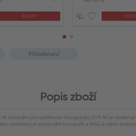
ks
Méně než 3 ks
KOUPIT
KOUP
Příslušenství
Popis zboží
M (určeným pro systémové fotoaparáty EOS M) je ideální pro
abého osvětlení při pořizování fotografií a filmů a nabízí mož