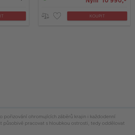
Nyní 10 990,-
IT
KOUPIT
 pořizování ohromujících záběrů krajin i každodenní
nost působivě pracovat s hloubkou ostrosti, tedy oddělovat