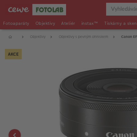
Fotoaparáty
Objektivy
Ateliér
instax™
Tiskárny a sken
Objektivy
Objektivy s pevným ohniskem
Canon EF
AKCE