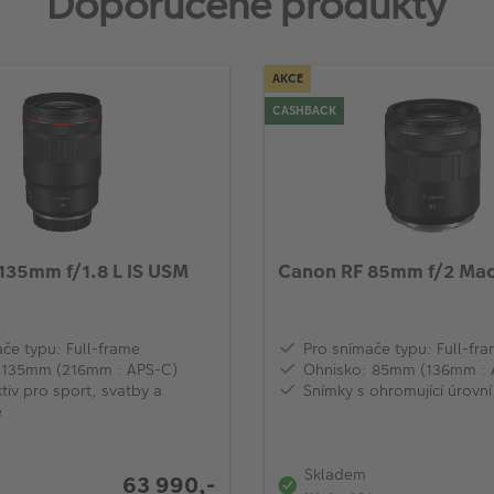
Doporučené produkty
AKCE
CASHBACK
135mm f/1.8 L IS USM
Canon RF 85mm f/2 Mac
če typu: Full-frame
Pro snímače typu: Full-fr
 135mm (216mm : APS-C)
Ohnisko: 85mm (136mm : 
tiv pro sport, svatby a
Snímky s ohromující úrovní
e
Skladem
63 990,-