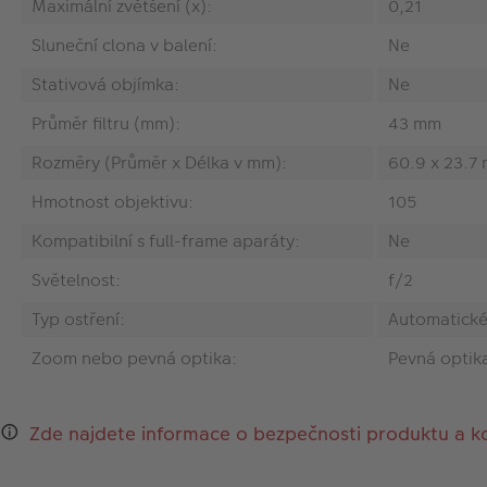
Maximální zvětšení (x):
0,21
Sluneční clona v balení:
Ne
Stativová objímka:
Ne
Průměr filtru (mm):
43 mm
Rozměry (Průměr x Délka v mm):
60.9 x 23.7
Hmotnost objektivu:
105
Kompatibilní s full-frame aparáty:
Ne
Světelnost:
f/2
Typ ostření:
Automatické
Zoom nebo pevná optika:
Pevná optik
Zde najdete informace o bezpečnosti produktu a k