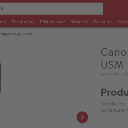
ery
Fotobrašny
Příslušenství
Rámečky
Fotoalba
Výpr
 35mm f/1.4 L II USM
Canon
USM
80045557 / 4
Produ
Potřebujete-
kontaktujte n