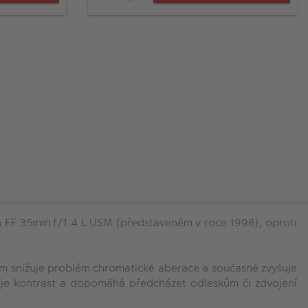
on EF 35mm f/1.4 L USM (představeném v roce 1998), oproti
 tím snižuje problém chromatické aberace a současně zvyšuje
uje kontrast a dopomáhá předcházet odleskům či zdvojení