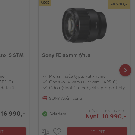
AKCE
-4 200,-
ro IS STM
Sony FE 85mm f/1.8
ame
Pro snímače typu: Full-frame
APS-C)
Ohnisko: 85mm (127.5mm : APS-C)
 detailů
Odolný kratší teleobjektiv pro portréty
SONY Akční cena
Původní cena 15 190,-
16 990,-
Skladem
Nyní 10 990,-
IT
KOUPIT