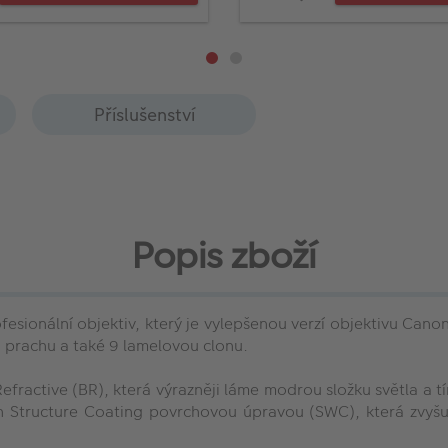
Příslušenství
Popis zboží
fesionální objektiv, který je vylepšenou verzí objektivu Can
a prachu a také 9 lamelovou clonu.
Refractive (BR), která výrazněji láme modrou složku světla a
h Structure Coating povrchovou úpravou (SWC), která zvyš