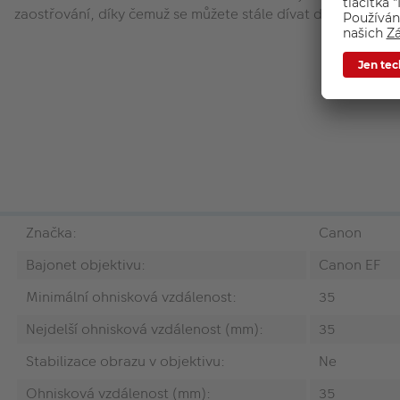
zaostřování, díky čemuž se můžete stále dívat do hledáčku.
Značka:
Canon
Bajonet objektivu:
Canon EF
Minimální ohnisková vzdálenost:
35
Nejdelší ohnisková vzdálenost (mm):
35
Stabilizace obrazu v objektivu:
Ne
Ohnisková vzdálenost (mm):
35