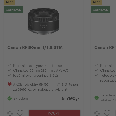
AKCE
AKCE
CASHBACK
CASHBACK
Canon RF 50mm f/1.8 STM
Canon RF 
Pro snímače typu: Full-frame
Pro sníma
Ohnisko: 50mm (80mm : APS-C)
Ohnisko:
Ideální pro focení portrétů
Teleobjek
reportáž
AKCE: objektiv RF 50mm f/1.8 STM jen
za 3990 Kč při nákupu s vybraným
modelem EOS R
Skladem
5 790,-
Skladem
Méně než 3 
KOUPIT