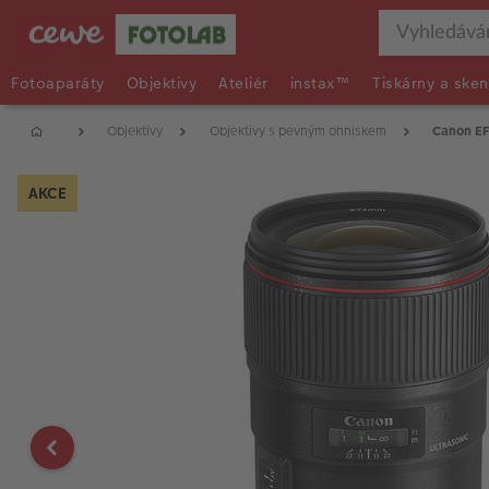
Fotoaparáty
Objektivy
Ateliér
instax™
Tiskárny a sken
Objektivy
Objektivy s pevným ohniskem
Canon EF
AKCE