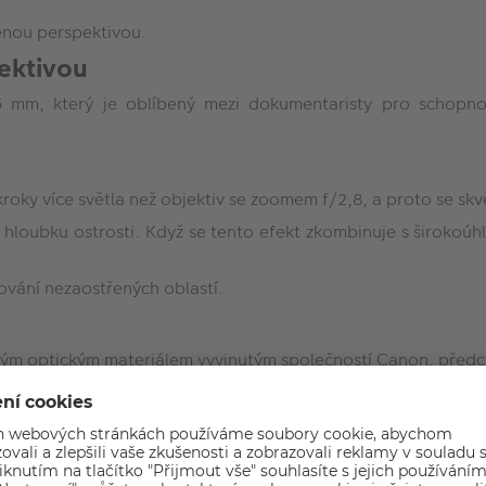
enou perspektivou.
pektivou
35 mm, který je oblíbený mezi dokumentaristy pro schopnos
roky více světla než objektiv se zoomem f/2,8, a proto se skvě
 hloubku ostrosti. Když se tento efekt zkombinuje s širokoú
lování nezaostřených oblastí.
ickým optickým materiálem vyvinutým společností Canon, pře
ektivu zajišťují výjimečnou ostrost napříč celým snímkem – a t
 předchází odleskům a zdvojení obrazu při snímání v protisvě
 zachytíte neočekávané
stření rychle a téměř neslyšně a neruší tak při snímání. Plně 