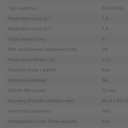
Typ objektivu:
Širokoúhlý
Maximální clona (f/):
1.4
Maximální clona (f/):
1.4
Počet lamel clony:
9
Min. zaostřovací vzdálenost (cm):
28
Maximální zvětšení (x):
0,21
Sluneční clona v balení:
Ano
Stativová objímka:
Ne
Průměr filtru (mm):
72 mm
Rozměry (Průměr x Délka v mm):
80.4 x 105.
Hmotnost objektivu:
760
Kompatibilní s full-frame aparáty:
Ano