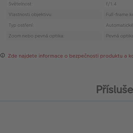
Světelnost:
f/1.4
Vlastnosti objektivu:
Full-frame k
Typ ostření:
Automatické
Zoom nebo pevná optika:
Pevná optik
Zde najdete informace o bezpečnosti produktu a k
Přísluš