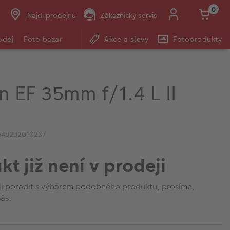
0
Najdi prodejnu
Zákaznický servis
odej
Foto bazar
Akce a slevy
Fotoprodukty
 EF 35mm f/1.4 L II
549292010237
kt již není v prodeji
li poradit s výběrem podobného produktu, prosíme,
ás.