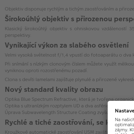
Objektiv disponuje rychlým a tichým zaostřováním a přiroz
Širokoúhlý objektiv s přirozenou pers
Klasický širokoúhlý objektiv s ohniskovou vzdáleností 
perspektivy.
Vynikající výkon za slabého osvětlení
Velmi vysoká světelnost f/1,4 vpustí do fotoaparátu o dva k
Při snímání s nízkým clonovým číslem můžete využít mělkou
vyniknou oproti rozostřenému pozadí.
Clona s devíti lamelami zajišťuje plynulé a přirozené vykres
Nový standard kvality obrazu
Optika Blue Spectrum Refractive, která je tvořena organ
Optika s ultranízkým rozptylem UD a dva asférické prvky obj
Úprava Subwavelength Structure Coating zvyšuje kontrast a
Rychlé a tiché zaostřování, se kterým
Kroužkové automatické zaostřování USM zajišťuje přesné zao