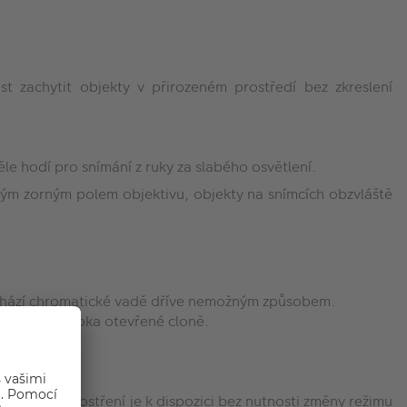
t zachytit objekty v přirozeném prostředí bez zkreslení
le hodí pro snímání z ruky za slabého osvětlení.
hlým zorným polem objektivu, objekty na snímcích obzvláště
dchází chromatické vadě dříve nemožným způsobem.
o i při doširoka otevřené cloně.
tle.
manuální doostření je k dispozici bez nutnosti změny režimu