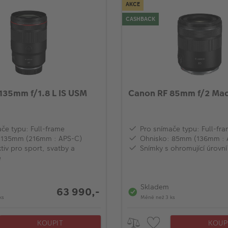
AKCE
CASHBACK
135mm f/1.8 L IS USM
Canon RF 85mm f/2 Mac
če typu: Full-frame
Pro snímače typu: Full-fr
 135mm (216mm : APS-C)
Ohnisko: 85mm (136mm : 
tiv pro sport, svatby a
Snímky s ohromující úrovní
e
Skladem
63 990,-
ks
Méně než 3 ks
KOUPIT
KOUP