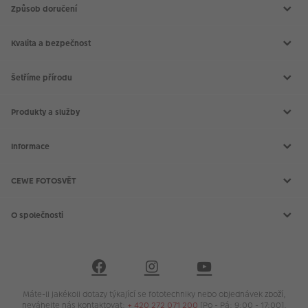
Způsob doručení
Kvalita a bezpečnost
Šetříme přírodu
Produkty a služby
Aktuální akce
Slovník fotografických pojmů
Informace
Prodejny CEWE
Fotografické soutěže
Kontakt
Doprava a platba
CEWE FOTOSVĚT
Všeobecné obchodní podmínky
Reklamace a odstoupení od smlouvy
CEWE FOTOKNIHA
Nákup na splátky
CEWE fotokalendáře
O společnosti
PROHLÁŠENÍ O PŘÍSTUPNOSTI
CEWE fotoobrazy
CEWE foto ihned
O CEWE Color a.s.
Vyvolání fotek
Kariéra v CEWE
Fotodárky
CEWE a udržitelnost
Průkazové foto
Podporujeme a pomáháme
Kryty na mobil
Nastavení cookies
Foto na plátno
Ochrana osobních údajů
Máte-li jakékoli dotazy týkající se fototechniky nebo objednávek zboží,
Inspirace
Ochrana osobních údajů - marketingové akce
neváhejte nás kontaktovat:
+ 420 272 071 200
[Po - Pá: 9:00 - 17:00].