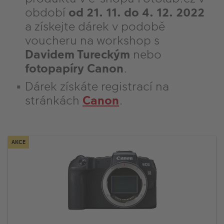
VÝPRODEJ
období
od 21. 11. do 4. 12. 2022
FOTO BAZAR
a získejte dárek v podobě
voucheru na workshop s
Akce a slevy
Davidem Tureckým
nebo
fotopapíry Canon
.
Fotoprodukty
Dárek získáte registrací na
stránkách
Canon
.
AKCE