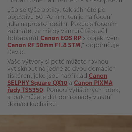
hledat různě na internetu a v časopisech.
„Co se týče optiky, tak sáhněte po
objektivu 50–70 mm, ten je na focení
jídla naprosto ideální. Pokud s focením
začínáte, za mě by vám určitě stačil
fotoaparát
Canon EOS RP
s objektivem
Canon RF 50mm F1.8 STM
,“ doporučuje
David.
Vaše výtvory si poté můžete rovnou
vytisknout na jedné ze dvou domácích
tiskáren, jako jsou například
Canon
SELPHY Square QX10
a
Canon PIXMA
řady TS5350
. Pomocí vytištěných fotek,
si pak můžete dát dohromady vlastní
domácí kuchařku.