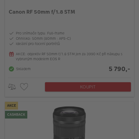
Canon RF 50mm f/1.8 STM
Pro snímače typu: Full-frame
Ohnisko: 50mm (80mm : APS-C)
Ideální pro focení portrétů
AKCE: objektiv RF 50mm f/1.8 STM jen za 3990 Kč při nákupu s
vybraným modelem EOS R
5 790,-
Skladem
KOUPIT
AKCE
CASHBACK