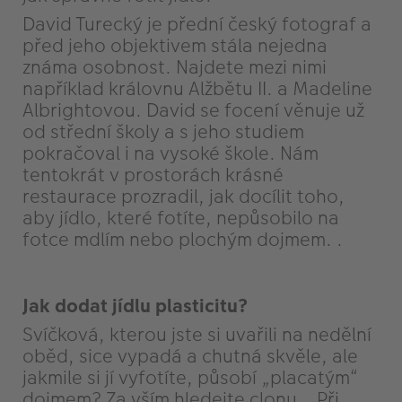
David Turecký je přední český fotograf a
před jeho objektivem stála nejedna
známa osobnost. Najdete mezi nimi
například královnu Alžbětu II. a Madeline
Albrightovou. David se focení věnuje už
od střední školy a s jeho studiem
pokračoval i na vysoké škole. Nám
tentokrát v prostorách krásné
restaurace prozradil, jak docílit toho,
aby jídlo, které fotíte, nepůsobilo na
fotce mdlím nebo plochým dojmem. .
Jak dodat jídlu plasticitu?
Svíčková, kterou jste si uvařili na nedělní
oběd, sice vypadá a chutná skvěle, ale
jakmile si jí vyfotíte, působí „placatým“
dojmem? Za vším hledejte clonu. „Při