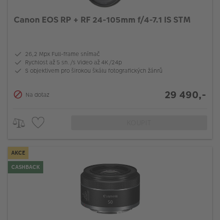
Canon EOS RP + RF 24-105mm f/4-7.1 IS STM
26,2 Mpx Full-frame snímač
Rychlost až 5 sn./s Video až 4K/24p
S objektivem pro širokou škálu fotografických žánrů
29 490,-
Na dotaz
KOUPIT
AKCE
CASHBACK