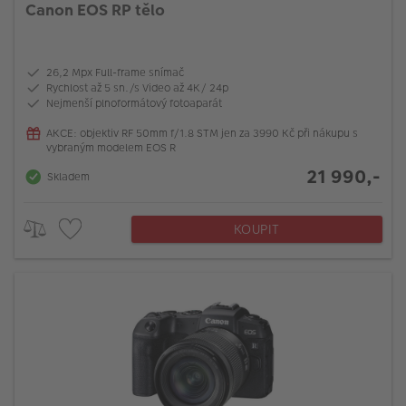
Canon EOS RP tělo
26,2 Mpx Full-frame snímač
Rychlost až 5 sn./s Video až 4K/ 24p
Nejmenší plnoformátový fotoaparát
AKCE: objektiv RF 50mm f/1.8 STM jen za 3990 Kč při nákupu s
vybraným modelem EOS R
21 990,-
Skladem
KOUPIT