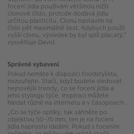
focení jídla používám většinou nižší
clonové číslo, protože dodává jídlu
určitou plasticitu. Clonu nastavím na
číslo pět maximálně šest. Kdybych použil
vyšší clonu, výsledek by byl spíš placatý,“
vysvětluje David.
Správné vybavení
Pokud nemáte k dispozici foodstylistu,
nezoufejte. Stačí, když budete sledovat
nejnovější trendy, co se focení jídla a
jeho stylingu týče. Inspiraci můžete
hledat různě na internetu a v časopisech.
„Co se týče optiky, tak sáhněte po
objektivu 50–70 mm, ten je na focení
jídla naprosto ideální. Pokud s focením
začínáte, za mě by vám určitě stačil