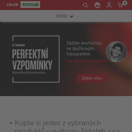
0
MENU
FOTOAPARÁTY
OBJEKTIVY
ATELIÉR
INSTAX™
TISKÁRNY A SKENERY
FOTOBRAŠNY
PŘÍSLUŠENSTVÍ
RÁMEČKY
Kupte si jeden z vybraných
FOTOALBA
produktů v e-shopu Fotolab.cz v