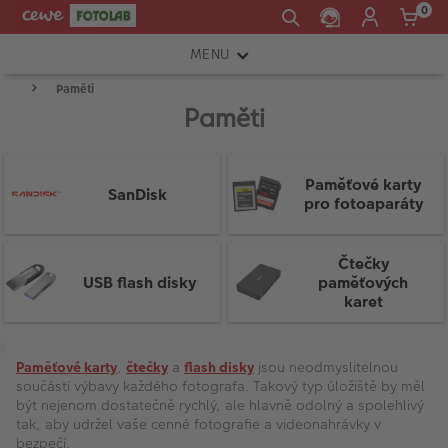
0
MENU
Paměti
FOTOAPARÁTY
Paměti
OBJEKTIVY
ATELIÉR
Paměťové karty
SanDisk
pro fotoaparáty
INSTAX™
TISKÁRNY A SKENERY
Čtečky
USB flash disky
paměťových
FOTOBRAŠNY
karet
PŘÍSLUŠENSTVÍ
Product
Paměťové karty
,
čtečky
a
flash disky
jsou neodmyslitelnou
RÁMEČKY
List
součástí výbavy každého fotografa. Takový typ úložiště by měl
být nejenom dostatečně rychlý, ale hlavně odolný a spolehlivý
FOTOALBA
tak, aby udržel vaše cenné fotografie a videonahrávky v
bezpečí.