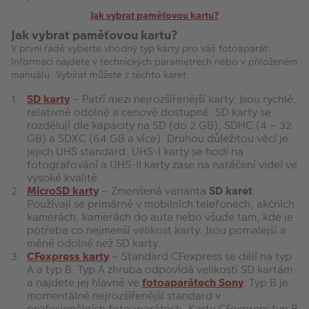
VÝPRODEJ
Jak vybrat paměťovou kartu?
FOTO BAZAR
Jak vybrat paměťovou kartu?
V první řadě vyberte vhodný typ karty pro váš fotoaparát.
Informaci najdete v technických parametrech nebo v přiloženém
Akce a slevy
manuálu. Vybírat můžete z těchto karet:
Fotoprodukty
SD karty
– Patří mezi nejrozšířenější karty. Jsou rychlé,
relativně odolné a cenově dostupné. SD karty se
rozdělují dle kapacity na SD (do 2 GB), SDHC (4 – 32
GB) a SDXC (64 GB a více). Druhou důležitou věcí je
jejich UHS standard. UHS-I karty se hodí na
fotografování a UHS-II karty zase na natáčení videí ve
vysoké kvalitě.
MicroSD karty
– Zmenšená varianta
SD karet
.
Používají se primárně v mobilních telefonech, akčních
kamerách, kamerách do auta nebo všude tam, kde je
potřeba co nejmenší velikost karty. Jsou pomalejší a
méně odolné než SD karty.
CFexpress karty
– Standard CFexpress se dělí na typ
A a typ B. Typ A zhruba odpovídá velikostí SD kartám
a najdete jej hlavně ve
fotoaparátech Sony
. Typ B je
momentálně nejrozšířenější standard v
profesionálních fotoaparátech. Karty CFexpress typ B