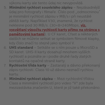
výkonu karty ale tento údaj nic nevypovídá.
Minimální rychlost souvislého zápisu
– Nejzásadnější
údaj pro fotografy i filmaře. Číslo pod „odmocninou“
je minimální rychlost zápisu v MB/s i při neustálé
zátěži karty. Například V30, znamená, že rychlost
neklesne pod 30 MB/s. (30×8=240Mbps,
viz.
vysvětlení výpočtu rychlosti karty přímo na stránce s
paměťovými kartami
). U CF karet, Cfast a některých
dalších se můžete setkat se symbolem filmové klapky,
kdy číslo značí to stejné jako symbol V.
UHS standard
– Setkáte se s ním pouze u MicroSD a
SD karet. UHS-II karty dosahují mnohem vyšších
rychlostí a poznáte je i podle druhé řady zlatých
kontaktů na opačné straně karty.
Rychlostní třída karty
– Zastaralý a dávno překonaný
zápis rychlosti. Class 10 už dávno neznačí rychlou
kartu.
Minimální rychlost zápisu
– Mezi rychlostní třídou
Class a minimální rychlostí pro video "V" zde byla
mezizastávka značením U, které je již také překonáno.