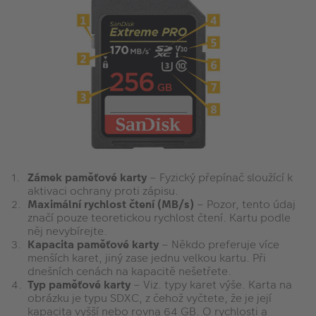
Zámek paměťové karty
– Fyzický přepínač sloužící k
aktivaci ochrany proti zápisu.
Maximální rychlost čtení (MB/s)
– Pozor, tento údaj
značí pouze teoretickou rychlost čtení. Kartu podle
něj nevybírejte.
Kapacita paměťové karty
– Někdo preferuje více
menších karet, jiný zase jednu velkou kartu. Při
dnešních cenách na kapacitě nešetřete.
Typ paměťové karty
– Viz. typy karet výše. Karta na
obrázku je typu SDXC, z čehož vyčtete, že je její
kapacita vyšší nebo rovna 64 GB. O rychlosti a