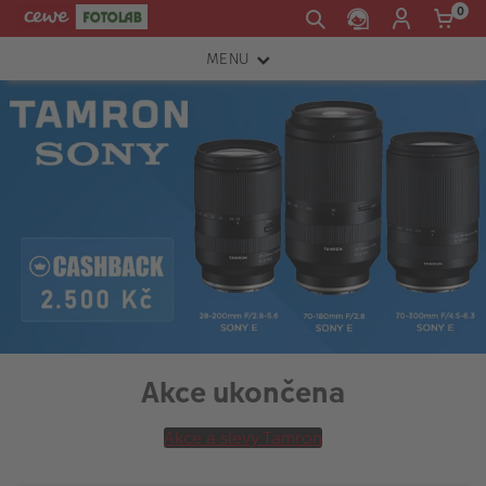
0
MENU
FOTOAPARÁTY
OBJEKTIVY
ATELIÉR
INSTAX™
TISKÁRNY A SKENERY
FOTOBRAŠNY
PŘÍSLUŠENSTVÍ
Akce ukončena
RÁMEČKY
Akce a slevy Tamron
FOTOALBA