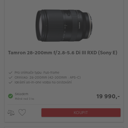
Tamron 28-200mm f/2.8-5.6 Di III RXD (Sony E)
Pro snímače typu: Full-frame
Ohnisko: 28-200mm (42-300mm : APS-C)
Ideální all-in-one volba na cestování
Skladem
19 990,-
Méně než 3 ks
KOUPIT