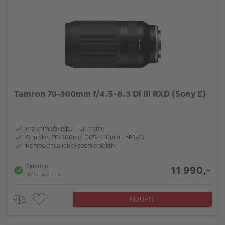
VÝPRODEJ
FOTO BAZAR
Akce a slevy
Fotoprodukty
Tamron 70-300mm f/4.5-6.3 Di III RXD (Sony E)
Pro snímače typu: Full-frame
Ohnisko: 70-300mm (105-450mm : APS-C)
Kompaktní a lehký zoom objektiv
Skladem
11 990,-
Méně než 3 ks
KOUPIT