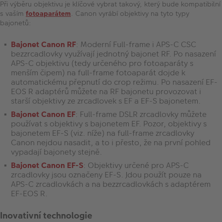
Při výběru objektivu je klíčové vybrat takový, který bude kompatibilní
s vaším
fotoaparátem
. Canon vyrábí objektivy na tyto typy
bajonetů:
Bajonet Canon RF
: Moderní Full-frame i APS-C CSC
bezzrcadlovky využívají jednotný bajonet RF. Po nasazení
APS-C objektivu (tedy určeného pro fotoaparáty s
menším čipem) na full-frame fotoaparát dojde k
automatickému přepnutí do crop režimu. Po nasazení EF-
EOS R adaptérů můžete na RF bajonetu provozovat i
starší objektivy ze zrcadlovek s EF a EF-S bajonetem.
Bajonet Canon EF
: Full-frame DSLR zrcadlovky můžete
používat s objektivy s bajonetem EF. Pozor, objektivy s
bajonetem EF-S (viz. níže) na full-frame zrcadlovky
Canon nejdou nasadit, a to i přesto, že na první pohled
vypadají bajonety stejně.
Bajonet Canon EF-S
: Objektivy určené pro APS-C
zrcadlovky jsou označeny EF-S. Jdou použít pouze na
APS-C zrcadlovkách a na bezzrcadlovkách s adaptérem
EF-EOS R.
Inovativní technologie