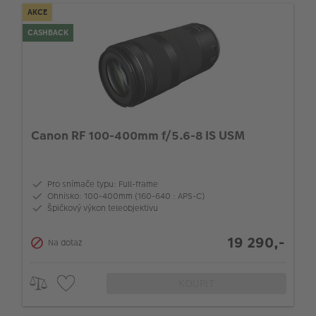
AKCE
CASHBACK
Canon RF 100-400mm f/5.6-8 IS USM
Pro snímače typu: Full-frame
Ohnisko: 100-400mm (160-640 : APS-C)
Špičkový výkon teleobjektivu
19 290,-
Na dotaz
KOUPIT