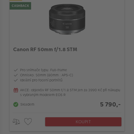
VÝPRODEJ
CASHBACK
FOTO BAZAR
Typ ostření
Akce a slevy
Kompatibilní s full-frame aparáty
Fotoprodukty
Canon RF 50mm f/1.8 STM
Bajonet objektivu
Pro snímače typu: Full-frame
Stabilizace obrazu v objektivu
Ohnisko: 50mm (80mm : APS-C)
Ideální pro focení portrétů
Barva
AKCE: objektiv RF 50mm f/1.8 STM jen za 3990 Kč při nákupu
s vybraným modelem EOS R
5 790,-
Skladem
Maximální clona (f/)
KOUPIT
Vlastnosti objektivu