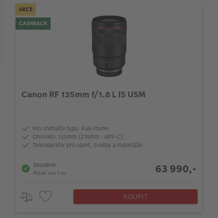
AKCE
064_LensMaxMinAperture_LEN
CASHBACK
Průměr filtru (mm)
Canon RF 135mm f/1.8 L IS USM
Pro snímače typu: Full-frame
Ohnisko: 135mm (216mm : APS-C)
Teleobjektiv pro sport, svatby a reportáže
Skladem
63 990,-
Méně než 3 ks
KOUPIT