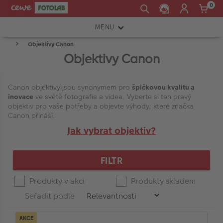
0
MENU
Objektivy Canon
FOTOAPARÁTY
Objektivy Canon
OBJEKTIVY
Press
Spodní
Horní
enter
Product
ATELIÉR
Canon objektivy jsou synonymem pro
špičkovou kvalitu a
CENA
hranice
hranice
to
List
inovace
ve světě fotografie a videa. Vyberte si ten pravý
collapse
objektiv pro vaše potřeby a objevte výhody, které značka
INSTAX™
or
Canon přináší.
expand
TISKÁRNY A SKENERY
Jak vybrat objektiv?
-
the
menu.
FOTOBRAŠNY
FILTR
Typ objektivu
PŘÍSLUŠENSTVÍ
Produkty v akci
Produkty skladem
RÁMEČKY
Značka
Seřadit podle
FOTOALBA
AKCE
Zoom nebo pevná optika