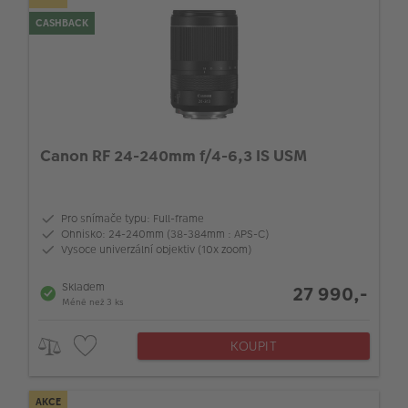
CASHBACK
Canon RF 24-240mm f/4-6,3 IS USM
Pro snímače typu: Full-frame
Ohnisko: 24-240mm (38-384mm : APS-C)
Vysoce univerzální objektiv (10x zoom)
Skladem
27 990,-
Méně než 3 ks
KOUPIT
AKCE