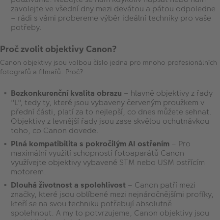
zavolejte ve všední dny mezi devátou a pátou odpoledne
– rádi s vámi probereme výběr ideální techniky pro vaše
potřeby.
Proč zvolit objektivy Canon?
Canon objektivy jsou volbou číslo jedna pro mnoho profesionálních
fotografů a filmařů. Proč?
Bezkonkurenční kvalita obrazu
– hlavně objektivy z řady
"L", tedy ty, které jsou vybaveny červeným proužkem v
přední části, platí za to nejlepší, co dnes můžete sehnat.
Objektivy z levnější řady jsou zase skvělou ochutnávkou
toho, co Canon dovede.
Plná kompatibilita s pokročilým AI ostřením
– Pro
maximální využití schopností fotoaparátů Canon
využívejte objektivy vybavené STM nebo USM ostřícím
motorem.
Dlouhá životnost a spolehlivost
– Canon patří mezi
značky, které jsou oblíbené mezi nejnáročnějšími profíky,
kteří se na svou techniku potřebují absolutně
spolehnout. A my to potvrzujeme, Canon objektivy jsou