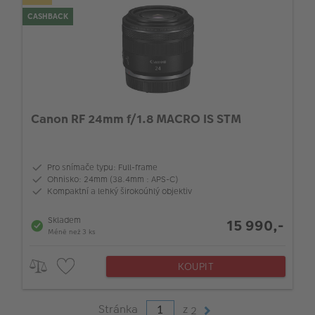
CASHBACK
Canon RF 24mm f/1.8 MACRO IS STM
Pro snímače typu: Full-frame
Ohnisko: 24mm (38.4mm : APS-C)
Kompaktní a lehký širokoúhlý objektiv
Skladem
15 990,-
Méně než 3 ks
KOUPIT
Stránka
z
2