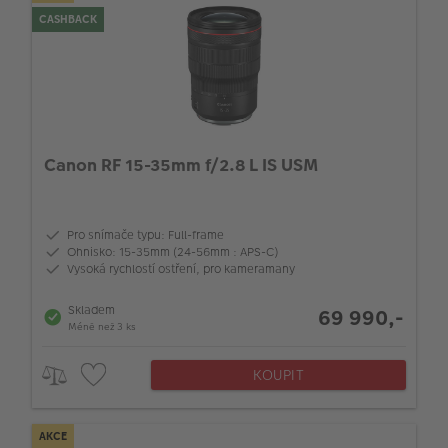
CASHBACK
Canon RF 15-35mm f/2.8 L IS USM
Pro snímače typu: Full-frame
Ohnisko: 15-35mm (24-56mm : APS-C)
Vysoká rychlostí ostření, pro kameramany
Skladem
69 990,-
Méně než 3 ks
KOUPIT
AKCE