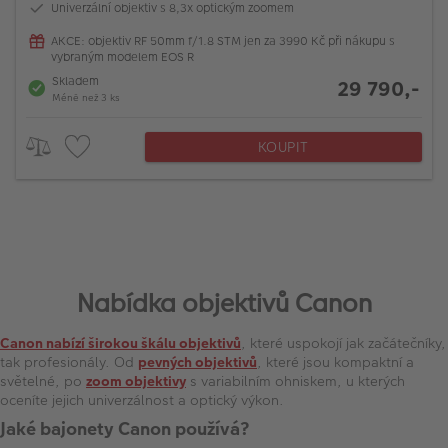
Univerzální objektiv s 8,3x optickým zoomem
AKCE: objektiv RF 50mm f/1.8 STM jen za 3990 Kč při nákupu s
vybraným modelem EOS R
Skladem
29 790,-
Méně než 3 ks
KOUPIT
Nabídka objektivů Canon
Canon nabízí širokou škálu objektivů
, které uspokojí jak začátečníky,
tak profesionály. Od
pevných objektivů
, které jsou kompaktní a
světelné, po
zoom objektivy
s variabilním ohniskem, u kterých
oceníte jejich univerzálnost a optický výkon.
Jaké bajonety Canon používá?