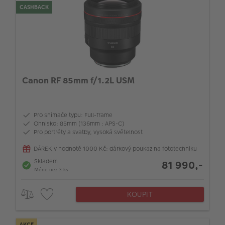
CASHBACK
Canon RF 85mm f/1.2L USM
Pro snímače typu: Full-frame
Ohnisko: 85mm (136mm : APS-C)
Pro portréty a svatby, vysoká světelnost
DÁREK v hodnotě 1000 Kč: dárkový poukaz na fototechniku
Skladem
81 990,-
Méně než 3 ks
KOUPIT
AKCE