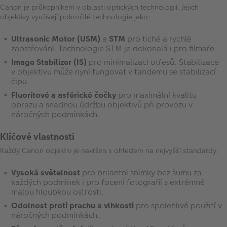
Canon je průkopníkem v oblasti optických technologií. Jejich
objektivy využívají pokročilé technologie jako:
Ultrasonic Motor (USM)
a
STM
pro tiché a rychlé
zaostřování. Technologie STM je dokonalá i pro filmaře.
Image Stabilizer (IS)
pro minimalizaci otřesů. Stabilizace
v objektivu může nyní fungovat v tandemu se stabilizací
čipu.
Fluoritové a asférické čočky
pro maximální kvalitu
obrazu a snadnou údržbu objektivů při provozu v
náročných podmínkách.
Klíčové vlastnosti
Každý Canon objektiv je navržen s ohledem na nejvyšší standardy:
Vysoká světelnost
pro brilantní snímky bez šumu za
každých podmínek i pro focení fotografií s extrémně
malou hloubkou ostrosti.
Odolnost proti prachu a vlhkosti
pro spolehlivé použití v
náročných podmínkách.