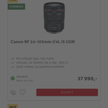
CASHBACK
Canon RF 24-105mm f/4L IS USM
Pro snímače typu: Full-frame
Ohnisko: 24-105mm (38.4-168 : APS-C)
Ostré snímky i za špatného osvětlení
Skladem
37 990,-
Méně než 3 ks
KOUPIT
AKCE