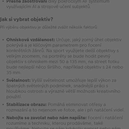
Přesné zaostřování
díky pokročilým AF systémům
využívajícím AI a strojové učení subjektů.
Jak si vybrat objektiv?
Při výběru objektivu je důležité zvážit několik faktorů:
Ohnisková vzdálenost:
Určuje, jaký zorný úhel objektiv
pokrývá a je klíčovým parametrem pro focení
konkrétních žánrů. Na sport využijete delší objektivy s
velkým zoomem, na portréty se bude hodit pevný
objektiv s ohniskem mezi 50 a 135 mm, na street fotku
bude nejlepší něco širšího, například objektiv s 24 nebo
35 mm.
Světelnost:
Vyšší světelnost umožňuje lepší výkon za
špatných světelných podmínek, snadnější práci s
hloubkou ostrosti a výrazně větší možnosti kreativního
použití.
Stabilizace obrazu:
Pomáhá eliminovat otřesy a
rozmazání a to nejenom ve fotce, ale i při natáčení videí.
Nebojte se zavolat nebo nám napište:
Focení i natáčení
rozumíme a techniku, kterou prodáváme, také
používáme. Nebojte se nám kdykoliv napsat nebo nám