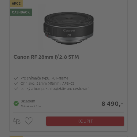
AKCE
CASHBACK
Canon RF 28mm f/2.8 STM
Pro snímače typu: Full-frame
Ohnisko: 28mm (45mm : APS-C)
Lehký a kompaktní objektiv pro cestování
Skladem
8 490,-
Méně než 3 ks
KOUPIT