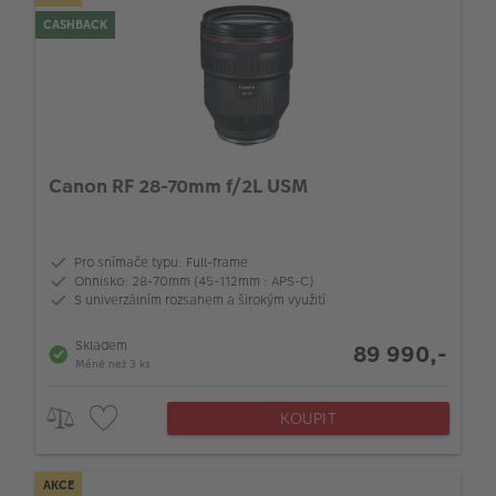
CASHBACK
Canon RF 28-70mm f/2L USM
Pro snímače typu: Full-frame
Ohnisko: 28-70mm (45-112mm : APS-C)
S univerzálním rozsahem a širokým využití
Skladem
89 990,-
Méně než 3 ks
KOUPIT
AKCE