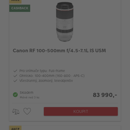
CASHBACK
Canon RF 100-500mm f/4.5-7.1L IS USM
Pro snímače typu: Full-frame
Ohnisko: 100-400mm (160-800 : APS-C)
Všestranný, zoomový, teleobjektiv
Skladem
83 990,-
Méně než 3 ks
KOUPIT
AKCE