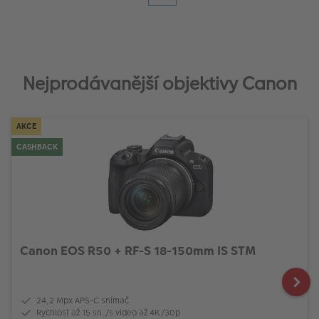
Nejprodávanější objektivy Canon
AKCE
CASHBACK
Canon EOS R50 + RF-S 18-150mm IS STM
24,2 Mpx APS-C snímač
Rychlost až 15 sn./s video až 4K/30p