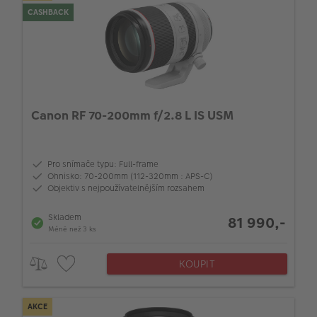
CASHBACK
Canon RF 70-200mm f/2.8 L IS USM
Pro snímače typu: Full-frame
Ohnisko: 70-200mm (112-320mm : APS-C)
Objektiv s nejpoužívatelnějším rozsahem
Skladem
81 990,-
Méně než 3 ks
KOUPIT
AKCE