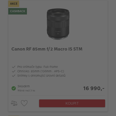
AKCE
CASHBACK
Canon RF 85mm f/2 Macro IS STM
Pro snímače typu: Full-frame
Ohnisko: 85mm (136mm : APS-C)
Snímky s ohromující úrovní detailů
Skladem
16 990,-
Méně než 3 ks
KOUPIT