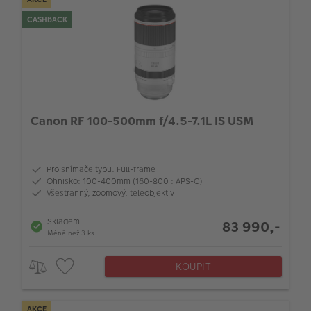
CASHBACK
Canon RF 100-500mm f/4.5-7.1L IS USM
Pro snímače typu: Full-frame
Ohnisko: 100-400mm (160-800 : APS-C)
Všestranný, zoomový, teleobjektiv
Skladem
83 990,-
Méně než 3 ks
KOUPIT
AKCE