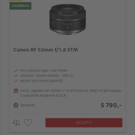
VÝPRODEJ
CASHBACK
FOTO BAZAR
Typ ostření
Akce a slevy
Kompatibilní s full-frame aparáty
Fotoprodukty
Canon RF 50mm f/1.8 STM
Bajonet objektivu
Pro snímače typu: Full-frame
Stabilizace obrazu v objektivu
Ohnisko: 50mm (80mm : APS-C)
Ideální pro focení portrétů
Barva
AKCE: objektiv RF 50mm f/1.8 STM jen za 3990 Kč při nákupu
s vybraným modelem EOS R
5 790,-
Skladem
Maximální clona (f/)
KOUPIT
Vlastnosti objektivu