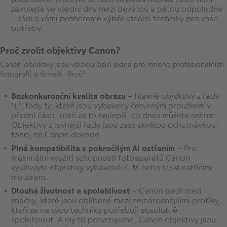
zavolejte ve všední dny mezi devátou a pátou odpoledne
– rádi s vámi probereme výběr ideální techniky pro vaše
potřeby.
Proč zvolit objektivy Canon?
Canon objektivy jsou volbou číslo jedna pro mnoho profesionálních
fotografů a filmařů. Proč?
Bezkonkurenční kvalita obrazu
– hlavně objektivy z řady
"L", tedy ty, které jsou vybaveny červeným proužkem v
přední části, platí za to nejlepší, co dnes můžete sehnat.
Objektivy z levnější řady jsou zase skvělou ochutnávkou
toho, co Canon dovede.
Plná kompatibilita s pokročilým AI ostřením
– Pro
maximální využití schopností fotoaparátů Canon
využívejte objektivy vybavené STM nebo USM ostřícím
motorem.
Dlouhá životnost a spolehlivost
– Canon patří mezi
značky, které jsou oblíbené mezi nejnáročnějšími profíky,
kteří se na svou techniku potřebují absolutně
spolehnout. A my to potvrzujeme, Canon objektivy jsou