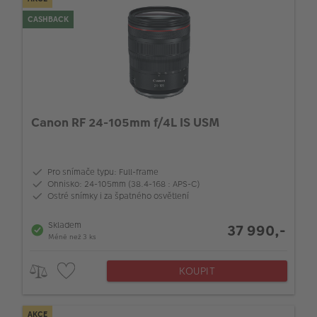
CASHBACK
Canon RF 24-105mm f/4L IS USM
Pro snímače typu: Full-frame
Ohnisko: 24-105mm (38.4-168 : APS-C)
Ostré snímky i za špatného osvětlení
Skladem
37 990,-
Méně než 3 ks
KOUPIT
AKCE