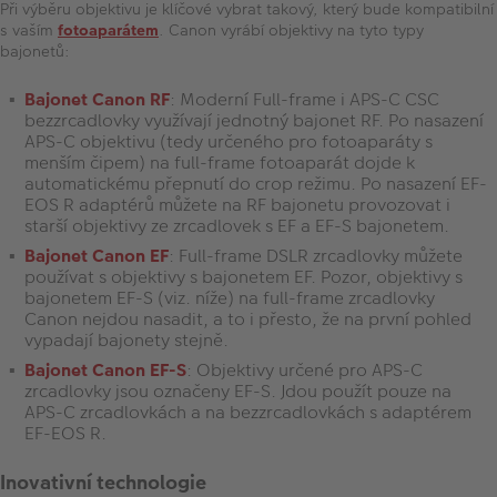
Při výběru objektivu je klíčové vybrat takový, který bude kompatibilní
s vaším
fotoaparátem
. Canon vyrábí objektivy na tyto typy
bajonetů:
Bajonet Canon RF
: Moderní Full-frame i APS-C CSC
bezzrcadlovky využívají jednotný bajonet RF. Po nasazení
APS-C objektivu (tedy určeného pro fotoaparáty s
menším čipem) na full-frame fotoaparát dojde k
automatickému přepnutí do crop režimu. Po nasazení EF-
EOS R adaptérů můžete na RF bajonetu provozovat i
starší objektivy ze zrcadlovek s EF a EF-S bajonetem.
Bajonet Canon EF
: Full-frame DSLR zrcadlovky můžete
používat s objektivy s bajonetem EF. Pozor, objektivy s
bajonetem EF-S (viz. níže) na full-frame zrcadlovky
Canon nejdou nasadit, a to i přesto, že na první pohled
vypadají bajonety stejně.
Bajonet Canon EF-S
: Objektivy určené pro APS-C
zrcadlovky jsou označeny EF-S. Jdou použít pouze na
APS-C zrcadlovkách a na bezzrcadlovkách s adaptérem
EF-EOS R.
Inovativní technologie