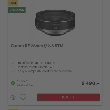
AKCE
CASHBACK
Canon RF 28mm f/2.8 STM
Pro snímače typu: Full-frame
Ohnisko: 28mm (45mm : APS-C)
Lehký a kompaktní objektiv pro cestování
Skladem
8 490,-
Méně než 3 ks
KOUPIT