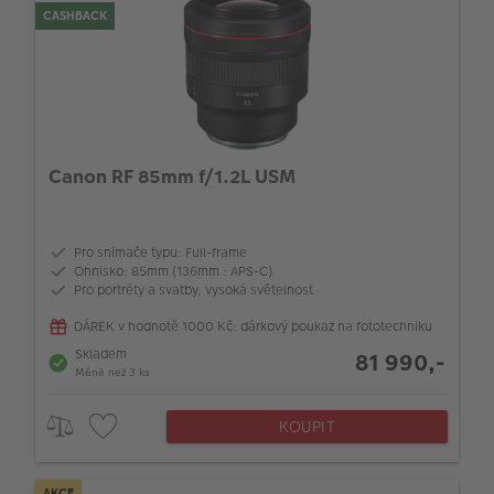
CASHBACK
Canon RF 85mm f/1.2L USM
Pro snímače typu: Full-frame
Ohnisko: 85mm (136mm : APS-C)
Pro portréty a svatby, vysoká světelnost
DÁREK v hodnotě 1000 Kč: dárkový poukaz na fototechniku
Skladem
81 990,-
Méně než 3 ks
KOUPIT
AKCE