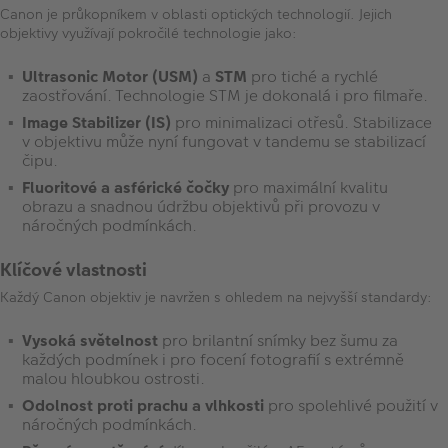
Canon je průkopníkem v oblasti optických technologií. Jejich
objektivy využívají pokročilé technologie jako:
Ultrasonic Motor (USM)
a
STM
pro tiché a rychlé
zaostřování. Technologie STM je dokonalá i pro filmaře.
Image Stabilizer (IS)
pro minimalizaci otřesů. Stabilizace
v objektivu může nyní fungovat v tandemu se stabilizací
čipu.
Fluoritové a asférické čočky
pro maximální kvalitu
obrazu a snadnou údržbu objektivů při provozu v
náročných podmínkách.
Klíčové vlastnosti
Každý Canon objektiv je navržen s ohledem na nejvyšší standardy:
Vysoká světelnost
pro brilantní snímky bez šumu za
každých podmínek i pro focení fotografií s extrémně
malou hloubkou ostrosti.
Odolnost proti prachu a vlhkosti
pro spolehlivé použití v
náročných podmínkách.