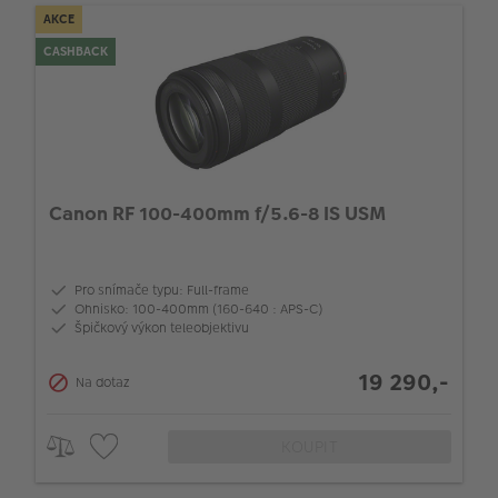
AKCE
CASHBACK
Canon RF 100-400mm f/5.6-8 IS USM
Pro snímače typu: Full-frame
Ohnisko: 100-400mm (160-640 : APS-C)
Špičkový výkon teleobjektivu
19 290,-
Na dotaz
KOUPIT