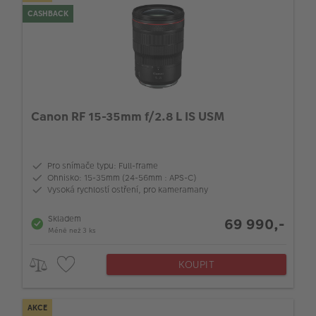
CASHBACK
Canon RF 15-35mm f/2.8 L IS USM
Pro snímače typu: Full-frame
Ohnisko: 15-35mm (24-56mm : APS-C)
Vysoká rychlostí ostření, pro kameramany
Skladem
69 990,-
Méně než 3 ks
KOUPIT
AKCE