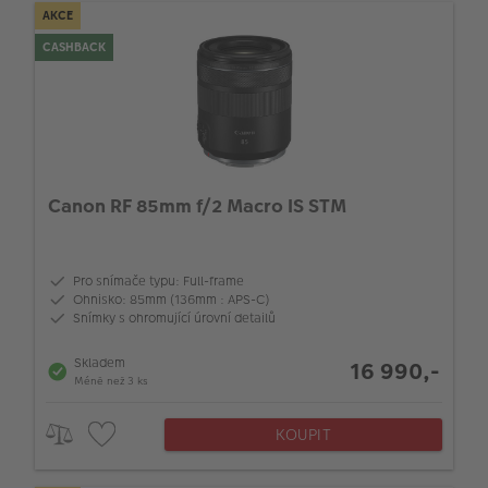
AKCE
CASHBACK
Canon RF 85mm f/2 Macro IS STM
Pro snímače typu: Full-frame
Ohnisko: 85mm (136mm : APS-C)
Snímky s ohromující úrovní detailů
Skladem
16 990,-
Méně než 3 ks
KOUPIT