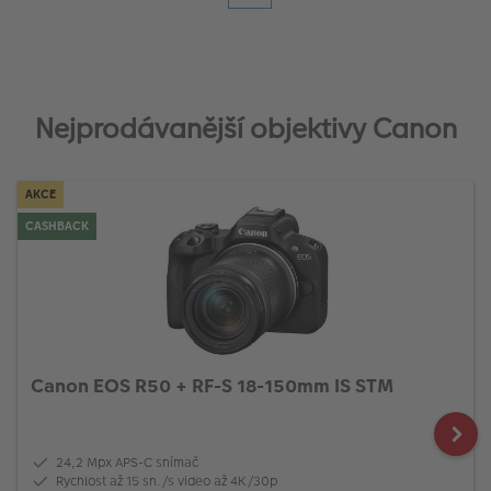
Nejprodávanější objektivy Canon
AKCE
CASHBACK
Canon EOS R50 + RF-S 18-150mm IS STM
24,2 Mpx APS-C snímač
Rychlost až 15 sn./s video až 4K/30p