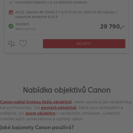
Univerzální objektiv s 8,3x optickým zoomem
AKCE: objektiv RF 50mm f/1.8 STM jen za 3990 Kč při nákupu s
vybraným modelem EOS R
Skladem
29 790,-
Méně než 3 ks
KOUPIT
Nabídka objektivů Canon
Canon nabízí širokou škálu objektivů
, které uspokojí jak začátečníky,
tak profesionály. Od
pevných objektivů
, které jsou kompaktní a
světelné, po
zoom objektivy
s variabilním ohniskem, u kterých
oceníte jejich univerzálnost a optický výkon.
Jaké bajonety Canon používá?