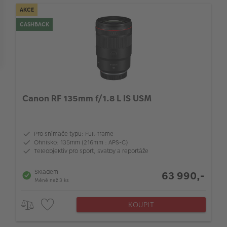
AKCE
064_LensMaxMinAperture_LEN
CASHBACK
Průměr filtru (mm)
Canon RF 135mm f/1.8 L IS USM
Pro snímače typu: Full-frame
Ohnisko: 135mm (216mm : APS-C)
Teleobjektiv pro sport, svatby a reportáže
Skladem
63 990,-
Méně než 3 ks
KOUPIT