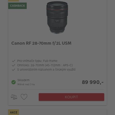
CASHBACK
Canon RF 28-70mm f/2L USM
Pro snímače typu: Full-frame
Ohnisko: 28-70mm (45-112mm : APS-C)
S univerzálním rozsahem a širokým využití
Skladem
89 990,-
Méně než 3 ks
KOUPIT
AKCE