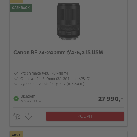
CASHBACK
Canon RF 24-240mm f/4-6,3 IS USM
Pro snímače typu: Full-frame
Ohnisko: 24-240mm (38-384mm : APS-C)
Vysoce univerzální objektiv (10x zoom)
Skladem
27 990,-
Méně než 3 ks
KOUPIT
AKCE