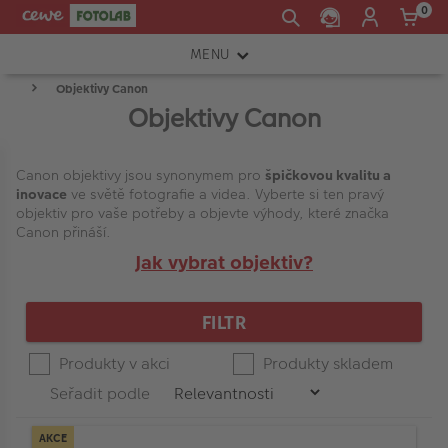
0
MENU
Objektivy Canon
FOTOAPARÁTY
Objektivy Canon
OBJEKTIVY
Press
Spodní
Horní
enter
Product
ATELIÉR
Canon objektivy jsou synonymem pro
špičkovou kvalitu a
CENA
hranice
hranice
to
List
inovace
ve světě fotografie a videa. Vyberte si ten pravý
collapse
objektiv pro vaše potřeby a objevte výhody, které značka
INSTAX™
or
Canon přináší.
expand
TISKÁRNY A SKENERY
Jak vybrat objektiv?
-
the
menu.
FOTOBRAŠNY
FILTR
Typ objektivu
PŘÍSLUŠENSTVÍ
Produkty v akci
Produkty skladem
RÁMEČKY
Značka
Seřadit podle
FOTOALBA
AKCE
Zoom nebo pevná optika