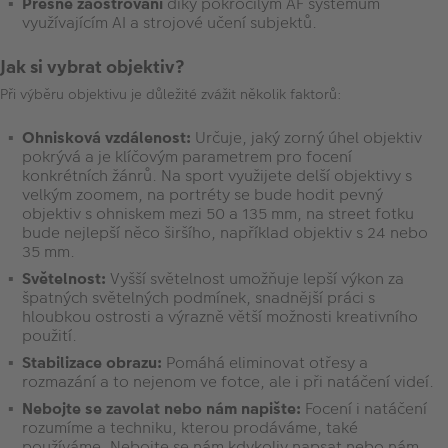
Přesné zaostřování
díky pokročilým AF systémům
využívajícím AI a strojové učení subjektů.
Jak si vybrat objektiv?
Při výběru objektivu je důležité zvážit několik faktorů:
Ohnisková vzdálenost:
Určuje, jaký zorný úhel objektiv
pokrývá a je klíčovým parametrem pro focení
konkrétních žánrů. Na sport využijete delší objektivy s
velkým zoomem, na portréty se bude hodit pevný
objektiv s ohniskem mezi 50 a 135 mm, na street fotku
bude nejlepší něco širšího, například objektiv s 24 nebo
35 mm.
Světelnost:
Vyšší světelnost umožňuje lepší výkon za
špatných světelných podmínek, snadnější práci s
hloubkou ostrosti a výrazně větší možnosti kreativního
použití.
Stabilizace obrazu:
Pomáhá eliminovat otřesy a
rozmazání a to nejenom ve fotce, ale i při natáčení videí.
Nebojte se zavolat nebo nám napište:
Focení i natáčení
rozumíme a techniku, kterou prodáváme, také
používáme. Nebojte se nám kdykoliv napsat nebo nám