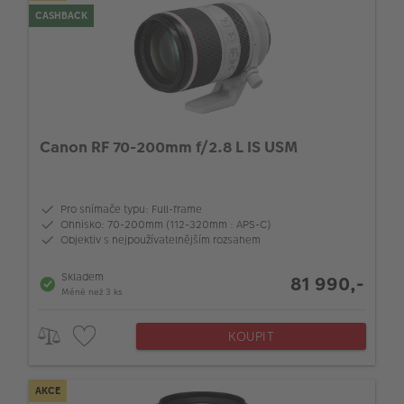
CASHBACK
Canon RF 70-200mm f/2.8 L IS USM
Pro snímače typu: Full-frame
Ohnisko: 70-200mm (112-320mm : APS-C)
Objektiv s nejpoužívatelnějším rozsahem
Skladem
81 990,-
Méně než 3 ks
KOUPIT
AKCE