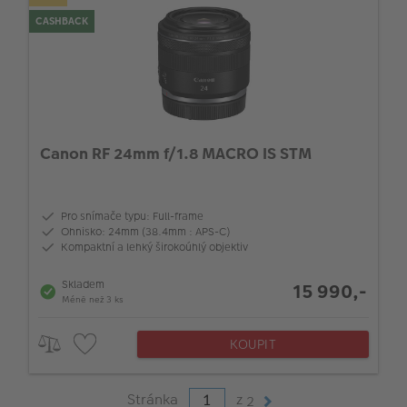
CASHBACK
Canon RF 24mm f/1.8 MACRO IS STM
Pro snímače typu: Full-frame
Ohnisko: 24mm (38.4mm : APS-C)
Kompaktní a lehký širokoúhlý objektiv
Skladem
15 990,-
Méně než 3 ks
KOUPIT
Stránka
z
2