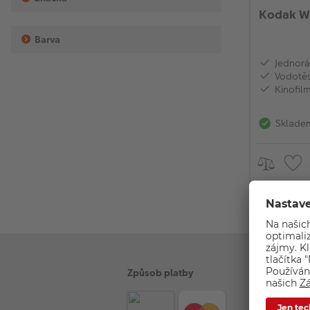
Kodak Wa
Barva
Jednorá
Vodotěs
Kinofil
Sklade
Způsob platby
Z