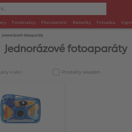
ery
Fotobrašny
Příslušenství
Rámečky
Fotoalba
Výpr
Jednorázové fotoaparáty
Jednorázové fotoaparáty
kty v akci
Produkty skladem