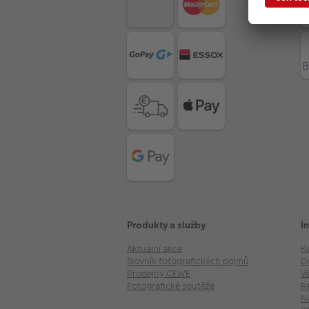
Produkty a služby
I
Aktuální akce
K
Slovník fotografických pojmů
D
Prodejny CEWE
V
Fotografické soutěže
R
N