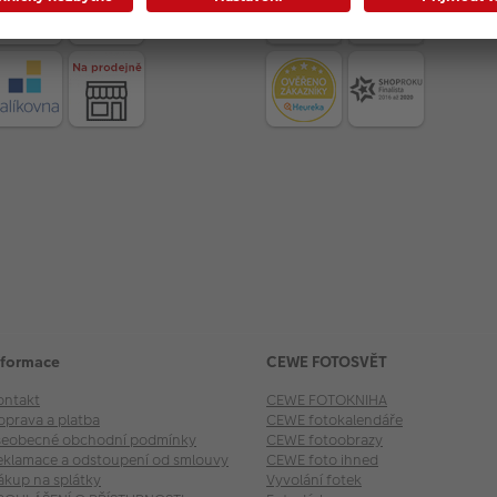
nformace
CEWE FOTOSVĚT
ontakt
CEWE FOTOKNIHA
oprava a platba
CEWE fotokalendáře
šeobecné obchodní podmínky
CEWE fotoobrazy
eklamace a odstoupení od smlouvy
CEWE foto ihned
ákup na splátky
Vyvolání fotek