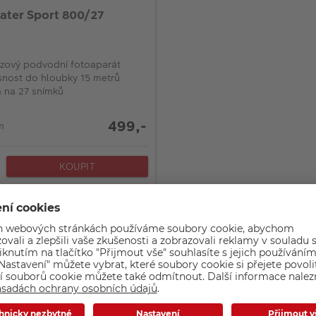
ter Sport 800/27
zový podvodní fotoaparát
nost do hloubky 15 metrů
m na 27 snímků
499,-
m
KOUPIT
působ doručení
Kvalita a bezpečnost