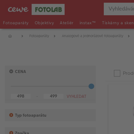
Fotoaparáty
Objektivy
Ateliér
instax™
Tiskárny a sken
Fotoaparáty
Analogové a jednorázové fotoaparáty
Spodní
Horní
Press
Product
CENA
hranice
hranice
Produ
enter
List
to
collapse
or
-
expand
the
menu.
Typ fotoaparátu
Značka