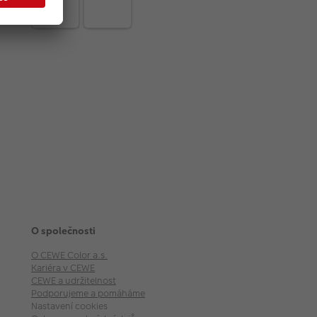
O společnosti
O CEWE Color a.s.
Kariéra v CEWE
CEWE a udržitelnost
Podporujeme a pomáháme
Nastavení cookies