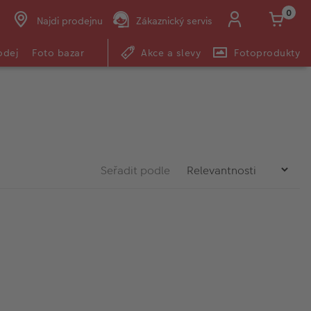
0
Najdi prodejnu
Zákaznický servis
odej
Foto bazar
Akce a slevy
Fotoprodukty
Seřadit podle