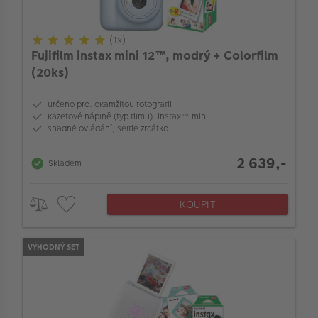
Vstup pro mikrofon
(1x)
Typ zboží (analog a instax)
Fujifilm instax mini 12™, modrý + Colorfilm
(20ks)
Typ instax fotoaparátu
určeno pro: okamžitou fotografii
kazetové náplně (typ filmu): instax™ mini
Typ zboží (Foto album)
snadné ovládání, selfie zrcátko
2 639,-
Skladem
Typ filmu
KOUPIT
Typ paměti
VÝHODNÝ SET
Vlastnosti objektivu
Accessory_instax