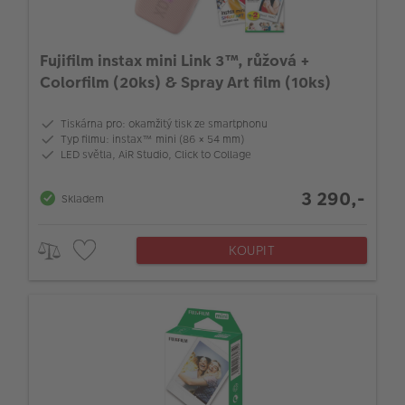
Fujifilm instax mini Link 3™, růžová +
Colorfilm (20ks) & Spray Art film (10ks)
Tiskárna pro: okamžitý tisk ze smartphonu
Typ filmu: instax™ mini (86 × 54 mm)
LED světla, AiR Studio, Click to Collage
3 290,-
Skladem
KOUPIT