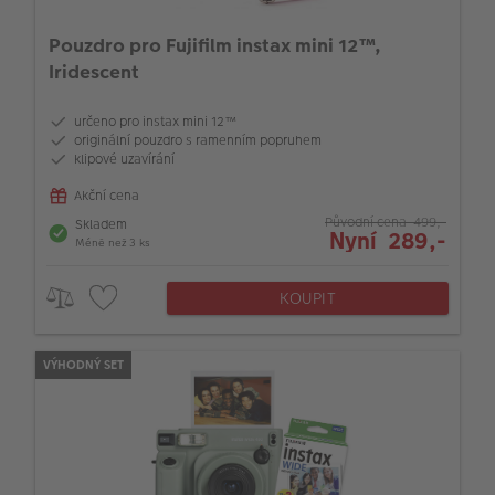
Pouzdro pro Fujifilm instax mini 12™,
Iridescent
určeno pro instax mini 12™
originální pouzdro s ramenním popruhem
klipové uzavírání
Akční cena
Původní cena 499,-
Skladem
Nyní 289,-
Méně než 3 ks
KOUPIT
VÝHODNÝ SET