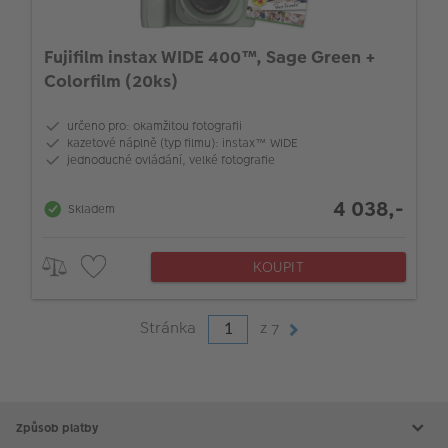
Fujifilm instax WIDE 400™, Sage Green +
Colorfilm (20ks)
určeno pro: okamžitou fotografii
kazetové náplně (typ filmu): instax™ WIDE
jednoduché ovládání, velké fotografie
4 038,-
Skladem
KOUPIT
Stránka
z
7
Způsob platby