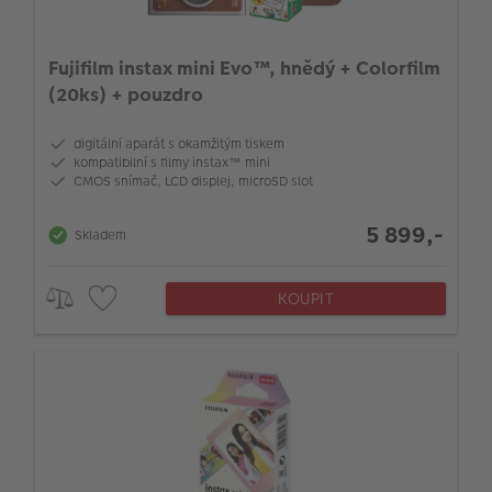
Fujifilm instax mini Evo™, hnědý + Colorfilm
(20ks) + pouzdro
digitální aparát s okamžitým tiskem
kompatibilní s filmy instax™ mini
CMOS snímač, LCD displej, microSD slot
5 899,-
Skladem
KOUPIT