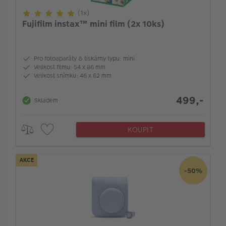
VÝPRODEJ
(1x)
Fujifilm instax™ mini film (2x 10ks)
FOTO BAZAR
Značka
Akce a slevy
Velikost snímače
Pro fotoaparáty & tiskárny typu: mini
Fotoprodukty
Velikost filmu: 54 x 86 mm
Velikost snímku: 46 x 62 mm
Full-frame snímač
499,-
Skladem
Zoom nebo pevná optika
KOUPIT
Typ ostření
AKCE
-50%
Bajonet objektivu
Kompatibilní s full-frame aparáty