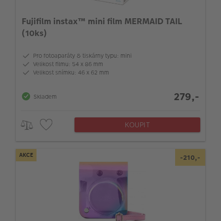
Fujifilm instax™ mini film MERMAID TAIL
(10ks)
Pro fotoaparáty & tiskárny typu: mini
Velikost filmu: 54 x 86 mm
Velikost snímku: 46 x 62 mm
279,-
Skladem
KOUPIT
AKCE
-210,-