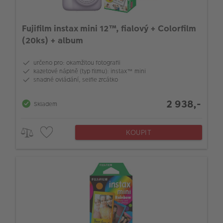
Fujifilm instax mini 12™, fialový + Colorfilm
(20ks) + album
určeno pro: okamžitou fotografii
kazetové náplně (typ filmu): instax™ mini
snadné ovládání, selfie zrcátko
2 938,-
Skladem
KOUPIT