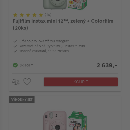
Maximální počet fotografií
(1x)
Typ instax tiskárny
Fujifilm instax mini 12™, zelený + Colorfilm
(20ks)
Konstrukce LCD displeje
určeno pro: okamžitou fotografii
kazetové náplně (typ filmu): instax™ mini
snadné ovládání, selfie zrcátko
064_LensMaxMinAperture_LEN
2 639,-
Skladem
Průměr filtru (mm)
KOUPIT
Pro velikost fotografií
VÝHODNÝ SET
Počet stran alba
Popisové pole