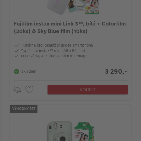
Dotyková obrazovka
Fujifilm instax mini Link 3™, bílá + Colorfilm
Formát filmu
(20ks) & Sky Blue film (10ks)
Tiskárna pro: okamžitý tisk ze smartphonu
Barva alba
Typ filmu: instax™ mini (86 × 54 mm)
LED světla, AiR Studio, Click to Collage
Typ příslušenství
3 290,-
Skladem
Ochrana před povětrnostními vlivy
KOUPIT
Typ setu
VÝHODNÝ SET
Ochrana před povětrnostními vlivy