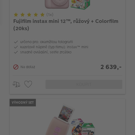
Barva listů
(1x)
Fujifilm instax mini 12™, růžový + Colorfilm
(20ks)
určeno pro: okamžitou fotografii
kazetové náplně (typ filmu): instax™ mini
snadné ovládání, selfie zrcátko
2 639,-
Na dotaz
KOUPIT
VÝHODNÝ SET