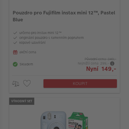
Bajonet objektivu
Pouzdro pro Fujifilm instax mini 12™, Pastel
Blue
Stabilizace obrazu v objektivu
určeno pro instax mini 12™
originální pouzdro s ramenním popruhem
Barva
klipové uzavírání
akční cena
Původní cena 349,-
Stabilizace obrazu v těle
Nejnižší cena 299,-
Skladem
Nyní 149,-
Maximální clona (f/)
KOUPIT
Hledáček
VÝHODNÝ SET
Nekomprimovaný formát (RAW)