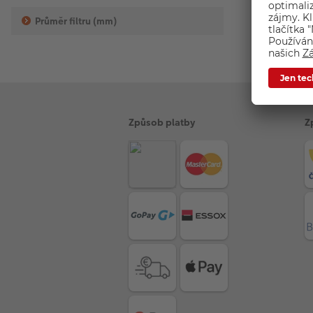
Průměr filtru (mm)
Způsob platby
Z