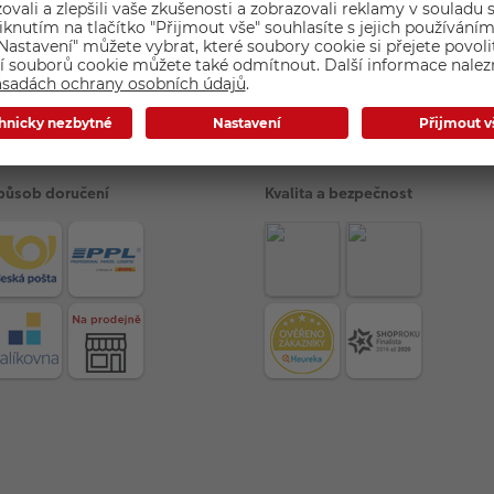
působ doručení
Kvalita a bezpečnost