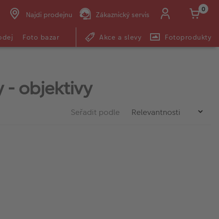
0
Najdi prodejnu
Zákaznický servis
odej
Foto bazar
Akce a slevy
Fotoprodukty
 - objektivy
Seřadit podle