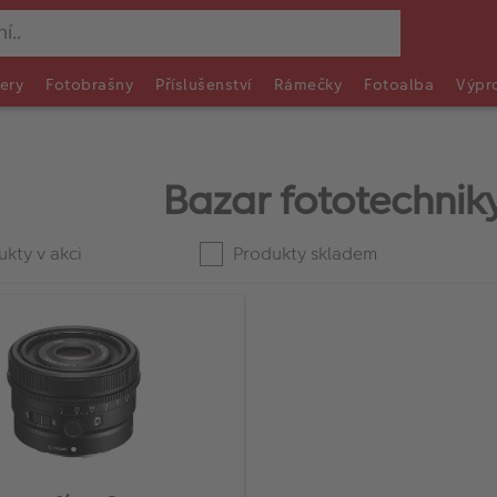
ery
Fotobrašny
Příslušenství
Rámečky
Fotoalba
Výpr
Bazar fototechniky
kty v akci
Produkty skladem