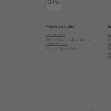
Produkty a služby
I
Aktuální akce
K
Slovník fotografických pojmů
D
Prodejny CEWE
V
Fotografické soutěže
R
N
P