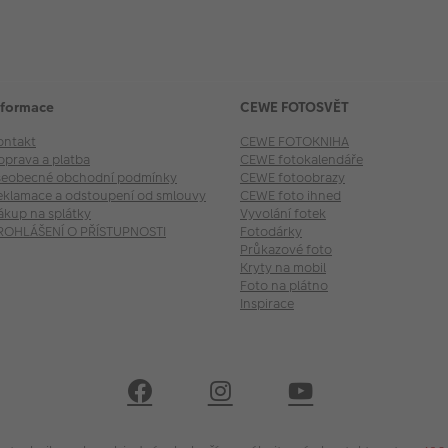
nformace
CEWE FOTOSVĚT
ontakt
CEWE FOTOKNIHA
oprava a platba
CEWE fotokalendáře
šeobecné obchodní podmínky
CEWE fotoobrazy
eklamace a odstoupení od smlouvy
CEWE foto ihned
ákup na splátky
Vyvolání fotek
ROHLÁŠENÍ O PŘÍSTUPNOSTI
Fotodárky
Průkazové foto
Kryty na mobil
Foto na plátno
Inspirace