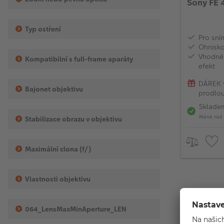
Sony FE 
Typ ostření
Pro sní
Ohnisk
Vhodné 
Kompatibilní s full-frame aparáty
efekt
DÁREK 
Bajonet objektivu
prodlou
Sklade
Méně než 
Stabilizace obrazu v objektivu
Maximální clona (f/)
Vlastnosti objektivu
064_LensMaxMinAperture_LEN