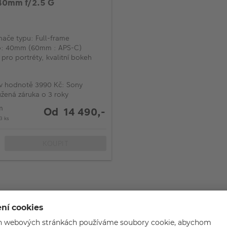
40mm f/2.5 G
mače typu: Full-frame
o: 40mm (60mm : APS-C)
pro portréty, kvalitní bokeh
v hodnotě 3990 Kč: Sony
žená záruka o 3 roky
m
Od 14 490,-
3 ks
KOUPIT