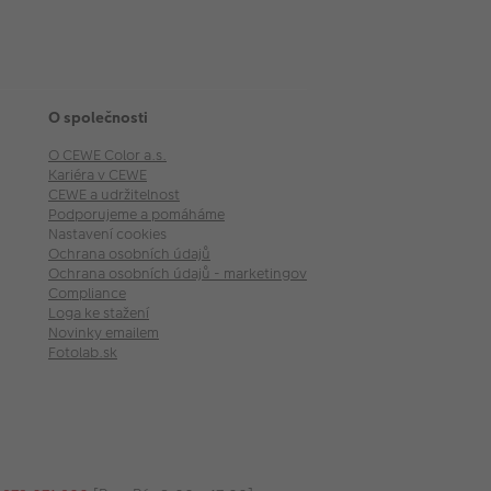
O společnosti
O CEWE Color a.s.
Kariéra v CEWE
CEWE a udržitelnost
Podporujeme a pomáháme
Nastavení cookies
Ochrana osobních údajů
Ochrana osobních údajů - marketingové akce
Compliance
Loga ke stažení
Novinky emailem
Fotolab.sk