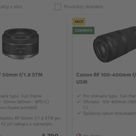
kty v akci
Produkty skladem
AKCE
CASHBACK
F 50mm f/1.8 STM
Canon RF 100-400mm f/
USM
mače typu: Full-frame
Pro snímače typu: Full-fr
o: 50mm (80mm : APS-C)
Ohnisko: 100-400mm (160
pro focení portrétů
C)
Špičkový výkon teleobjekti
bjektiv RF 50mm f/1.8 STM jen
 Kč při nákupu s vybraným
m EOS R
5 790,-
m
Na dotaz