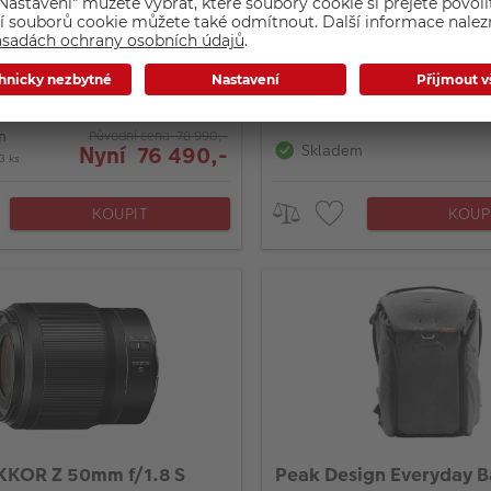
: 70-200mm (105-300 : APS-C)
pro sport, reportáže, wild-life
ční cena
v hodnotě 3990 Kč: Sony
žená záruka o 3 roky
m
Původní cena 78 990,-
Skladem
Nyní 76 490,-
3 ks
KOUPIT
KOUP
KKOR Z 50mm f/1.8 S
Peak Design Everyday 