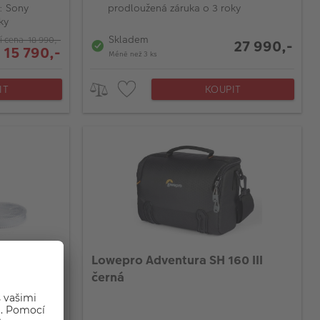
: Sony
prodloužená záruka o 3 roky
ky
Skladem
í cena 18 990,-
27 990,-
 15 790,-
Méně než 3 ks
IT
KOUPIT
, HD II
Lowepro Adventura SH 160 III
černá