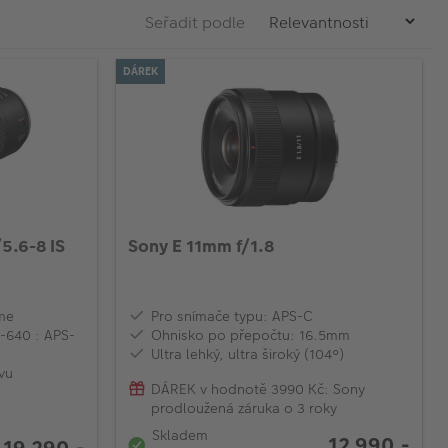
Seřadit podle
DÁREK
5.6-8 IS
Sony E 11mm f/1.8
ame
Pro snímače typu: APS-C
-640 : APS-
Ohnisko po přepočtu: 16.5mm
Ultra lehký, ultra široký (104°)
vu
DÁREK v hodnotě 3990 Kč: Sony
prodloužená záruka o 3 roky
Skladem
12 990,-
19 290,-