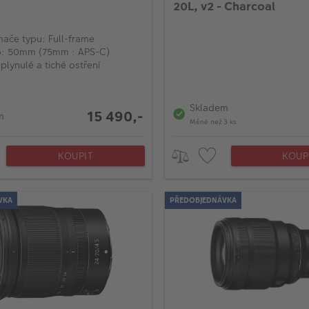
20L, v2 - Charcoal
mače typu: Full-frame
o: 50mm (75mm : APS-C)
plynulé a tiché ostření
Skladem
15 490,-
m
Méně než 3 ks
KOUPIT
KOUP
VKA
PŘEDOBJEDNÁVKA