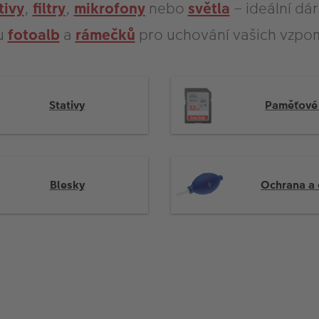
tivy
,
filtry
,
mikrofony
nebo
světla
– ideální dár
u
fotoalb
a
rámečků
pro uchování vašich vzpo
Stativy
Paměťové 
Blesky
Ochrana a 