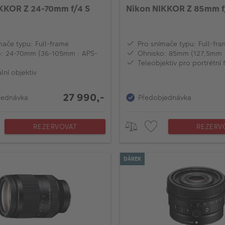
KKOR Z 24-70mm f/4 S
Nikon NIKKOR Z 85mm f
mače typu: Full-frame
Pro snímače typu: Full-fr
o: 24-70mm (36-105mm : APS-
Ohnisko: 85mm (127,5mm 
Teleobjektiv pro portrétní 
lní objektiv
27 990,-
jednávka
Předobjednávka
REZERVOVAT
REZERV
DÁREK