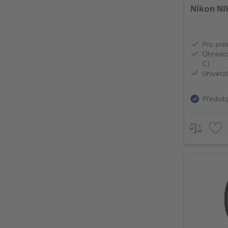
Nikon NI
Pro sní
Ohnisk
C)
Univerzá
Předob