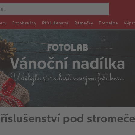
ery
Fotobrašny
Příslušenství
Rámečky
Fotoalba
Výpr
říslušenství pod stromeč