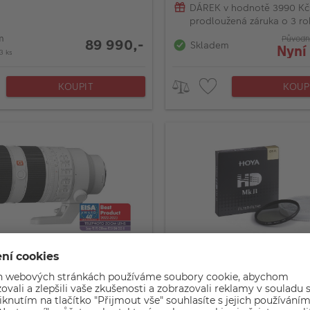
DÁREK v hodnotě 3990 Kč
prodloužená záruka o 3 ro
m
Původn
89 990,-
Skladem
Nyní
3 ks
KOUPIT
KOUP
70-200mm f/2.8 GM OSS
HOYA 49mm, CIR-PL filtr
mače typu: Full-frame