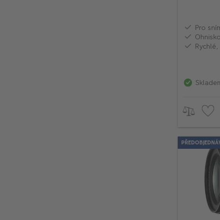
Pro sní
Ohnisk
Rychlé, 
Sklade
PŘEDOBJEDNÁ