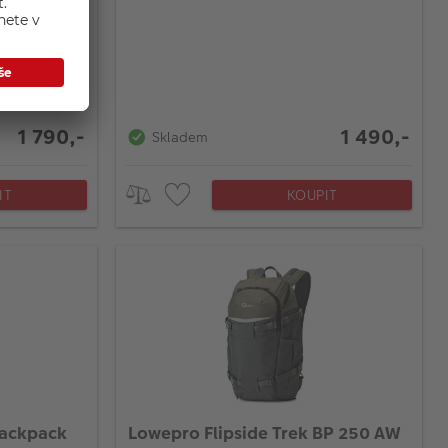
1 790,-
1 490,-
Skladem
IT
KOUPIT
Backpack
Lowepro Flipside Trek BP 250 AW