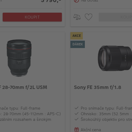
KOUPIT
KOUP
AKCE
DÁREK
F 28-70mm f/2L USM
Sony FE 35mm f/1.8
mače typu: Full-frame
Pro snímače typu: Full-fr
o: 28-70mm (45-112mm : APS-C)
Ohnisko: 35mm (52.5mm :
rzálním rozsahem a širokým
Širokoúhlý objektiv pro str
Akční cena