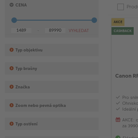
Spodní
Horní
Press
Product
CENA
hranice
hranice
Produ
enter
List
to
collapse
AKCE
or
-
CASHBACK
expand
the
menu.
Typ objektivu
Typ brašny
Canon R
Značka
Pro sní
Ohnisk
Zoom nebo pevná optika
Ideální 
AKCE: o
Typ ostření
za 3990
modele
Sklade