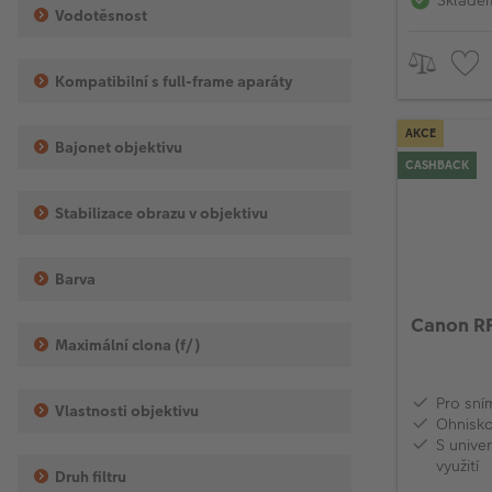
Vodotěsnost
Kompatibilní s full-frame aparáty
AKCE
Bajonet objektivu
CASHBACK
Stabilizace obrazu v objektivu
Barva
Canon R
Maximální clona (f/)
Pro sní
Vlastnosti objektivu
Ohnisk
S unive
využití
Druh filtru