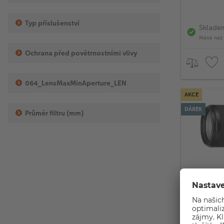
Typ příslušenství
Sklade
Méně než 
Ochrana před povětrnostními vlivy
064_LensMaxMinAperture_LEN
AKCE
DÁREK
Průměr filtru (mm)
Sony FE 
II
Pro sní