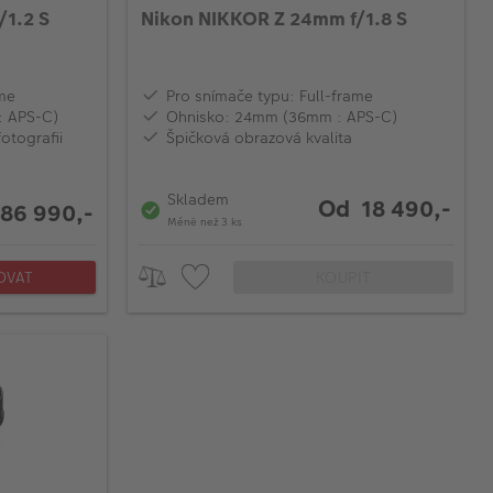
/1.2 S
Nikon NIKKOR Z 24mm f/1.8 S
ame
Pro snímače typu: Full-frame
: APS-C)
Ohnisko: 24mm (36mm : APS-C)
fotografii
Špičková obrazová kvalita
Skladem
Od 18 490,-
86 990,-
Méně než 3 ks
OVAT
KOUPIT