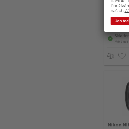
Ohnisko
Vhodné 
SONY Ak
DÁREK 
prodlou
Sklade
Méně než 
Nikon NI