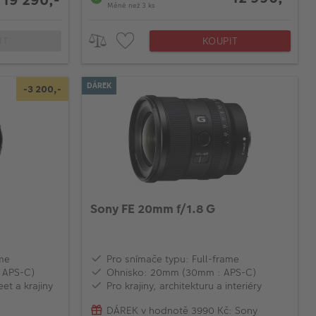
Méně než 3 ks
IT
KOUPIT
DÁREK
-3 200,-
Sony FE 20mm f/1.8 G
ame
Pro snímače typu: Full-frame
 APS-C)
Ohnisko: 20mm (30mm : APS-C)
eet a krajiny
Pro krajiny, architekturu a interiéry
DÁREK v hodnotě 3990 Kč: Sony