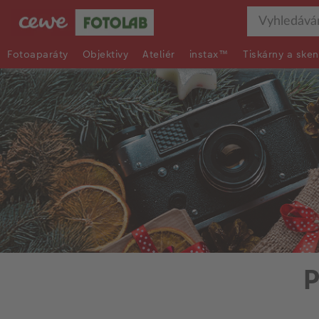
Fotoaparáty
Objektivy
Ateliér
instax™
Tiskárny a sken
P