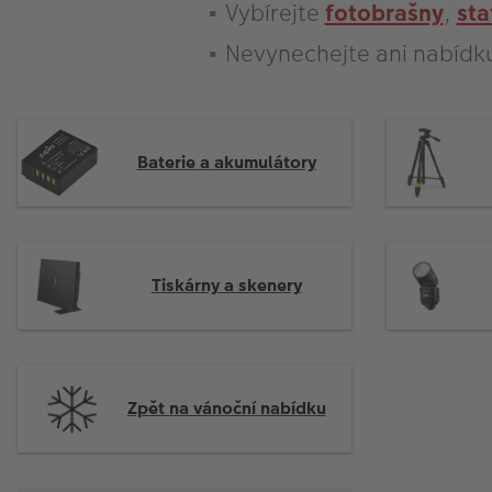
Vybírejte
fotobrašny
,
sta
Nevynechejte ani nabídk
Baterie a akumulátory
Tiskárny a skenery
Zpět na vánoční nabídku