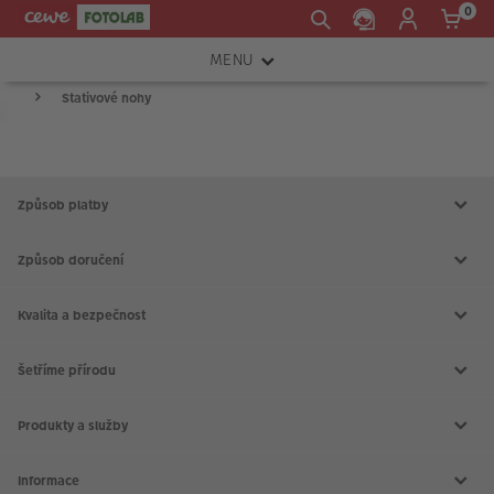
0
MENU
Stativové nohy
FOTOAPARÁTY
Product
OBJEKTIVY
List
ATELIÉR
Způsob platby
INSTAX™
Způsob doručení
TISKÁRNY A SKENERY
Kvalita a bezpečnost
FOTOBRAŠNY
PŘÍSLUŠENSTVÍ
Šetříme přírodu
RÁMEČKY
Produkty a služby
FOTOALBA
Aktuální akce
Slovník fotografických pojmů
Informace
Prodejny CEWE