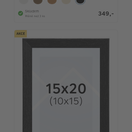
Skladem
349,-
Méně než 3 ks
AKCE