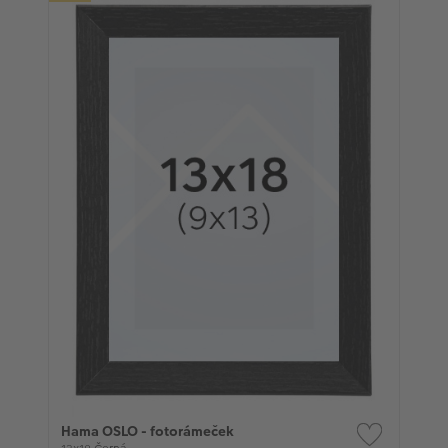
Hama OSLO - fotorámeček