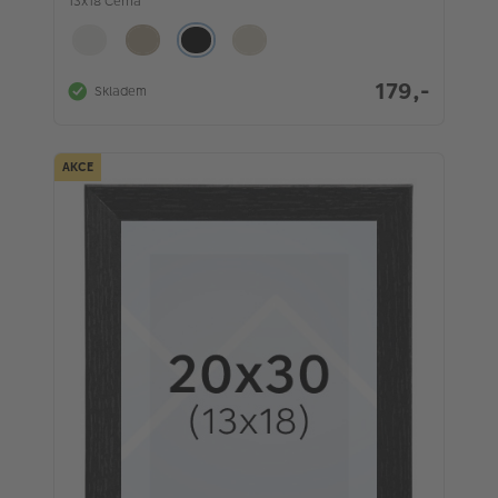
13x18 Černá
179,-
Skladem
AKCE