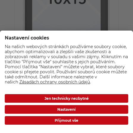
Walther SILHOUETTE - fotorámeček
10x15 Černá | Dřevo
129,-
Skladem
AKCE