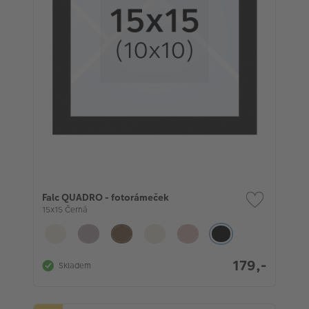
VÝPRODEJ
FOTO BAZAR
Akce a slevy
Fotoprodukty
Falc QUADRO - fotorámeček
15x15 Černá
179,-
Skladem