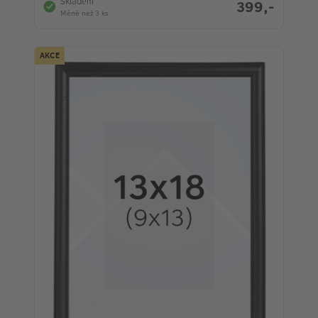
Skladem
399,-
Méně než 3 ks
AKCE