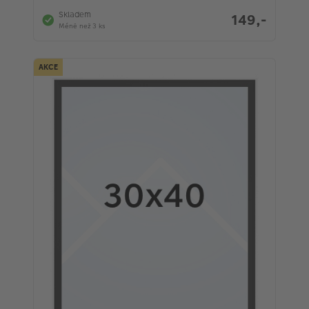
Skladem
149,-
Méně než 3 ks
AKCE