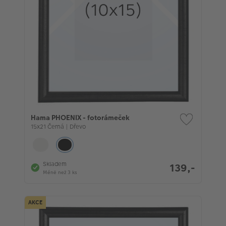
Hama PHOENIX - fotorámeček
15x21 Černá | Dřevo
Skladem
139,-
Méně než 3 ks
AKCE