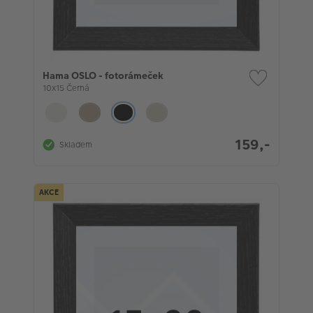
Hama OSLO - fotorámeček
10x15 Černá
159,-
Skladem
AKCE