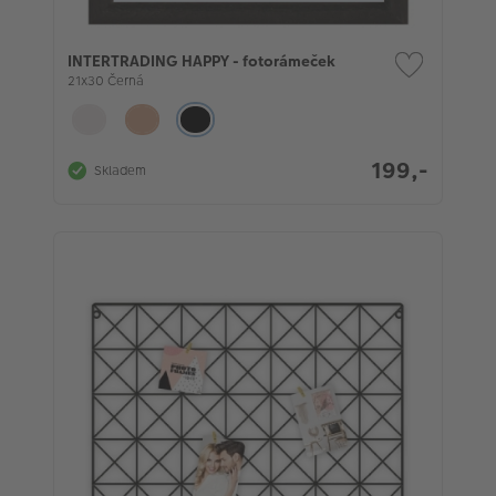
INTERTRADING HAPPY - fotorámeček
21x30 Černá
199,-
Skladem