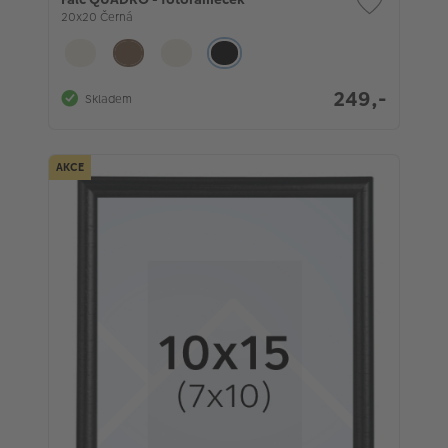
20x20 Černá
249,-
Skladem
AKCE