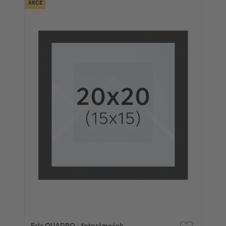
AKCE
Falc QUADRO - fotorámeček