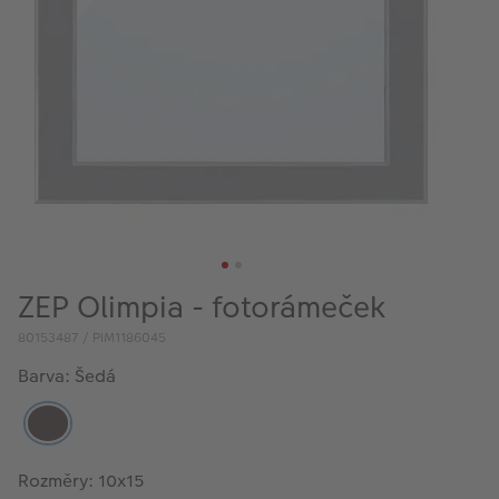
VÝPRODEJ
FOTO BAZAR
Akce a slevy
Fotoprodukty
ZEP Olimpia - fotorámeček
80153487 / PIM1186045
Barva: Šedá
Rozměry: 10x15