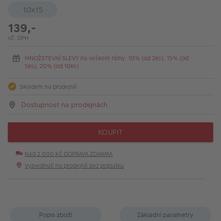
10x15
139,-
vč. DPH
MNOŽSTEVNÍ SLEVY na veškeré rámy: 10% (od 2ks), 15% (od
5ks), 20% (od 10ks)
Skladem na prodejně
Dostupnost na prodejnách
KOUPIT
Nad 2 000 Kč DOPRAVA ZDARMA
Vyzvednutí na prodejně bez poplatku
Popis zboží
Základní parametry