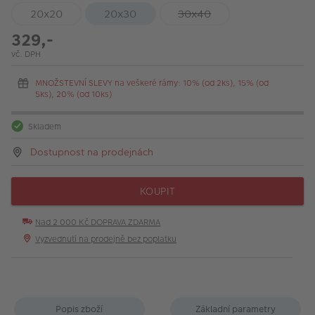
20x20
20x30
30x40
329,-
vč. DPH
MNOŽSTEVNÍ SLEVY na veškeré rámy: 10% (od 2ks), 15% (od
5ks), 20% (od 10ks)
Skladem
Dostupnost na prodejnách
KOUPIT
Nad 2 000 Kč DOPRAVA ZDARMA
Vyzvednutí na prodejně bez poplatku
Popis zboží
Základní parametry