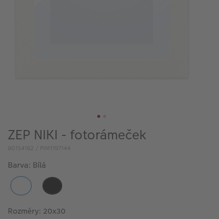
VÝPRODEJ
FOTO BAZAR
Akce a slevy
Fotoprodukty
ZEP NIKI - fotorámeček
80154182 / PIM1197144
Barva: Bílá
Rozměry: 20x30