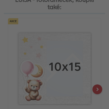
také:
AKCE