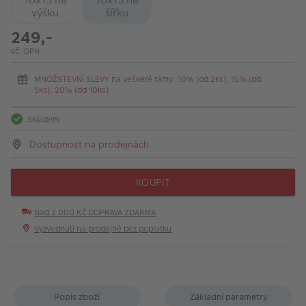
výšku
šířku
249,-
vč. DPH
MNOŽSTEVNÍ SLEVY na veškeré rámy: 10% (od 2ks), 15% (od
5ks), 20% (od 10ks)
Skladem
Dostupnost na prodejnách
KOUPIT
Nad 2 000 Kč DOPRAVA ZDARMA
Vyzvednutí na prodejně bez poplatku
Popis zboží
Základní parametry