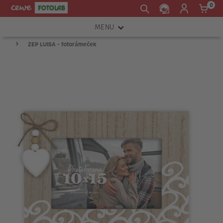
0
MENU
ZEP LUISA - fotorámeček
FOTOAPARÁTY
OBJEKTIVY
ATELIÉR
INSTAX™
TISKÁRNY A SKENERY
FOTOBRAŠNY
PŘÍSLUŠENSTVÍ
RÁMEČKY
FOTOALBA