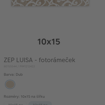
VÝPRODEJ
FOTO BAZAR
Akce a slevy
Fotoprodukty
ZEP LUISA - fotorámeček
80155544 / PIM1212422
Barva: Dub
Rozměry: 10x15 na šířku
10x15 na
10x15 na