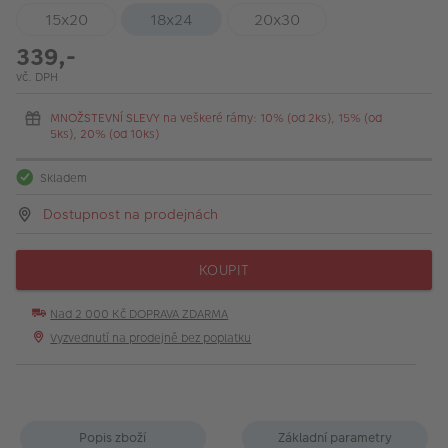
15x20
18x24
20x30
339,-
vč. DPH
MNOŽSTEVNÍ SLEVY na veškeré rámy: 10% (od 2ks), 15% (od
5ks), 20% (od 10ks)
Skladem
Dostupnost na prodejnách
KOUPIT
Nad 2 000 Kč DOPRAVA ZDARMA
Vyzvednutí na prodejně bez poplatku
Popis zboží
Základní parametry