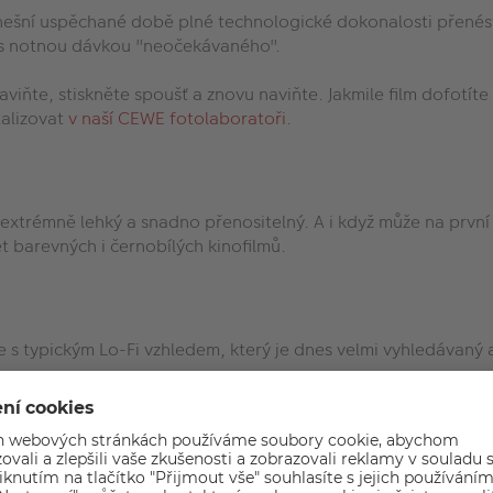
nešní uspěchané době plné technologické dokonalosti přenést 
ní s notnou dávkou "neočekávaného".
naviňte, stiskněte spoušť a znovu naviňte. Jakmile film dofotít
talizovat
v naší CEWE fotolaboratoři
.
e extrémně lehký a snadno přenositelný. A i když může na prvn
 barevných i černobílých kinofilmů.
e s typickým Lo-Fi vzhledem, který je dnes velmi vyhledávaný 
filmem Yashica Color 400 ISO / 24 snímků, tužkovou alkalicko