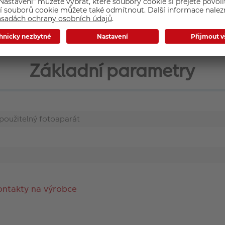
Základní parametry
oužitelný fotoaparát
ontakty na výrobce