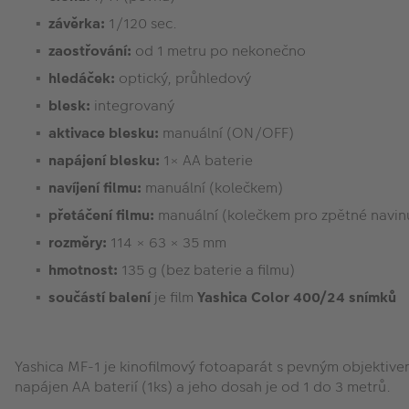
závěrka:
1/120 sec.
zaostřování:
od 1 metru po nekonečno
hledáček:
optický, průhledový
blesk:
integrovaný
aktivace blesku:
manuální (ON/OFF)
napájení blesku:
1× AA baterie
navíjení filmu:
manuální (kolečkem)
přetáčení filmu:
manuální (kolečkem pro zpětné navinu
rozměry:
114 × 63 × 35 mm
hmotnost:
135 g (bez baterie a filmu)
součástí balení
je film
Yashica Color 400/24 snímků
Yashica MF-1 je kinofilmový fotoaparát s pevným objektiv
napájen AA baterií (1ks) a jeho dosah je od 1 do 3 metrů.