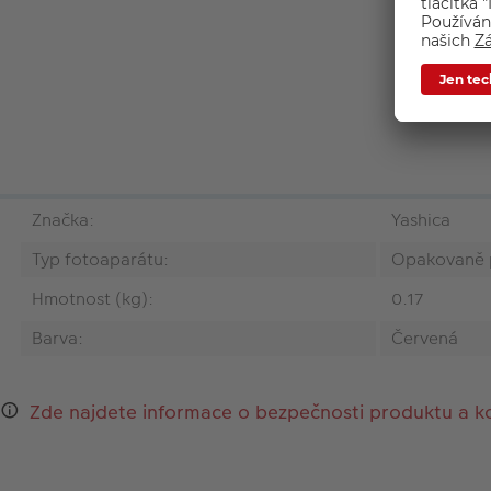
Značka:
Yashica
Typ fotoaparátu:
Opakovaně p
Hmotnost (kg):
0.17
Barva:
Červená
Zde najdete informace o bezpečnosti produktu a k