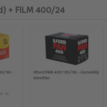
ed) + FILM 400/24
35/36 -
Ilford PAN 400 135/36 - černobílý
kinofilm
ků: 36