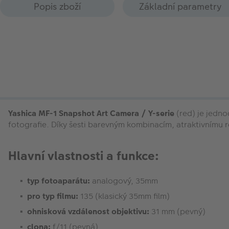
Popis zboží
Základní parametry
Yashica MF-1 Snapshot Art Camera / Y-serie
(red) je jedno
fotografie. Díky šesti barevným kombinacím, atraktivnímu r
Hlavní vlastnosti a funkce:
typ fotoaparátu:
analogový, 35mm
pro typ filmu:
135 (klasický 35mm film)
ohnisková vzdálenost objektivu:
31 mm (pevný)
clona:
f/11 (pevná)