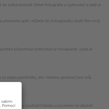
do světa klasické 35mm fotografie a vyzkoušet si jaké je
e a převinete zpět, můžete do fotoaparátu vložit film nový.
í pohled připomínat jednorázový fotoaparát, opak je
a to nejen pamětníky, ale i mladou generací pro svůj
u baterií pro využívání blesku a poutkem na zápěstí.