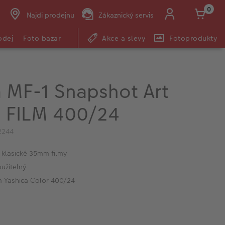
0
Najdi prodejnu
Zákaznický servis
odej
Foto bazar
Akce a slevy
Fotoprodukty
a MF-1 Snapshot Art
+ FILM 400/24
2244
 klasické 35mm filmy
užitelný
lm Yashica Color 400/24