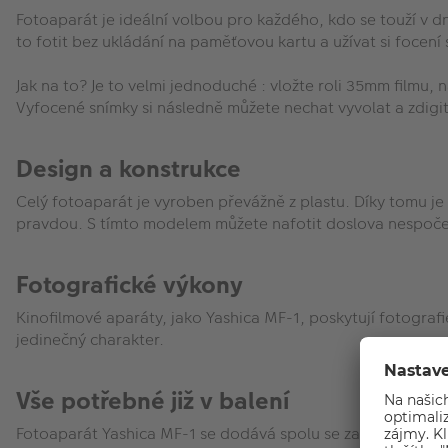
Fotoaparát je ideální volbou pro každého, kdo se touží v d
to fotit bez ukládání na paměťovou kartu a užívat si foce
Jak na to? Je to velmi jednoduché : vložte roli 35mm filmu, 
Vyfocené snímky si následně můžete nechat vyvolat a zdigi
Design a konstrukce
Celý fotoaparát je vyroben převážně z plastu. Díky tomu j
pravdou. S tímto modelem můžete nafotit doslova nespočet
Fotografické výkony
Kinofilmové aparáty, jako Yashica MF-1, poskytují fotografi
jedinečný charakter.
Vše potřebné již v balení
Fotoaparát Yashica MF-1 se dodává spolu se založeným kino