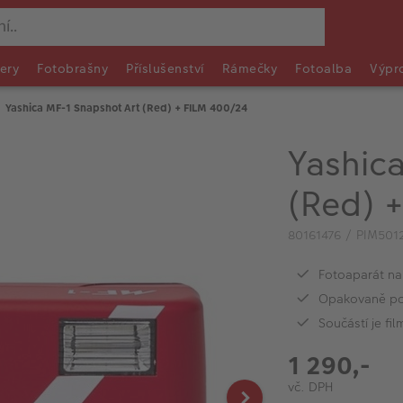
ery
Fotobrašny
Příslušenství
Rámečky
Fotoalba
Výpr
Yashica MF-1 Snapshot Art (Red) + FILM 400/24
Yashic
(Red) 
80161476 / PIM501
Fotoaparát na
Opakovaně po
Součástí je fi
1 290,-
vč. DPH