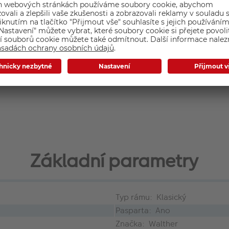
Základní parametry
Typ rámu: Klasický
Pasparta: Ano
Značka: Walther