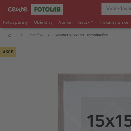
Fotoaparáty
Objektivy
Ateliér
instax™
Tiskárny a sken
Rámečky
Walther PEPPERS - fotorámeček
AKCE