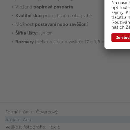
Vložená
papírová pasparta
Kvalitní sklo
pro ochranu fotografie
Možnost
postavení nebo zavěšení
Šířka lišty:
1,4 cm
Rozměry
(délka × šířka × výška): 17 × 1,5 × 17 cm
Formát rámu: Čtvercový
Stojan: Ano
Velikost fotografie: 15x15