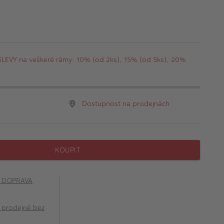
EVY na veškeré rámy: 10% (od 2ks), 15% (od 5ks), 20%
Dostupnost na prodejnách
KOUPIT
č DOPRAVA
 prodejně bez