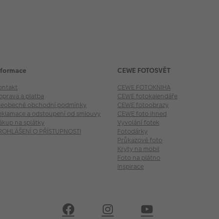
nformace
CEWE FOTOSVĚT
ontakt
CEWE FOTOKNIHA
oprava a platba
CEWE fotokalendáře
šeobecné obchodní podmínky
CEWE fotoobrazy
eklamace a odstoupení od smlouvy
CEWE foto ihned
ákup na splátky
Vyvolání fotek
ROHLÁŠENÍ O PŘÍSTUPNOSTI
Fotodárky
Průkazové foto
Kryty na mobil
Foto na plátno
Inspirace