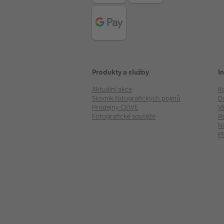
Produkty a služby
I
Aktuální akce
K
Slovník fotografických pojmů
D
Prodejny CEWE
V
Fotografické soutěže
R
N
P