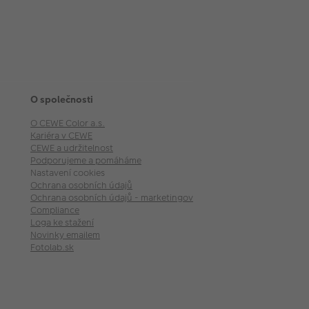
O společnosti
O CEWE Color a.s.
Kariéra v CEWE
CEWE a udržitelnost
Podporujeme a pomáháme
Nastavení cookies
Ochrana osobních údajů
Ochrana osobních údajů - marketingové akce
Compliance
Loga ke stažení
Novinky emailem
Fotolab.sk