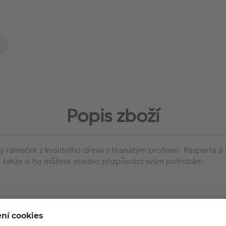
Popis zboží
rámeček z kvalitního dřeva s hranatým profilem. Pasparta a kv
t, takže si ho můžete snadno přizpůsobit svým potřebám.