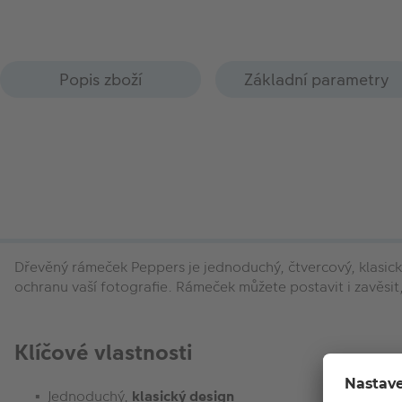
Popis zboží
Základní parametry
Dřevěný rámeček Peppers je jednoduchý, čtvercový, klasický 
ochranu vaší fotografie. Rámeček můžete postavit i zavěsi
Klíčové vlastnosti
Jednoduchý,
klasický design