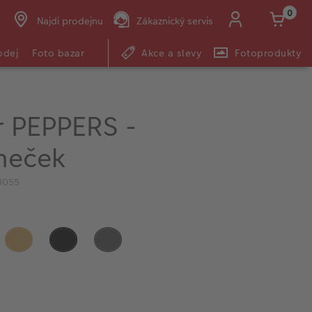
0
Najdi prodejnu
Zákaznický servis
odej
Foto bazar
Akce a slevy
Fotoprodukty
r PEPPERS -
meček
3055
5