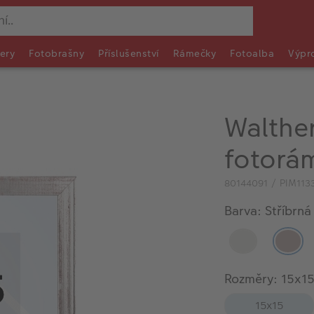
ery
Fotobrašny
Příslušenství
Rámečky
Fotoalba
Výpr
Walthe
fotorá
80144091 / PIM113
Barva: Stříbrná
Rozměry: 15x1
15x15