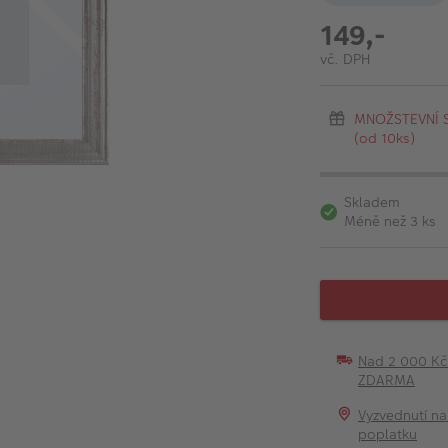
149,-
vč. DPH
MNOŽSTEVNÍ SL
(od 10ks)
Skladem
Méně než 3 ks
Nad 2 000 K
ZDARMA
Vyzvednutí na
poplatku