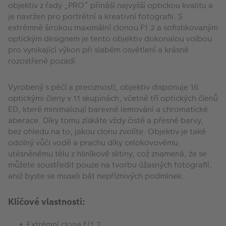
objektiv z řady „PRO“ přináší nejvyšší optickou kvalitu a
je navržen pro portrétní a kreativní fotografii. S
extrémně širokou maximální clonou F1.2 a sofistikovaným
optickým designem je tento objektiv dokonalou volbou
pro vynikající výkon při slabém osvětlení a krásně
rozostřené pozadí.
Vyrobený s péčí a precizností, objektiv disponuje 16
optickými členy v 11 skupinách, včetně tří optických členů
ED, které minimalizují barevné lemování a chromatické
aberace. Díky tomu získáte vždy čisté a přesné barvy,
bez ohledu na to, jakou clonu zvolíte. Objektiv je také
odolný vůči vodě a prachu díky celokovovému
utěsněnému tělu z hliníkové slitiny, což znamená, že se
můžete soustředit pouze na tvorbu úžasných fotografií,
aniž byste se museli bát nepříznivých podmínek.
Klíčové vlastnosti:
Extrémní clona f/1.2