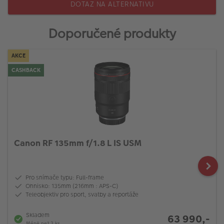
DOTAZ NA ALTERNATIVU
Doporučené produkty
AKCE
CASHBACK
Canon RF 135mm f/1.8 L IS USM
Pro snímače typu: Full-frame
Ohnisko: 135mm (216mm : APS-C)
Teleobjektiv pro sport, svatby a reportáže
Skladem
63 990,-
Méně než 3 ks