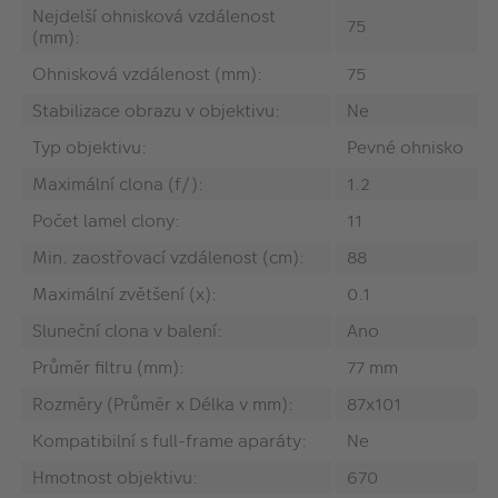
Nejdelší ohnisková vzdálenost
75
(mm):
Ohnisková vzdálenost (mm):
75
Stabilizace obrazu v objektivu:
Ne
Typ objektivu:
Pevné ohnisko
Maximální clona (f/):
1.2
Počet lamel clony:
11
Min. zaostřovací vzdálenost (cm):
88
Maximální zvětšení (x):
0.1
Sluneční clona v balení:
Ano
Průměr filtru (mm):
77 mm
Rozměry (Průměr x Délka v mm):
87x101
Kompatibilní s full-frame aparáty:
Ne
Hmotnost objektivu:
670