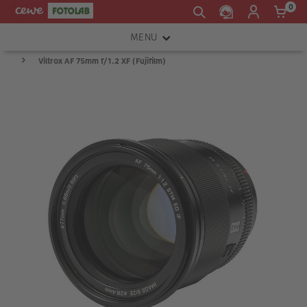
0
MENU
Viltrox AF 75mm f/1.2 XF (Fujifilm)
FOTOAPARÁTY
OBJEKTIVY
ATELIÉR
INSTAX™
TISKÁRNY A SKENERY
FOTOBRAŠNY
PŘÍSLUŠENSTVÍ
RÁMEČKY
FOTOALBA