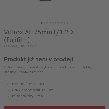
VÝPRODEJ
FOTO BAZAR
Akce a slevy
Viltrox AF 75mm f/1.2 XF
Fotoprodukty
(Fujifilm)
80153698 / PIM1189343
Produkt již není v prodeji
Potřebujete-li poradit s výběrem podobného produktu,
prosíme, kontaktujte nás.
Pro snímače typu: APS-C
Ohnisko po přepočtu: 112.5mm
Průměr pro filtry: 77mm