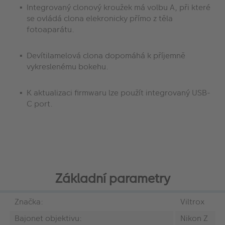
Integrovaný clonový kroužek má volbu A, při které
se ovládá clona elekronicky přímo z těla
fotoaparátu.
Devítilamelová clona dopomáhá k příjemně
vykreslenému bokehu.
K aktualizaci firmwaru lze použít integrovaný USB-
C port.
Základní parametry
Značka:
Viltrox
Bajonet objektivu:
Nikon Z