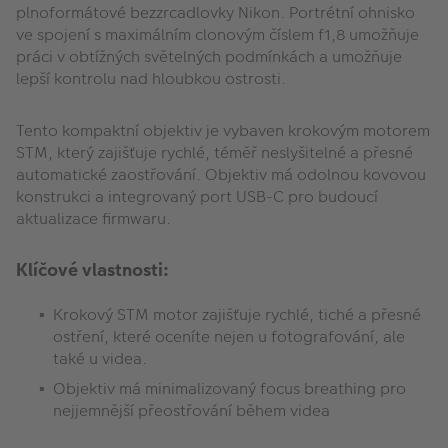
plnoformátové bezzrcadlovky Nikon. Portrétní ohnisko
ve spojení s maximálním clonovým číslem f1,8 umožňuje
práci v obtížných světelných podmínkách a umožňuje
lepší kontrolu nad hloubkou ostrosti.
Tento kompaktní objektiv je vybaven krokovým motorem
STM, který zajišťuje rychlé, téměř neslyšitelné a přesné
automatické zaostřování. Objektiv má odolnou kovovou
konstrukci a integrovaný port USB-C pro budoucí
aktualizace firmwaru.
Klíčové vlastnosti:
Krokový STM motor zajišťuje rychlé, tiché a přesné
ostření, které oceníte nejen u fotografování, ale
také u videa.
Objektiv má minimalizovaný focus breathing pro
nejjemnější přeostřování během videa