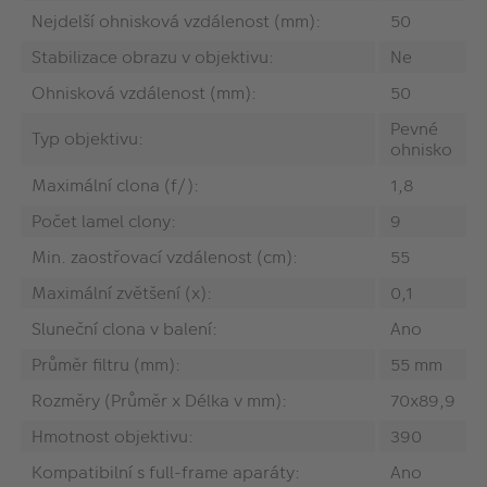
Nejdelší ohnisková vzdálenost (mm):
50
Stabilizace obrazu v objektivu:
Ne
Ohnisková vzdálenost (mm):
50
Pevné
Typ objektivu:
ohnisko
Maximální clona (f/):
1,8
Počet lamel clony:
9
Min. zaostřovací vzdálenost (cm):
55
Maximální zvětšení (x):
0,1
Sluneční clona v balení:
Ano
Průměr filtru (mm):
55 mm
Rozměry (Průměr x Délka v mm):
70x89,9
Hmotnost objektivu:
390
Kompatibilní s full-frame aparáty:
Ano