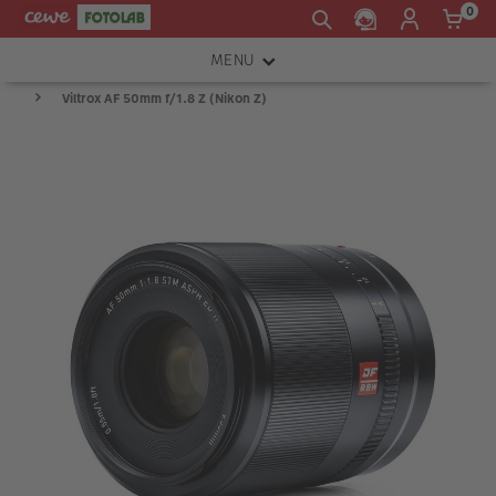
0
MENU
Viltrox AF 50mm f/1.8 Z (Nikon Z)
FOTOAPARÁTY
OBJEKTIVY
ATELIÉR
INSTAX™
TISKÁRNY A SKENERY
FOTOBRAŠNY
PŘÍSLUŠENSTVÍ
RÁMEČKY
FOTOALBA