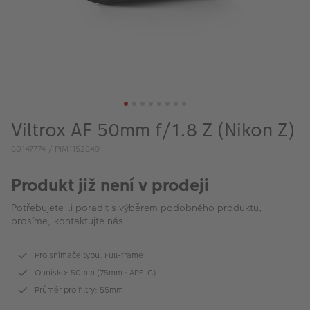
VÝPRODEJ
FOTO BAZAR
Akce a slevy
Fotoprodukty
Viltrox AF 50mm f/1.8 Z (Nikon Z)
80147774 / PIM1152849
Produkt již není v prodeji
Potřebujete-li poradit s výběrem podobného produktu,
prosíme, kontaktujte nás.
Pro snímače typu: Full-frame
Ohnisko: 50mm (75mm : APS-C)
Průměr pro filtry: 55mm