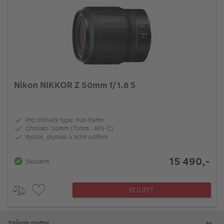
Nikon NIKKOR Z 50mm f/1.8 S
Pro snímače typu: Full-frame
Ohnisko: 50mm (75mm : APS-C)
Rychlé, plynulé a tiché ostření
15 490,-
Skladem
KOUPIT
Způsob platby