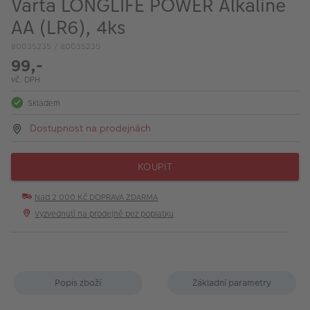
Varta LONGLIFE POWER Alkaline
VÝPRODEJ
AA (LR6), 4ks
FOTO BAZAR
80035235 / 80035235
99,-
Akce a slevy
vč. DPH
Fotoprodukty
Skladem
Dostupnost na prodejnách
KOUPIT
Nad 2 000 Kč DOPRAVA ZDARMA
Vyzvednutí na prodejně bez poplatku
Popis zboží
Základní parametry