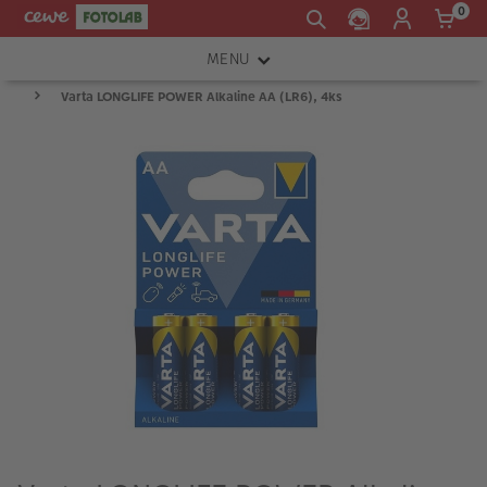
0
MENU
Varta LONGLIFE POWER Alkaline AA (LR6), 4ks
FOTOAPARÁTY
OBJEKTIVY
ATELIÉR
INSTAX™
TISKÁRNY A SKENERY
FOTOBRAŠNY
PŘÍSLUŠENSTVÍ
RÁMEČKY
FOTOALBA