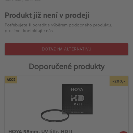
VÝPRODEJ
Produkt již není v prodeji
FOTO BAZAR
Potřebujete-li poradit s výběrem podobného produktu,
Akce a slevy
prosíme, kontaktujte nás.
Fotoprodukty
DOTAZ NA ALTERNATIVU
Doporučené produkty
AKCE
-200,-
HOYA 58mm, UV filtr, HD II