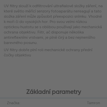
UV filtry slouží k odfiltrování ultrafialové složky záření, na
které světlo měřící senzory fotoaparátu nereagují a tato
složka záření může způsobit přeexpozici snímku. Vhodné
k moři či do vysokých hor. Pro svou velmi nízkou
optickou hustotu se s oblibou používají jako mechanická
ochrana objektivu. Filtr, ač disponuje několika
antireflexními vrstvami, je plně čirý a bez nejmenšího
barevného posunu.
UV filtry dobře plní roli mechanické ochrany přední
čočky objektivu
Základní parametry
Značka:
Tamron