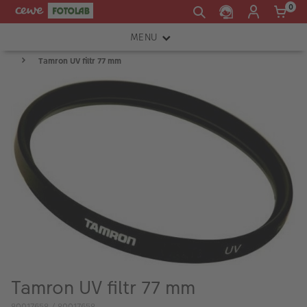
0
MENU
Tamron UV filtr 77 mm
FOTOAPARÁTY
OBJEKTIVY
ATELIÉR
INSTAX™
TISKÁRNY A SKENERY
FOTOBRAŠNY
PŘÍSLUŠENSTVÍ
RÁMEČKY
Tamron UV filtr 77 mm
FOTOALBA
80017658 / 80017658