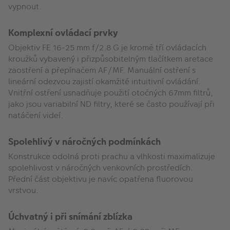
vypnout.
Komplexní ovládací prvky
Objektiv FE 16-25 mm f/2.8 G je kromě tří ovládacích
kroužků vybavený i přizpůsobitelným tlačítkem aretace
zaostření a přepínačem AF/MF. Manuální ostření s
lineární odezvou zajistí okamžité intuitivní ovládání.
Vnitřní ostření usnadňuje použití otočných 67mm filtrů,
jako jsou variabilní ND filtry, které se často používají při
natáčení videí.
Spolehlivý v náročných podmínkách
Konstrukce odolná proti prachu a vlhkosti maximalizuje
spolehlivost v náročných venkovních prostředích.
Přední část objektivu je navíc opatřena fluorovou
vrstvou.
Úchvatný i při snímání zblízka