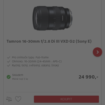
Tamron 16-30mm f/2.8 Di III VXD G2 (Sony E)
Pro snímače typu: Full-frame
Ohnisko: 16-30mm (24-45mm : APS-C)
Rychlý, tichý, světelný, odolný, široký
Skladem
24 990,-
Méně než 3 ks
KOUPIT