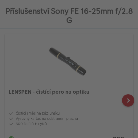
Příslušenství Sony FE 16-25mm f/2.8
G
LENSPEN - čistící pero na optiku
Čistící směs na bázi uhlíku
Výsuvný kartáč na odstranění prachu
500 čistících cyklů