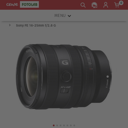
0
MENU
Sony FE 16-25mm f/2.8 G
FOTOAPARÁTY
OBJEKTIVY
ATELIÉR
INSTAX™
TISKÁRNY A SKENERY
FOTOBRAŠNY
PŘÍSLUŠENSTVÍ
RÁMEČKY
FOTOALBA