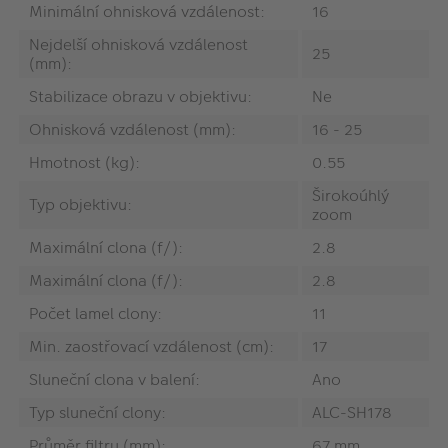
Minimální ohnisková vzdálenost:
16
Nejdelší ohnisková vzdálenost
25
(mm):
Stabilizace obrazu v objektivu:
Ne
Ohnisková vzdálenost (mm):
16 - 25
Hmotnost (kg):
0.55
Širokoúhlý
Typ objektivu:
zoom
Maximální clona (f/):
2.8
Maximální clona (f/):
2.8
Počet lamel clony:
11
Min. zaostřovací vzdálenost (cm):
17
Sluneční clona v balení:
Ano
Typ sluneční clony:
ALC-SH178
Průměr filtru (mm):
67 mm