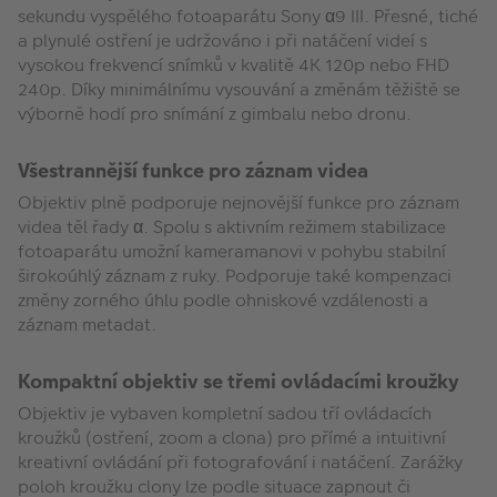
sekundu vyspělého fotoaparátu Sony α9 III. Přesné, tiché
a plynulé ostření je udržováno i při natáčení videí s
vysokou frekvencí snímků v kvalitě 4K 120p nebo FHD
240p. Díky minimálnímu vysouvání a změnám těžiště se
výborně hodí pro snímání z gimbalu nebo dronu.
Všestrannější funkce pro záznam videa
Objektiv plně podporuje nejnovější funkce pro záznam
videa těl řady α. Spolu s aktivním režimem stabilizace
fotoaparátu umožní kameramanovi v pohybu stabilní
širokoúhlý záznam z ruky. Podporuje také kompenzaci
změny zorného úhlu podle ohniskové vzdálenosti a
záznam metadat.
Kompaktní objektiv se třemi ovládacími kroužky
Objektiv je vybaven kompletní sadou tří ovládacích
kroužků (ostření, zoom a clona) pro přímé a intuitivní
kreativní ovládání při fotografování i natáčení. Zarážky
poloh kroužku clony lze podle situace zapnout či