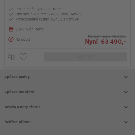
Pro snímače typu: Full-frame
Ohnisko: 16-35mm (24-52.5mm : APS-C)
Profesionálně rychlý, plynulý a tichý AF
SONY Akční cena
Původní cena 65 990,-
Na dotaz
Nyní 63 490,-
KOUPIT
Způsob platby
Způsob doručení
Kvalita a bezpečnost
Šetříme přírodu