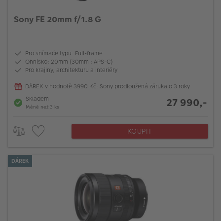
Sony FE 20mm f/1.8 G
Pro snímače typu: Full-frame
Ohnisko: 20mm (30mm : APS-C)
Pro krajiny, architekturu a interiéry
DÁREK v hodnotě 3990 Kč: Sony prodloužená záruka o 3 roky
Skladem
27 990,-
Méně než 3 ks
KOUPIT
DÁREK