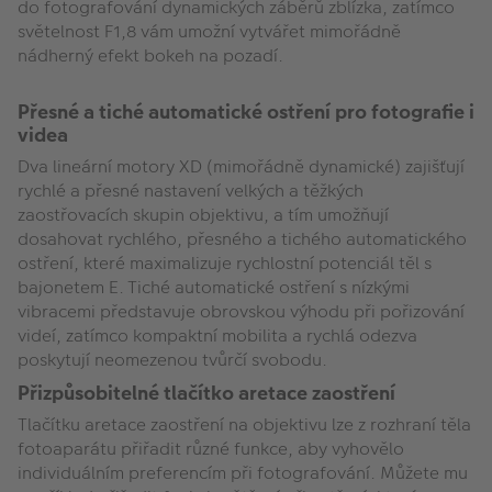
do fotografování dynamických záběrů zblízka, zatímco
světelnost F1,8 vám umožní vytvářet mimořádně
nádherný efekt bokeh na pozadí.
Přesné a tiché automatické ostření pro fotografie i
videa
Dva lineární motory XD (mimořádně dynamické) zajišťují
rychlé a přesné nastavení velkých a těžkých
zaostřovacích skupin objektivu, a tím umožňují
dosahovat rychlého, přesného a tichého automatického
ostření, které maximalizuje rychlostní potenciál těl s
bajonetem E. Tiché automatické ostření s nízkými
vibracemi představuje obrovskou výhodu při pořizování
videí, zatímco kompaktní mobilita a rychlá odezva
poskytují neomezenou tvůrčí svobodu.
Přizpůsobitelné tlačítko aretace zaostření
Tlačítku aretace zaostření na objektivu lze z rozhraní těla
fotoaparátu přiřadit různé funkce, aby vyhovělo
individuálním preferencím při fotografování. Můžete mu