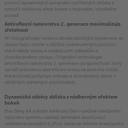
pomocí dynamických perspektiv pořízených zblízka a
vytvořit nádherný efekt bokeh v hlubokém, rozsáhlém
pozadí.
Antireflexní nanovrstva 2. generace maximalizuje
zřetelnost
Při fotografování venku s ultraširokoúhlým objektivem se
slunce často ocitne v obtížně zvládnutelných pozicích,
které někdy vedou k nežádoucím odleskům a
vícenásobnému obrazu. Originální technologie
antireflexní nanovrstvy 2. generace od společnosti Sony
vytváří jednolitou antireflexní vrstvu na povrchu čoček,
která účinně potlačuje odlesky a vícenásobný obraz v
obtížných světelných podmínkách.
Dynamické záběry zblízka s nádherným efektem
bokeh
Dva členy XA a jeden asférický člen v pečlivě navrženém
optickém systému nabízejí minimální zaostřovací
vzdálenost pouhých 0,25 m, takže se můžete ihned pustit