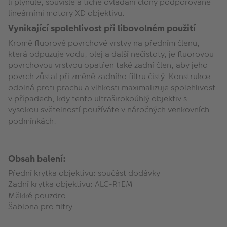
li plynulé, souvislé a tiché ovládání clony podporované
lineárními motory XD objektivu.
Vynikající spolehlivost při libovolném použití
Kromě fluorové povrchové vrstvy na předním členu,
která odpuzuje vodu, olej a další nečistoty, je fluorovou
povrchovou vrstvou opatřen také zadní člen, aby jeho
povrch zůstal při změně zadního filtru čistý. Konstrukce
odolná proti prachu a vlhkosti maximalizuje spolehlivost
v případech, kdy tento ultraširokoúhlý objektiv s
vysokou světelností používáte v náročných venkovních
podmínkách.
Obsah balení:
Přední krytka objektivu: součást dodávky
Zadní krytka objektivu: ALC-R1EM
Měkké pouzdro
Šablona pro filtry