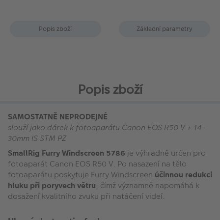
Popis zboží
Základní parametry
Popis zboží
SAMOSTATNĚ NEPRODEJNÉ
slouží jako dárek k fotoaparátu Canon EOS R50 V + 14-
30mm IS STM PZ
SmallRig Furry Windscreen
5786
je výhradně určen pro
fotoaparát Canon EOS R50 V. Po nasazení na tělo
fotoaparátu poskytuje Furry Windscreen
účinnou redukci
hluku při poryvech větru
, čímž významně napomáhá k
dosažení kvalitního zvuku při natáčení videí.