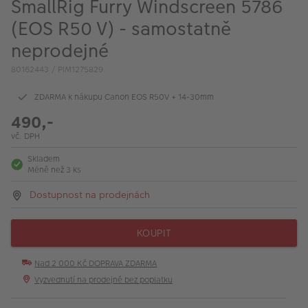
SmallRig Furry Windscreen 5786
VÝPRODEJ
(EOS R50 V) - samostatně
FOTO BAZAR
neprodejné
Akce a slevy
80162443 / PIM1275829
Fotoprodukty
ZDARMA k nákupu Canon EOS R50V + 14-30mm
490,-
vč. DPH
Skladem
Méně než 3 ks
Dostupnost na prodejnách
KOUPIT
Nad 2 000 Kč DOPRAVA ZDARMA
Vyzvednutí na prodejně bez poplatku