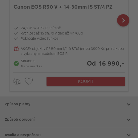
Canon EOS R50 V + 14-30mm IS STM PZ
24,2 Mpx APS-C snímač
Rychlost až 15 sn./s video až 4K/60p
Pokročilé video funkce
AKCE: objektiv RF 50mm f/1.8 STM jen za 3990 Kč při nákupu
s vybraným modelem EOS R
Skladem
Od 16 990,-
Méně než 3 ks
KOUPIT
Způsob platby
Způsob doručení
Kvalita a bezpečnost