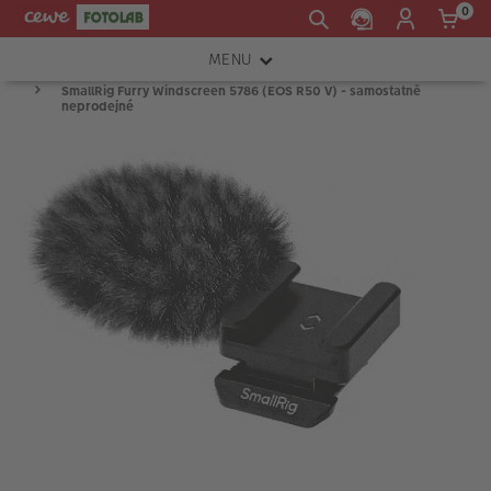
0
MENU
SmallRig Furry Windscreen 5786 (EOS R50 V) - samostatně
FOTOAPARÁTY
neprodejné
OBJEKTIVY
ATELIÉR
INSTAX™
TISKÁRNY A SKENERY
FOTOBRAŠNY
PŘÍSLUŠENSTVÍ
RÁMEČKY
FOTOALBA