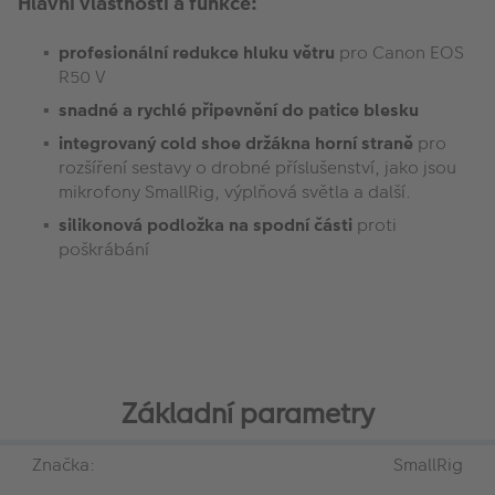
Hlavní vlastnosti a funkce:
profesionální redukce hluku větru
pro Canon EOS
R50 V
snadné a rychlé připevnění
do patice blesku
integrovaný cold shoe držák
na horní straně
pro
rozšíření sestavy o drobné příslušenství, jako jsou
mikrofony SmallRig, výplňová světla a další.
silikonová podložka na spodní části
proti
poškrábání
Základní parametry
Značka:
SmallRig