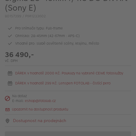
VÝPRODEJ
(Sony E)
FOTO BAZAR
80157399 / PIM1233602
Akce a slevy
Pro snímače typu: Full-frame
Ohnisko: 28-45mm (42-67mm : APS-C)
Fotoprodukty
Vhodné pro: slabě osvětlené scény, krajinu, město
36 490,-
vč. DPH
DÁREK v hodnotě 2000 Kč: Poukazy na vybrané CEWE fotoslužby
DÁREK v hodnotě 299 Kč: Lenspen FOTOLAB - čistící pero
Na dotaz
E-mail:
eshop@fotolab.cz
Upozornit na dostupnost produktu
Dostupnost na prodejnách