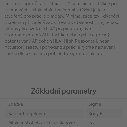
nejen fotografů, ale i filmařů. Díky neměnné délkce při
zoomování s minimálními změnami v těžišti je jako
stvořený pro práci s gimbaly. Minimalizace tzv. "dýchání"
objektivu při změně zaostřovací vzdálenosti, stejně jako
clonový kroužek s "click" přepínačem, dvě
programovatelná AFL tlačítka nebo rychlý a přesný
patentovaný AF pohon HLA (High Response Linear
Actuator) zajišťují pohodlnou práci a rychlé nastavení
funkcí dle aktuálních potřeb fotografa / filmaře.
Základní parametry
Značka:
Sigma
Bajonet objektivu:
Sony E
Minimální ohnisková vzdálenost:
28