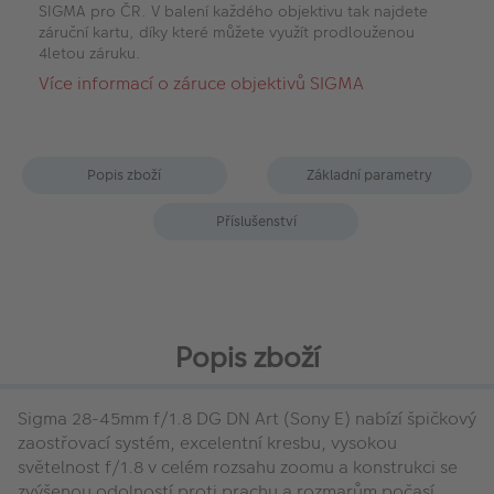
SIGMA pro ČR. V balení každého objektivu tak najdete
záruční kartu, díky které můžete využít prodlouženou
4letou záruku.
Více informací o záruce objektivů SIGMA
Popis zboží
Základní parametry
Příslušenství
Popis zboží
Sigma 28-45mm f/1.8 DG DN Art (Sony E) nabízí špičkový
zaostřovací systém, excelentní kresbu, vysokou
světelnost f/1.8 v celém rozsahu zoomu a konstrukci se
zvýšenou odolností proti prachu a rozmarům počasí.