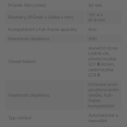
Průměr filtru (mm):
82 mm
151.4 x
Rozměry (Průměr x Délka v mm):
87.8 mm
Kompatibilní s full-frame aparáty:
Ano
Hmotnost objektivu:
950
sluneční clona
LH878-06,
přední krytka
Obsah balení:
LCF Ⅲ 82mm,
zadní krytka
LCR Ⅱ
Ochrana proti
povětrnostním
Vlastnosti objektivu:
vlivům, Full-
frame
kompatibilní
Automatické a
Typ ostření:
manuální