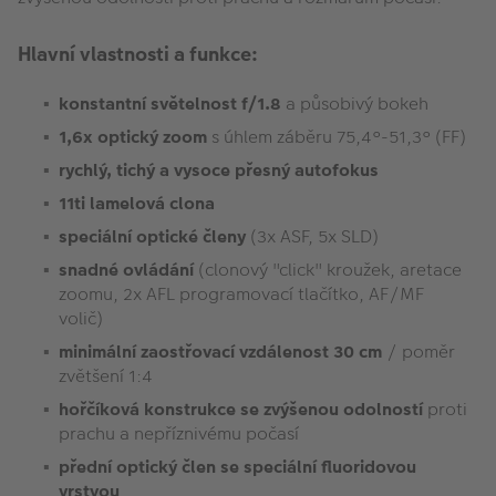
Hlavní vlastnosti a funkce:
konstantní světelnost f/1.8
a působivý bokeh
1,6x optický zoom
s úhlem záběru 75,4°-51,3° (FF)
rychlý, tichý a vysoce přesný autofokus
11ti lamelová clona
speciální optické členy
(3x ASF, 5x SLD)
snadné ovládání
(clonový "click" kroužek, aretace
zoomu, 2x AFL programovací tlačítko, AF/MF
volič)
minimální zaostřovací vzdálenost 30 cm
/ poměr
zvětšení 1:4
hořčíková konstrukce se zvýšenou odolností
proti
prachu a nepříznivému počasí
přední optický člen se speciální fluoridovou
vrstvou