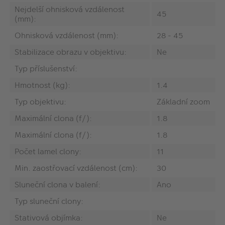
Nejdelší ohnisková vzdálenost
45
(mm):
Ohnisková vzdálenost (mm):
28 - 45
Stabilizace obrazu v objektivu:
Ne
Typ příslušenství:
Hmotnost (kg):
1.4
Typ objektivu:
Základní zoom
Maximální clona (f/):
1.8
Maximální clona (f/):
1.8
Počet lamel clony:
11
Min. zaostřovací vzdálenost (cm):
30
Sluneční clona v balení:
Ano
Typ sluneční clony:
Stativová objímka:
Ne