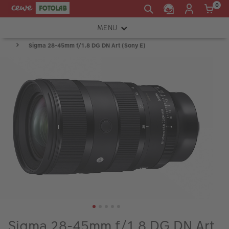
0
MENU
Sigma 28-45mm f/1.8 DG DN Art (Sony E)
FOTOAPARÁTY
OBJEKTIVY
ATELIÉR
INSTAX™
TISKÁRNY A SKENERY
FOTOBRAŠNY
PŘÍSLUŠENSTVÍ
RÁMEČKY
FOTOALBA
Sigma 28-45mm f/1.8 DG DN Art