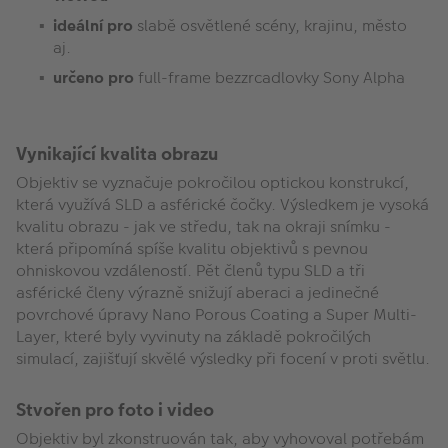
ideální pro
slabě osvětlené scény, krajinu, město
aj.
určeno pro
full-frame bezzrcadlovky Sony Alpha
Vynikající kvalita obrazu
Objektiv se vyznačuje pokročilou optickou konstrukcí,
která využívá SLD a asférické čočky. Výsledkem je vysoká
kvalitu obrazu - jak ve středu, tak na okraji snímku -
která připomíná spíše kvalitu objektivů s pevnou
ohniskovou vzdáleností. Pět členů typu SLD a tři
asférické členy výrazně snižují aberaci a jedinečné
povrchové úpravy Nano Porous Coating a Super Multi-
Layer, které byly vyvinuty na základě pokročilých
simulací, zajišťují skvělé výsledky při focení v proti světlu.
Stvořen pro foto i video
Objektiv byl zkonstruován tak, aby vyhovoval potřebám