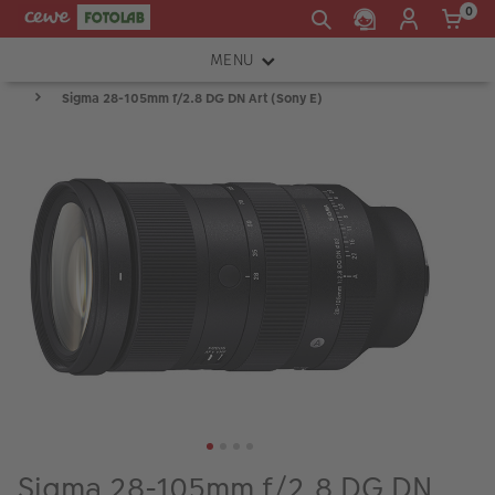
0
MENU
Sigma 28-105mm f/2.8 DG DN Art (Sony E)
FOTOAPARÁTY
OBJEKTIVY
ATELIÉR
INSTAX™
TISKÁRNY A SKENERY
FOTOBRAŠNY
PŘÍSLUŠENSTVÍ
RÁMEČKY
FOTOALBA
Sigma 28-105mm f/2.8 DG DN