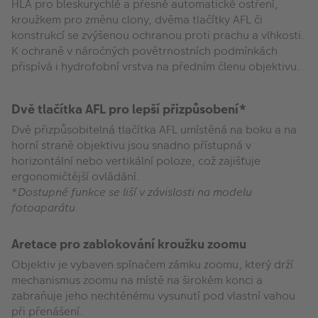
HLA pro bleskurychlé a přesné automatické ostření,
kroužkem pro změnu clony, dvěma tlačítky AFL či
konstrukcí se zvýšenou ochranou proti prachu a vlhkosti.
K ochraně v náročných povětrnostních podmínkách
přispívá i hydrofobní vrstva na předním členu objektivu.
Dvě tlačítka AFL pro lepší přizpůsobení*
Dvě přizpůsobitelná tlačítka AFL umístěná na boku a na
horní straně objektivu jsou snadno přístupná v
horizontální nebo vertikální poloze, což zajišťuje
ergonomičtější ovládání.
*
Dostupné funkce se liší v závislosti na modelu
fotoaparátu.
Aretace pro zablokování kroužku zoomu
Objektiv je vybaven spínačem zámku zoomu, který drží
mechanismus zoomu na místě na širokém konci a
zabraňuje jeho nechtěnému vysunutí pod vlastní vahou
při přenášení.