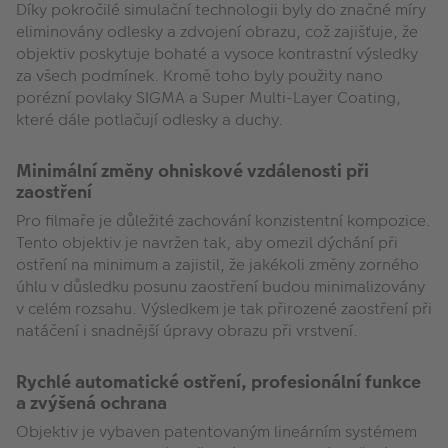
Díky pokročilé simulační technologii byly do značné míry
eliminovány odlesky a zdvojení obrazu, což zajišťuje, že
objektiv poskytuje bohaté a vysoce kontrastní výsledky
za všech podmínek. Kromě toho byly použity nano
porézní povlaky SIGMA a Super Multi-Layer Coating,
které dále potlačují odlesky a duchy.
Minimální změny ohniskové vzdálenosti při
zaostření
Pro filmaře je důležité zachování konzistentní kompozice.
Tento objektiv je navržen tak, aby omezil dýchání při
ostření na minimum a zajistil, že jakékoli změny zorného
úhlu v důsledku posunu zaostření budou minimalizovány
v celém rozsahu. Výsledkem je tak přirozené zaostření při
natáčení i snadnější úpravy obrazu při vrstvení.
Rychlé automatické ostření, profesionální funkce
a zvýšená ochrana
Objektiv je vybaven patentovaným lineárním systémem