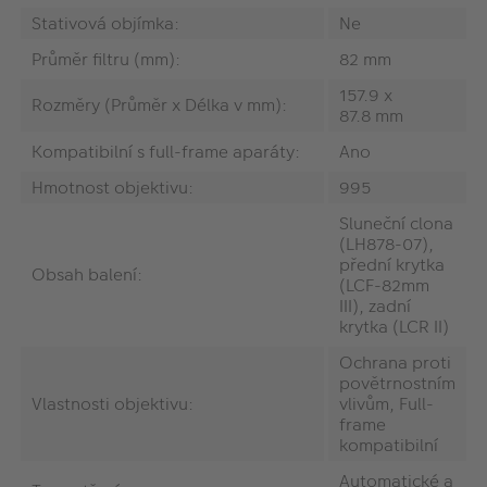
Stativová objímka:
Ne
Průměr filtru (mm):
82 mm
157.9 x
Rozměry (Průměr x Délka v mm):
87.8 mm
Kompatibilní s full-frame aparáty:
Ano
Hmotnost objektivu:
995
Sluneční clona
(LH878-07),
přední krytka
Obsah balení:
(LCF-82mm
III), zadní
krytka (LCR II)
Ochrana proti
povětrnostním
Vlastnosti objektivu:
vlivům, Full-
frame
kompatibilní
Automatické a