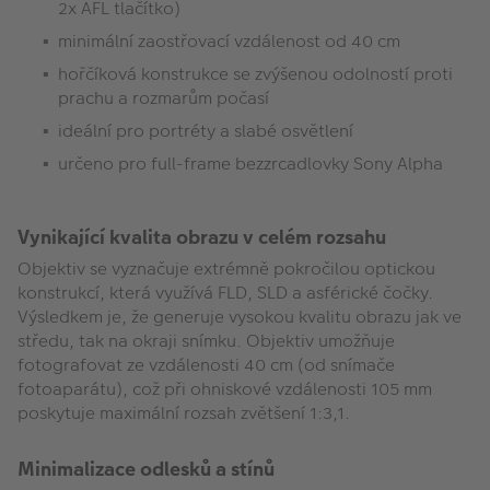
2x AFL tlačítko)
minimální zaostřovací vzdálenost od 40 cm
hořčíková konstrukce se zvýšenou odolností proti
prachu a rozmarům počasí
ideální pro portréty a slabé osvětlení
určeno pro full-frame bezzrcadlovky Sony Alpha
Vynikající kvalita obrazu v celém rozsahu
Objektiv se vyznačuje extrémně pokročilou optickou
konstrukcí, která využívá FLD, SLD a asférické čočky.
Výsledkem je, že generuje vysokou kvalitu obrazu jak ve
středu, tak na okraji snímku. Objektiv umožňuje
fotografovat ze vzdálenosti 40 cm (od snímače
fotoaparátu), což při ohniskové vzdálenosti 105 mm
poskytuje maximální rozsah zvětšení 1:3,1.
Minimalizace odlesků a stínů