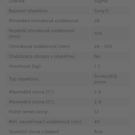
Značka:
Sigma
Bajonet objektivu:
Sony E
Minimální ohnisková vzdálenost:
28
Nejdelší ohnisková vzdálenost
105
(mm):
Ohnisková vzdálenost (mm):
28 - 105
Stabilizace obrazu v objektivu:
Ne
Hmotnost (kg):
1.2
Širokoúhlý
Typ objektivu:
zoom
Maximální clona (f/):
2.8
Maximální clona (f/):
2.8
Počet lamel clony:
12
Min. zaostřovací vzdálenost (cm):
40
Sluneční clona v balení:
Ano