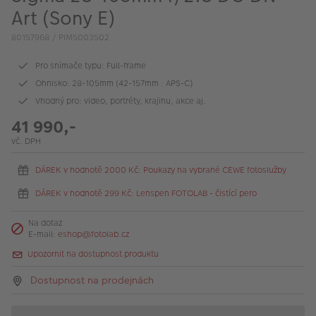
VÝPRODEJ
Art (Sony E)
FOTO BAZAR
80157968 / PIM5003502
Akce a slevy
Pro snímače typu: Full-frame
Ohnisko: 28-105mm (42-157mm : APS-C)
Fotoprodukty
Vhodný pro: video, portréty, krajinu, akce aj.
41 990,-
vč. DPH
DÁREK v hodnotě 2000 Kč: Poukazy na vybrané CEWE fotoslužby
DÁREK v hodnotě 299 Kč: Lenspen FOTOLAB - čistící pero
Na dotaz
E-mail:
eshop@fotolab.cz
Upozornit na dostupnost produktu
Dostupnost na prodejnách