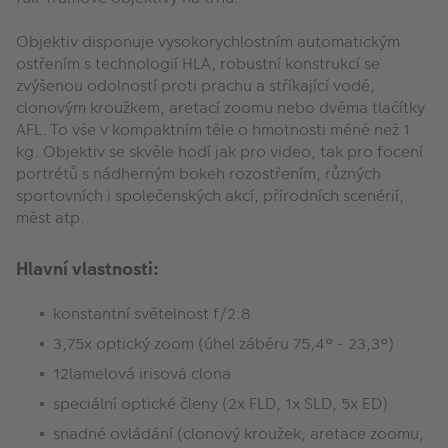
Objektiv disponuje vysokorychlostním automatickým
ostřením s technologií HLA, robustní konstrukcí se
zvýšenou odolností proti prachu a stříkající vodě,
clonovým kroužkem, aretací zoomu nebo dvěma tlačítky
AFL. To vše v kompaktním těle o hmotnosti méně než 1
kg. Objektiv se skvěle hodí jak pro video, tak pro focení
portrétů s nádherným bokeh rozostřením, různých
sportovních i společenských akcí, přírodních scenérií,
měst atp.
Hlavní vlastnosti:
konstantní světelnost f/2.8
3,75x optický zoom (úhel záběru 75,4° - 23,3°)
12lamelová irisová clona
speciální optické členy (2x FLD, 1x SLD, 5x ED)
snadné ovládání (clonový kroužek, aretace zoomu,