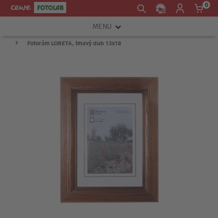
0
MENU
Fotorám LORETA, tmavý dub 13x18
FOTOAPARÁTY
OBJEKTIVY
ATELIÉR
INSTAX™
TISKÁRNY A SKENERY
FOTOBRAŠNY
PŘÍSLUŠENSTVÍ
RÁMEČKY
FOTOALBA