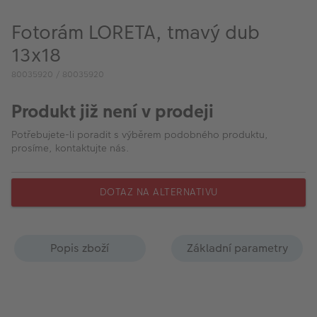
VÝPRODEJ
Fotorám LORETA, tmavý dub
FOTO BAZAR
13x18
Akce a slevy
80035920 / 80035920
Fotoprodukty
Produkt již není v prodeji
Potřebujete-li poradit s výběrem podobného produktu,
prosíme, kontaktujte nás.
DOTAZ NA ALTERNATIVU
Popis zboží
Základní parametry